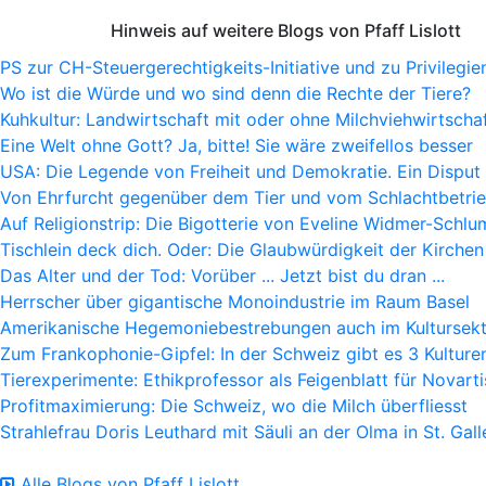
Hinweis auf weitere Blogs von Pfaff Lislott
PS zur CH-Steuergerechtigkeits-Initiative und zu Privilegie
Wo ist die Würde und wo sind denn die Rechte der Tiere?
Kuhkultur: Landwirtschaft mit oder ohne Milchviehwirtscha
Eine Welt ohne Gott? Ja, bitte! Sie wäre zweifellos besser
USA: Die Legende von Freiheit und Demokratie. Ein Disput
Von Ehrfurcht gegenüber dem Tier und vom Schlachtbetri
Auf Religionstrip: Die Bigotterie von Eveline Widmer-Schlu
Tischlein deck dich. Oder: Die Glaubwürdigkeit der Kirchen
Das Alter und der Tod: Vorüber ... Jetzt bist du dran ...
Herrscher über gigantische Monoindustrie im Raum Basel
Amerikanische Hegemoniebestrebungen auch im Kultursek
Zum Frankophonie-Gipfel: In der Schweiz gibt es 3 Kulture
Tierexperimente: Ethikprofessor als Feigenblatt für Novarti
Profitmaximierung: Die Schweiz, wo die Milch überfliesst
Strahlefrau Doris Leuthard mit Säuli an der Olma in St. Gall
Alle Blogs von Pfaff Lislott