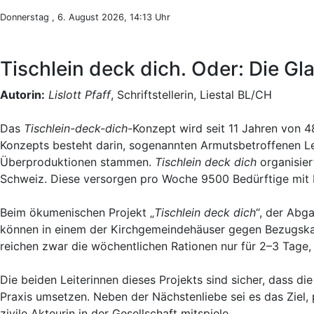
Donnerstag , 6. August 2026, 14:13 Uhr
Tischlein deck dich. Oder: Die Gl
Autorin:
Lislott Pfaff
, Schriftstellerin, Liestal BL/CH
Das
Tischlein-deck-dich-
Konzept wird seit 11 Jahren von
Konzepts besteht darin, sogenannten Armutsbetroffenen Le
Überproduktionen stammen.
Tischlein deck dich
organisier
Schweiz. Diese versorgen pro Woche 9500 Bedürftige mit 
Beim ökumenischen Projekt „
Tischlein deck dich
“, der Abg
können in einem der Kirchgemeindehäuser gegen Bezugskar
reichen zwar die wöchentlichen Rationen nur für 2–3 Tage,
Die beiden Leiterinnen dieses Projekts sind sicher, dass d
Praxis umsetzen. Neben der Nächstenliebe sei es das Ziel, p
zivile Akteurin in der Gesellschaft mitspiele.