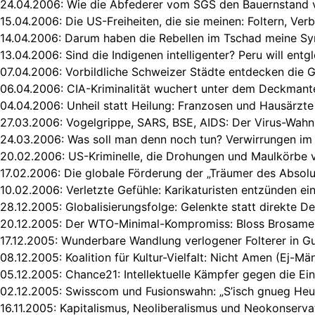
24.04.2006:
Wie die Abfederer vom SGS den Bauernstand v
15.04.2006:
Die US-Freiheiten, die sie meinen: Foltern, Ver
14.04.2006:
Darum haben die Rebellen im Tschad meine S
13.04.2006:
Sind die Indigenen intelligenter? Peru will entg
07.04.2006:
Vorbildliche Schweizer Städte entdecken die G
06.04.2006:
CIA-Kriminalität wuchert unter dem Deckmante
04.04.2006:
Unheil statt Heilung: Franzosen und Hausärzte
27.03.2006:
Vogelgrippe, SARS, BSE, AIDS: Der Virus-Wahn 
24.03.2006:
Was soll man denn noch tun? Verwirrungen im 
20.02.2006:
US-Kriminelle, die Drohungen und Maulkörbe v
17.02.2006:
Die globale Förderung der „Träumer des Absolu
10.02.2006:
Verletzte Gefühle: Karikaturisten entzünden ei
28.12.2005:
Globalisierungsfolge: Gelenkte statt direkte D
20.12.2005:
Der WTO-Minimal-Kompromiss: Bloss Brosame
17.12.2005:
Wunderbare Wandlung verlogener Folterer in 
08.12.2005:
Koalition für Kultur-Vielfalt: Nicht Amen (Ej-Mä
05.12.2005:
Chance21: Intellektuelle Kämpfer gegen die Ein
02.12.2005:
Swisscom und Fusionswahn: „S’isch gnueg Heu
16.11.2005:
Kapitalismus, Neoliberalismus und Neokonserva