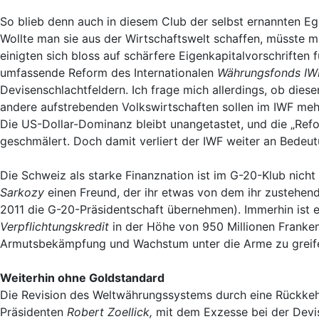
So blieb denn auch in diesem Club der selbst ernannten E
Wollte man sie aus der Wirtschaftswelt schaffen, müsste 
einigten sich bloss auf schärfere Eigenkapitalvorschriften
umfassende Reform des Internationalen
Währungsfonds IW
Devisenschlachtfeldern. Ich frage mich allerdings, ob dies
andere aufstrebenden Volkswirtschaften sollen im IWF meh
Die US-Dollar-Dominanz bleibt unangetastet, und die „Refo
geschmälert. Doch damit verliert der IWF weiter an Bedeut
Die Schweiz als starke Finanznation ist im G-20-Klub nicht
Sarkozy
einen Freund, der ihr etwas von dem ihr zustehen
2011 die G-20-Präsidentschaft übernehmen). Immerhin ist e
Verpflichtungskredit
in der Höhe von 950 Millionen Franke
Armutsbekämpfung und Wachstum unter die Arme zu greif
Weiterhin ohne Goldstandard
Die Revision des Weltwährungssystems durch eine Rückke
Präsidenten
Robert Zoellick
,
mit dem Exzesse bei der Devi