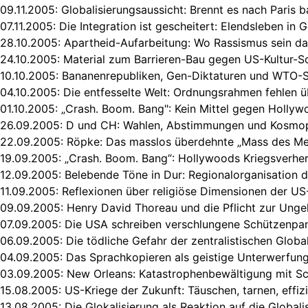
09.11.2005:
Globalisierungsaussicht: Brennt es nach Paris b
07.11.2005:
Die Integration ist gescheitert: Elendsleben in 
28.10.2005:
Apartheid-Aufarbeitung: Wo Rassismus sein da
24.10.2005:
Material zum Barrieren-Bau gegen US-Kultur-S
10.10.2005:
Bananenrepubliken, Gen-Diktaturen und WTO-
04.10.2005:
Die entfesselte Welt: Ordnungsrahmen fehlen ü
01.10.2005: „
Crash. Boom. Bang": Kein Mittel gegen Holly
26.09.2005:
D und CH: Wahlen, Abstimmungen und Kosmop
22.09.2005:
Röpke: Das masslos überdehnte „Mass des Me
19.09.2005:
„Crash. Boom. Bang“: Hollywoods Kriegsverher
12.09.2005:
Belebende Töne in Dur: Regionalorganisation d
11.09.2005:
Reflexionen über religiöse Dimensionen der US
09.09.2005:
Henry David Thoreau und die Pflicht zur Ung
07.09.2005:
Die USA schreiben verschlungene Schützenpa
06.09.2005:
Die tödliche Gefahr der zentralistischen Globa
04.09.2005:
Das Sprachkopieren als geistige Unterwerfung
03.09.2005:
New Orleans: Katastrophenbewältigung mit Sc
15.08.2005:
US-Kriege der Zukunft: Täuschen, tarnen, effiz
13.08.2005:
Die Glokalisierung als Reaktion auf die Globali