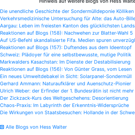
Hinweis auf weitere Blogs von Hess Walt
Die unendliche Geschichte der Sondermülldeponie Kölliken
Verkehrsmedizinische Untersuchung für Alte: das Auto-Bille
Aargau: Leben im freiesten Kanton des glücklichsten Lands
Reaktionen auf Blogs (158): Nachwehen zur Blatter-Wahl 5
Auf US-Befehl skandalisierte Fifa. Medien spuren unverzügl
Reaktionen auf Blogs (157): Duftendes aus dem Ideentopf
Schweiz: Plädoyer für eine selbstbewusste, mutige Politik
Markwalders Kasachstan: Im Dienste der Destabilisierung
Reaktionen auf Blogs (156): Von Günter Grass, vom Lesen
Ein neues Umweltdebakel in Sicht: Solarpanel-Sondermüll
Gerhard Ammann: Naturaufklärer und Auenschutz-Pionier
Ulrich Weber: der Erfinder der 1. Bundesrätin ist nicht mehr
Der Zickzack-Kurs des Weltgeschehens: Desorientierung
Chaos-Praxis: Im Labyrinth der Erkenntnis-Widersprüche
Die Wirkungen von Staatsbesuchen: Hollande in der Schwe
Alle Blogs von Hess Walter