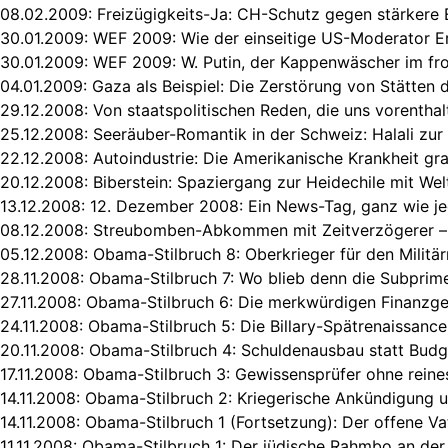
08.02.2009:
Freizügigkeits-Ja: CH-Schutz gegen stärkere
30.01.2009:
WEF 2009: Wie der einseitige US-Moderator E
30.01.2009:
WEF 2009: W. Putin, der Kappenwäscher im fr
04.01.2009:
Gaza als Beispiel: Die Zerstörung von Stätten 
29.12.2008:
Von staatspolitischen Reden, die uns vorentha
25.12.2008:
Seeräuber-Romantik in der Schweiz: Halali zur
22.12.2008:
Autoindustrie: Die Amerikanische Krankheit gra
20.12.2008:
Biberstein: Spaziergang zur Heidechile mit Wel
13.12.2008:
12. Dezember 2008: Ein News-Tag, ganz wie je
08.12.2008:
Streubomben-Abkommen mit Zeitverzögerer –
05.12.2008:
Obama-Stilbruch 8: Oberkrieger für den Milit
28.11.2008:
Obama-Stilbruch 7: Wo blieb denn die Subprime
27.11.2008:
Obama-Stilbruch 6: Die merkwürdigen Finanzgen
24.11.2008:
Obama-Stilbruch 5: Die Billary-Spätrenaissance
20.11.2008:
Obama-Stilbruch 4: Schuldenausbau statt Budg
17.11.2008:
Obama-Stilbruch 3: Gewissensprüfer ohne rein
14.11.2008:
Obama-Stilbruch 2: Kriegerische Ankündigung u
14.11.2008:
Obama-Stilbruch 1 (Fortsetzung): Der offene V
11.11.2008:
Obama-Stilbruch 1: Der jüdische Rahmbo an der