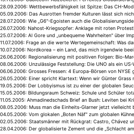
28.09.2006:
Wettbewerbsfähigkeit ist Spitze: Das CH-Model
05.09.2006:
Das Ausrotten fremder Kulturen lässt sich nich
28.07.2006:
Wie „G6"-Egoisten auch die Globalisierungsid
26.07.2006:
Nahost-Kriegsopfer: Anklage mit roten Protest
25.07.2006:
Al Gore und „unbequeme Wahrheiten" über Imp
11.07.2006:
Frage an die werte Wertegemeinschaft: Was dar
10.07.2006:
Nordkorea – ein Land, das mich irgendwie bee
26.06.2006:
Regionalisierung mit positiven Folgen: Bio-Ma
08.06.2006:
Unzulässige Feststellung: Die UNO als ein US
06.06.2006:
Grosses Fressen: 4 Europa-Börsen von NYSE 
26.05.2006:
Einer spricht Klartext: Wenn wir Günter Grass n
19.05.2006:
Der Lobbyismus ist zu einer der globalen Se
15.05.2006:
Bildungsraum Schweiz: Schule und Schüler tot
11.05.2005:
Ahmadinedschads Brief an Bush: Leviten bei K
08.05.2006:
Muss man die Einheits-Glarner jetzt vielleich
04.05.2006:
Vom glokalen „Boten Näf" zum globalen Kühne
02.05.2006:
Staatsmänner mit Rückgrat: Castro, Chávez u
28.04.2006:
Der globalisierte Zement und die „Schlacht a