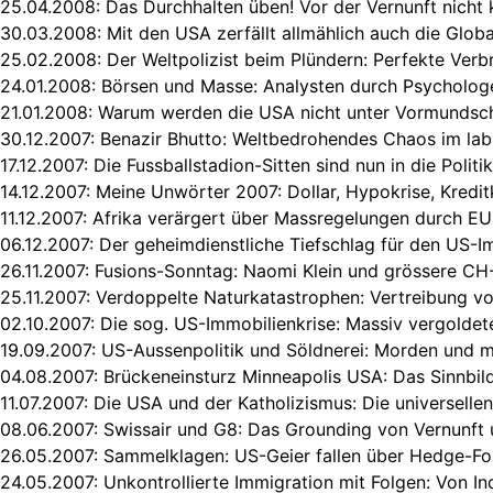
25.04.2008:
Das Durchhalten üben! Vor der Vernunft nicht k
30.03.2008:
Mit den USA zerfällt allmählich auch die Globa
25.02.2008:
Der Weltpolizist beim Plündern: Perfekte Verb
24.01.2008:
Börsen und Masse: Analysten durch Psycholog
21.01.2008:
Warum werden die USA nicht unter Vormundscha
30.12.2007:
Benazir Bhutto: Weltbedrohendes Chaos im lab
17.12.2007:
Die Fussballstadion-Sitten sind nun in die Polit
14.12.2007:
Meine Unwörter 2007: Dollar, Hypokrise, Kredit
11.12.2007:
Afrika verärgert über Massregelungen durch EU
06.12.2007:
Der geheimdienstliche Tiefschlag für den US-I
26.11.2007:
Fusions-Sonntag: Naomi Klein und grössere C
25.11.2007:
Verdoppelte Naturkatastrophen: Vertreibung v
02.10.2007:
Die sog. US-Immobilienkrise: Massiv vergoldet
19.09.2007:
US-Aussenpolitik und Söldnerei: Morden und 
04.08.2007:
Brückeneinsturz Minneapolis USA: Das Sinnbil
11.07.2007:
Die USA und der Katholizismus: Die universelle
08.06.2007:
Swissair und G8: Das Grounding von Vernunft 
26.05.2007:
Sammelklagen: US-Geier fallen über Hedge-Fo
24.05.2007:
Unkontrollierte Immigration mit Folgen: Von In