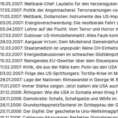
19.05.2007:
Weltbank-Chef: Laudatio für den herzensguten
17.05.2007:
Politik der Angstmacherei: Terrorwarnungen vo
11.05.2007:
Weltbank, Dollarnoten: Instrumente des US-Imp
03.05.2007:
Energieverschwendung: Die neoliberale Fahrt 
05.04.2007:
Lehrer auf der Flucht: Vom Terror und Horror 
27.03.2007:
Dubioser US-Immobilienmarkt: Alles Faule ko
26.03.2007:
Aargauer Irrtum: Dem Modetrend Gemeindefus
12.03.2007:
Staatsmedizin ist unpopulär: Keine CH-Einheit
10.03.2007:
Energiediskussionen im schwachen Glühlämpc
15.02.2007:
Reinigendes EU-Gewitter über dem Steuerpara
11.02.2007:
Kritik, die aus der Kälte kam: Putin las den USA
03.02.2007:
Folge des US-Sprithungers: Tortilla-Krise im 
26.01.2007:
Lage der Nationen: Klimawandel in George W. 
11.01.2007:
Immer Stärke zeigen: Jetzt ballern die USA auc
31.12.2006:
Äthiopien: Wie die USA in Somalia einen Krieg 
29.11.2006:
Demokratie: Schafe, Schafspelze und Wölfe im
26.11.2006:
Grundschleppnetzfischerei im Schlepptau der G
20.11.2006:
Der Gipfel: Der gescheiterte Uno-Weltklimagipfe
15.11.2006:
Cablecom-Abzockerei: Perfektes Globalisierun