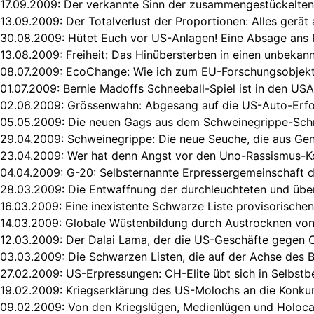
17.09.2009:
Der verkannte Sinn der zusammengestückelten
13.09.2009:
Der Totalverlust der Proportionen: Alles gerät
30.08.2009:
Hütet Euch vor US-Anlagen! Eine Absage ans 
13.08.2009:
Freiheit: Das Hinübersterben in einen unbekan
08.07.2009:
EcoChange: Wie ich zum EU-Forschungsobjek
01.07.2009:
Bernie Madoffs Schneeball-Spiel ist in den USA
02.06.2009:
Grössenwahn: Abgesang auf die US-Auto-Erfo
05.05.2009:
Die neuen Gags aus dem Schweinegrippe-Sch
29.04.2009:
Schweinegrippe: Die neue Seuche, die aus G
23.04.2009:
Wer hat denn Angst vor den Uno-Rassismus-K
04.04.2009:
G-20: Selbsternannte Erpressergemeinschaft 
28.03.2009:
Die Entwaffnung der durchleuchteten und übe
16.03.2009:
Eine inexistente Schwarze Liste provisorische
14.03.2009:
Globale Wüstenbildung durch Austrocknen vo
12.03.2009:
Der Dalai Lama, der die US-Geschäfte gegen C
03.03.2009:
Die Schwarzen Listen, die auf der Achse des 
27.02.2009:
US-Erpressungen: CH-Elite übt sich in Selbstb
19.02.2009:
Kriegserklärung des US-Molochs an die Konku
09.02.2009:
Von den Kriegslügen, Medienlügen und Holoc