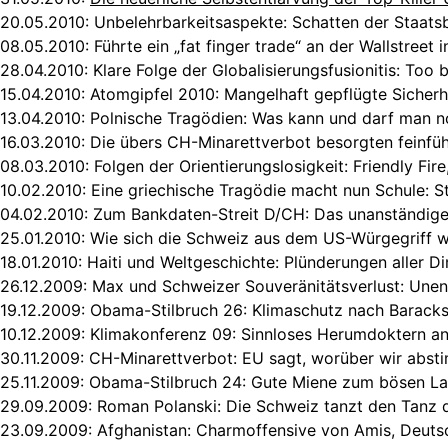
20.05.2010:
Unbelehrbarkeitsaspekte: Schatten der Staats
08.05.2010:
Führte ein „fat finger trade“ an der Wallstreet 
28.04.2010:
Klare Folge der Globalisierungsfusionitis: Too b
15.04.2010:
Atomgipfel 2010: Mangelhaft gepflügte Sicherh
13.04.2010:
Polnische Tragödien: Was kann und darf man 
16.03.2010:
Die übers CH-Minarettverbot besorgten feinfüh
08.03.2010:
Folgen der Orientierungslosigkeit: Friendly Fir
10.02.2010:
Eine griechische Tragödie macht nun Schule: S
04.02.2010:
Zum Bankdaten-Streit D/CH: Das unanständige
25.01.2010:
Wie sich die Schweiz aus dem US-Würgegriff 
18.01.2010:
Haiti und Weltgeschichte: Plünderungen aller D
26.12.2009:
Max und Schweizer Souveränitätsverlust: Une
19.12.2009:
Obama-Stilbruch 26: Klimaschutz nach Baracks
10.12.2009:
Klimakonferenz 09: Sinnloses Herumdoktern 
30.11.2009:
CH-Minarettverbot: EU sagt, worüber wir abst
25.11.2009:
Obama-Stilbruch 24: Gute Miene zum bösen La
29.09.2009:
Roman Polanski: Die Schweiz tanzt den Tanz 
23.09.2009:
Afghanistan: Charmoffensive von Amis, Deutsc