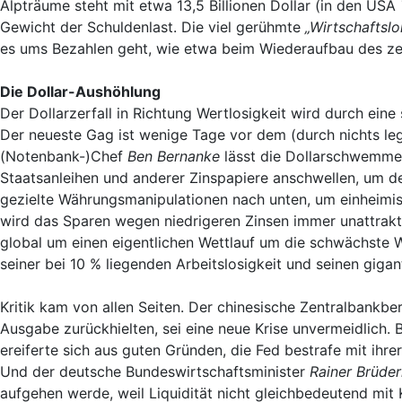
Alpträume steht mit etwa 13,5 Billionen Dollar (in den USA
Gewicht der Schuldenlast. Die viel gerühmte
„Wirtschaftsl
es ums Bezahlen geht, wie etwa beim Wiederaufbau des ze
Die Dollar-Aushöhlung
Der Dollarzerfall in Richtung Wertlosigkeit wird durch ein
Der neueste Gag ist wenige Tage vor dem (durch nichts leg
(Notenbank-)Chef
Ben Bernanke
lässt die Dollarschwemme 
Staatsanleihen und anderer Zinspapiere anschwellen, um der
gezielte Währungsmanipulationen nach unten, um einheimis
wird das Sparen wegen niedrigeren Zinsen immer unattrakti
global um einen eigentlichen Wettlauf um die schwächste 
seiner bei 10 % liegenden Arbeitslosigkeit und seinen giga
Kritik kam von allen Seiten. Der chinesische Zentralbankbe
Ausgabe zurückhielten, sei eine neue Krise unvermeidlich. 
ereiferte sich aus guten Gründen, die Fed bestrafe mit ih
Und der deutsche Bundeswirtschaftsminister
Rainer Brüder
aufgehen werde, weil Liquidität nicht gleichbedeutend mit