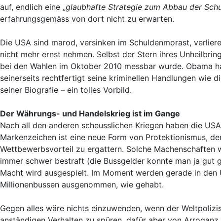
auf, endlich eine „
glaubhafte Strategie zum Abbau der Schu
erfahrungsgemäss von dort nicht zu erwarten.
Die USA sind marod, versinken im Schuldenmorast, verlieren
nicht mehr ernst nehmen. Selbst der Stern ihres Unheilbrin
bei den Wahlen im Oktober 2010 messbar wurde. Obama hat
seinerseits rechtfertigt seine kriminellen Handlungen wie 
seiner Biografie – ein tolles Vorbild.
Der Währungs- und Handelskrieg ist im Gange
Nach all den anderen scheusslichen Kriegen haben die US
Markenzeichen ist eine neue Form von Protektionismus, der
Wettbewerbsvorteil zu ergattern. Solche Machenschaften w
immer schwer bestraft (die Bussgelder konnte man ja gut g
Macht wird ausgespielt. Im Moment werden gerade in den 
Millionenbussen ausgenommen, wie gehabt.
Gegen alles wäre nichts einzuwenden, wenn der Weltpolizis
anständigen Verhalten zu spüren, dafür aber von Arroganz. 