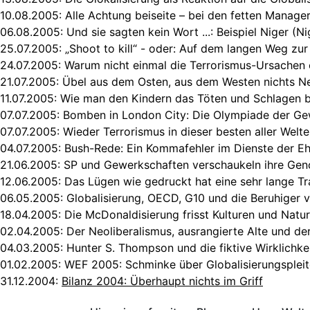
10.08.2005:
Alle Achtung beiseite – bei den fetten Manage
06.08.2005:
Und sie sagten kein Wort ...: Beispiel Niger (Ni
25.07.2005:
„Shoot to kill“ - oder: Auf dem langen Weg zur
24.07.2005:
Warum nicht einmal die Terrorismus-Ursachen
21.07.2005:
Übel aus dem Osten, aus dem Westen nichts N
11.07.2005:
Wie man den Kindern das Töten und Schlagen b
07.07.2005:
Bomben in London City: Die Olympiade der Ge
07.07.2005:
Wieder Terrorismus in dieser besten aller Welt
04.07.2005:
Bush-Rede: Ein Kommafehler im Dienste der Ehr
21.06.2005:
SP und Gewerkschaften verschaukeln ihre Gen
12.06.2005:
Das Lügen wie gedruckt hat eine sehr lange Tr
06.05.2005:
Globalisierung, OECD, G10 und die Beruhiger 
18.04.2005:
Die McDonaldisierung frisst Kulturen und Natu
02.04.2005:
Der Neoliberalismus, ausrangierte Alte und de
04.03.2005:
Hunter S. Thompson und die fiktive Wirklichke
01.02.2005:
WEF 2005: Schminke über Globalisierungsplei
31.12.2004:
Bilanz 2004: Überhaupt nichts im Griff