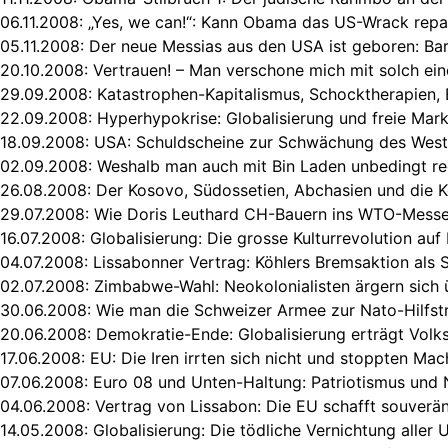
06.11.2008:
„Yes, we can!“: Kann Obama das US-Wrack repa
05.11.2008:
Der neue Messias aus den USA ist geboren: B
20.10.2008:
Vertrauen! – Man verschone mich mit solch ei
29.09.2008:
Katastrophen-Kapitalismus, Schocktherapien,
22.09.2008:
Hyperhypokrise: Globalisierung und freie Mark
18.09.2008:
USA: Schuldscheine zur Schwächung des West
02.09.2008:
Weshalb man auch mit Bin Laden unbedingt r
26.08.2008:
Der Kosovo, Südossetien, Abchasien und die 
29.07.2008:
Wie Doris Leuthard CH-Bauern ins WTO-Messer
16.07.2008:
Globalisierung: Die grosse Kulturrevolution au
04.07.2008:
Lissabonner Vertrag: Köhlers Bremsaktion als S
02.07.2008:
Zimbabwe-Wahl: Neokolonialisten ärgern sich
30.06.2008:
Wie man die Schweizer Armee zur Nato-Hilfst
20.06.2008:
Demokratie-Ende: Globalisierung erträgt Volk
17.06.2008:
EU: Die Iren irrten sich nicht und stoppten Ma
07.06.2008:
Euro 08 und Unten-Haltung: Patriotismus und 
04.06.2008:
Vertrag von Lissabon: Die EU schafft souverä
14.05.2008:
Globalisierung: Die tödliche Vernichtung aller 