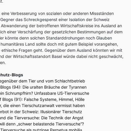
t.
en eine Verbesserung von sozialen oder anderen Missständen
 Gegner das Schreckgespenst einer Isolation der Schweiz
 Abwanderung der betroffenen Wirtschaftskreise ins Ausland an
tlich einer Verschärfung der gesetzlichen Bestimmungen auf dem
Wer könnte denn solchen Standarddrohungen noch Glauben
 humanitäres Land sollte doch mit gutem Beispiel vorangehen,
 ethische Fragen geht. Gegenüber dem Ausland könnten wir mit
nd der Wirtschaftsstandort Basel würde dabei nicht geschwächt,
en.
schutz-Blogs
gegenüber dem Tier und vom Schlachtbetrieb
Blogs (94): Die uralten Bräuche der Tyrannen
in Schrumpfhirn? Unfassbare US-Tierversuche
f Blogs (91): Falsche Systeme, Himmel, Hölle
r, die einen Tierschutzanwalt vermisst haben
bot in der Schweiz: Illusionärer Tierschutz
nd die Tierversuche: Die Technik der Angst
will denn „schwer belastende Tierversuche“?
 Tierversuche als nutzlose Perpetua mobili
a