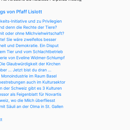
gs von Pfaff Lislott
its-Initiative und zu Privilegien
nd denn die Rechte der Tiere?
mit oder ohne Milchviehwirtschaft?
tte! Sie wäre zweifellos besser
eit und Demokratie. Ein Disput
em Tier und vom Schlachtbetrieb
tterie von Eveline Widmer-Schlumpf
 Die Glaubwürdigkeit der Kirchen
er ... Jetzt bist du dran ...
e Monoindustrie im Raum Basel
estrebungen auch im Kultursektor
n der Schweiz gibt es 3 Kulturen
ssor als Feigenblatt für Novartis
eiz, wo die Milch überfliesst
mit Säuli an der Olma in St. Gallen
tt