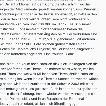
hen Organfunktionen auf dem Computer-Bildschirm, wo die
ngen der Medikamente geprüft werden können, usw. Würden
en Forschungsmethoden in der Praxis angewandt, so hätte in den
 der in den Labors verbrauchten Tiere nicht kontinuierlich
reckende Zahl von über 706 000 im Jahr 2009. Schlimmer
atistik des Bundesamtes für Veterinärwesen haben die
erstem Leiden und extremen Ängsten beim Tier verbunden sind
ds 3), gegenüber 2008 um 12,5 % zugenommen. Mit anderen
09 wurden über 17 000 Tiere solchen grausamsten Leiden
chen für Tierversuchs-Projekte, die Forschende eingereicht
on den Kantonen abgelehnt. Eine traurige Bilanz…
nalisiert und kaum noch sachlich diskutiert, beklagten sich die
ch der Konferenz zum Thema. Ich möchte bloss wissen, wie ich
nd Töten von weltweit Millionen von Tieren jährlich sachlich
re nur möglich, wenn ich die Tiere als Sachen betrachten würde.
ung haben wir jedoch zumindest in der Schweiz 2003 mit einer
stimmung hinter uns gelassen. Auch in anderen europäischen
ften in dieser Richtung. Immer wieder werden Menschen, die
von der Pharmalobby und ihren Forschern der Emotionalität
lbst vor Jahren erlebt, als ich mich öffentlich gegen