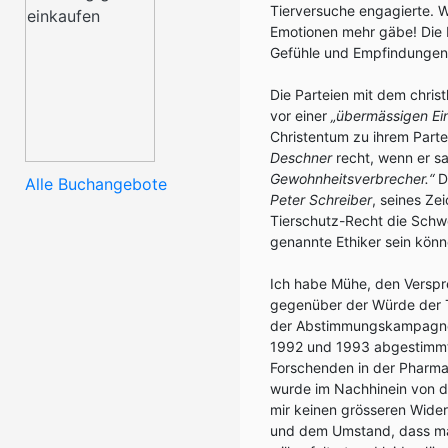
Tierversuche engagierte. W
Emotionen mehr gäbe! Die 
Gefühle und Empfindungen 
Die Parteien mit dem chris
vor einer
„übermässigen Ei
Christentum zu ihrem Parte
Deschner
recht, wenn er sa
Gewohnheitsverbrecher.“
D
Alle Buchangebote
Peter Schreiber
, seines Ze
Tierschutz-Recht die Schwe
genannte Ethiker sein kön
Ich habe Mühe, den Verspr
gegenüber der Würde der T
der Abstimmungskampagn
1992 und 1993 abgestimmt
Forschenden in der Pharmain
wurde im Nachhinein von 
mir keinen grösseren Wide
und dem Umstand, dass man