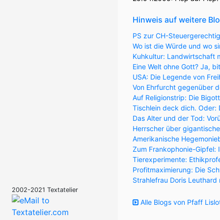
Hinweis auf weitere Blo
PS zur CH-Steuergerechtigke
Wo ist die Würde und wo si
Kuhkultur: Landwirtschaft 
Eine Welt ohne Gott? Ja, bi
USA: Die Legende von Freih
Von Ehrfurcht gegenüber d
Auf Religionstrip: Die Bigo
Tischlein deck dich. Oder:
Das Alter und der Tod: Vorüb
Herrscher über gigantisch
Amerikanische Hegemonieb
Zum Frankophonie-Gipfel: I
Tierexperimente: Ethikprofe
Profitmaximierung: Die Schw
Strahlefrau Doris Leuthard 
2002-2021 Textatelier
Alle Blogs von Pfaff Lislo