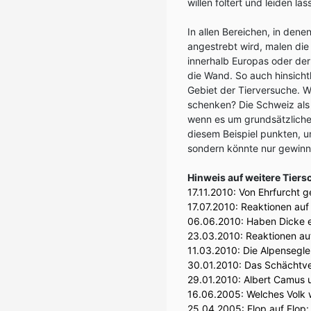
willen foltert und leiden läss
In allen Bereichen, in den
angestrebt wird, malen die
innerhalb Europas oder der
die Wand. So auch hinsich
Gebiet der Tierversuche. 
schenken? Die Schweiz als
wenn es um grundsätzliche
diesem Beispiel punkten, u
sondern könnte nur gewinn
Hinweis auf weitere Tier
17.11.2010:
Von Ehrfurcht 
17.07.2010:
Reaktionen auf 
06.06.2010:
Haben Dicke e
23.03.2010:
Reaktionen au
11.03.2010:
Die Alpensegle
30.01.2010:
Das Schächtver
29.01.2010:
Albert Camus u
16.06.2005:
Welches Volk 
25.04.2005:
Flop auf Flop: