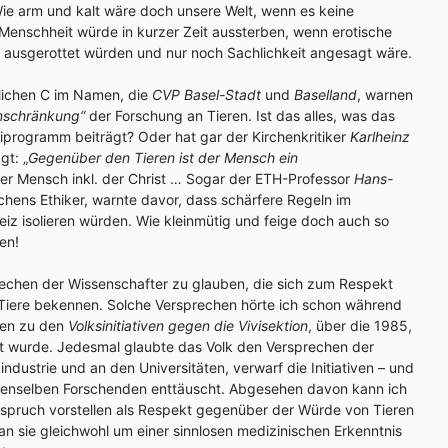
ie arm und kalt wäre doch unsere Welt, wenn es keine
Menschheit würde in kurzer Zeit aussterben, wenn erotische
ausgerottet würden und nur noch Sachlichkeit angesagt wäre.
tlichen C im Namen, die
CVP Basel-Stadt
und
Baselland
, warnen
nschränkung“
der Forschung an Tieren. Ist das alles, was das
iprogramm beiträgt? Oder hat gar der Kirchenkritiker
Karlheinz
gt: „
Gegenüber den Tieren ist der Mensch ein
er Mensch inkl. der Christ … Sogar der ETH-Professor
Hans-
ichens Ethiker, warnte davor, dass schärfere Regeln im
iz isolieren würden. Wie kleinmütig und feige doch auch so
nen!
echen der Wissenschafter zu glauben, die sich zum Respekt
iere bekennen. Solche Versprechen hörte ich schon während
en zu den
Volksinitiativen gegen die Vivisektion
, über die 1985,
 wurde. Jedesmal glaubte das Volk den Versprechen der
dustrie und an den Universitäten, verwarf die Initiativen – und
denselben Forschenden enttäuscht. Abgesehen davon kann ich
rspruch vorstellen als Respekt gegenüber der Würde von Tieren
 sie gleichwohl um einer sinnlosen medizinischen Erkenntnis