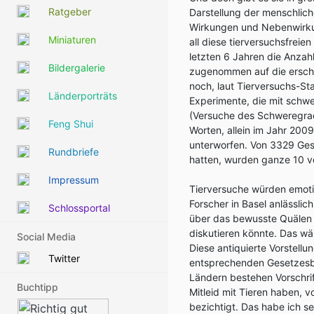
Ratgeber
Darstellung der menschlic
Wirkungen und Nebenwirku
Miniaturen
all diese tierversuchsfrei
letzten 6 Jahren die Anzahl
Bildergalerie
zugenommen auf die ersch
noch, laut Tierversuchs-St
Länderporträts
Experimente, die mit schw
(Versuche des Schweregra
Feng Shui
Worten, allein im Jahr 20
unterworfen. Von 3329 Gesu
Rundbriefe
hatten, wurden ganze 10 v
Impressum
Tierversuche würden emotio
Forscher in Basel anlässli
Schlossportal
über das bewusste Quälen u
diskutieren könnte. Das wä
Social Media
Diese antiquierte Vorstell
Twitter
entsprechenden Gesetzesbe
Ländern bestehen Vorschri
Buchtipp
Mitleid mit Tieren haben, 
bezichtigt. Das habe ich se