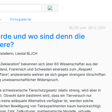
e
Fotogalerie
BLOG vom: 09.12.2010
ürde und wo sind denn die
iere?
tstellerin, Liestal BL/CH
 Deklaration“
bekennen sich über 60 Wissenschafter aus der
land, Frankreich und Schweden einerseits zum
„Respekt
iere“,
andererseits wehren sie sich gegen strengere Vorschriften
ig unwissenschaftlicher Widerspruch.
s schweizerische Tierschutzgesetz relativ streng, wird aber in
. Obwohl darin bestimmt wird, dass ein Tierversuch nur
n keine adäquate Alternative verfügbar ist, werden solche
dlichen Bewilligung von Tierexperimenten kaum berücksichtigt.
sser Zahl: Zellkulturen, mathematische Modelle, virtuelle