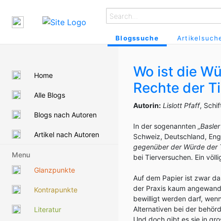
Blogssuche
Artikelsuch
Wo ist die W
Home
Rechte der T
Alle Blogs
Autorin:
Lislott Pfaff
, Schif
Blogs nach Autoren
In der sogenannten
„Basler
Artikel nach Autoren
Schweiz, Deutschland, Eng
gegenüber der Würde der T
Menu
bei Tierversuchen. Ein völl
Glanzpunkte
Auf dem Papier ist zwar da
der Praxis kaum angewandt
Kontrapunkte
bewilligt werden darf, wen
Alternativen bei der behör
Literatur
Und doch gibt es sie in gro