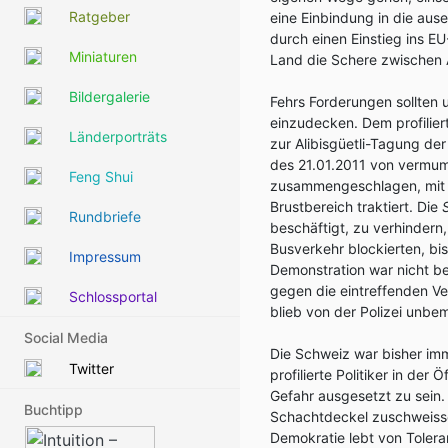
Ratgeber
eine Einbindung in die ause
durch einen Einstieg ins E
Miniaturen
Land die Schere zwischen 
Bildergalerie
Fehrs Forderungen sollten u
einzudecken. Dem profiliert
Länderporträts
zur Alibisgüetli-Tagung de
des 21.01.2011 von vermum
Feng Shui
zusammengeschlagen, mit Fa
Brustbereich traktiert. Die
Rundbriefe
beschäftigt, zu verhindern
Busverkehr blockierten, bi
Impressum
Demonstration war nicht be
gegen die eintreffenden Ve
Schlossportal
blieb von der Polizei unbe
Social Media
Die Schweiz war bisher imm
Twitter
profilierte Politiker in de
Gefahr ausgesetzt zu sein. 
Buchtipp
Schachtdeckel zuschweisse
Demokratie lebt von Toler