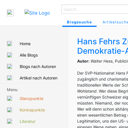
Blogssuche
Artikelsuch
Hans Fehrs Z
Home
Demokratie-
Alle Blogs
Autor:
Walter Hess
, Publiz
Blogs nach Autoren
Der SVP-Nationalrat
Hans 
Artikel nach Autoren
zugänglich und charismatisch
traditionellen Werte der Sc
Menu
Wohlstand
. Wer diese Begr
vernünftigen Schweizer eige
Glanzpunkte
müssten. Niemand, der noch 
Wer will denn schon abhäng
Kontrapunkte
einen wesentlichen Betrag g
Legitimation, uns den US-
Literatur
eigenen Wege gehen, einsei