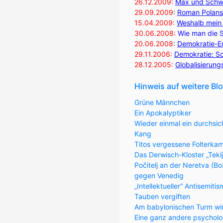
26.12.2009:
Max und Schwe
29.09.2009
:
Roman Polansk
15.04.2009:
Weshalb mein 
30.06.2008:
Wie man die S
20.06.2008
:
Demokratie-En
29.11.2006:
Demokratie: Sc
28.12.2005:
Globalisierung
Hinweis auf weitere Bl
Grüne Männchen
Ein Apokalyptiker
Wieder einmal ein durchsic
Kang
Titos vergessene Folterka
Das Derwisch-Kloster „Teki
Počitelj an der Neretva (
gegen Venedig
„Intellektueller“ Antisemiti
Tauben vergiften
Am babylonischen Turm wi
Eine ganz andere psycholo