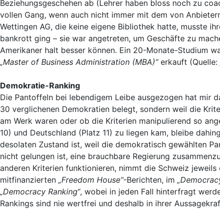
Beziehungsgeschehen ab (Lehrer haben bloss noch zu coach
vollen Gang, wenn auch nicht immer mit dem von Anbietern
Wettingen AG, die keine eigene Bibliothek hatte, musste ih
bankrott ging – sie war angetreten, um Geschäfte zu mache
Amerikaner halt besser können. Ein 20-Monate-Studium war
„Master of Business Administration (MBA)“
erkauft (Quelle:
Demokratie-Ranking
Die Pantoffeln bei lebendigem Leibe ausgezogen hat mir 
30 verglichenen Demokratien belegt, sondern weil die Krite
am Werk waren oder ob die Kriterien manipulierend so ange
10) und Deutschland (Platz 11) zu liegen kam, bleibe dahinge
desolaten Zustand ist, weil die demokratisch gewählten Pa
nicht gelungen ist, eine brauchbare Regierung zusammenzust
anderen Kriterien funktionieren, nimmt die Schweiz jeweils
mitfinanzierten
„Freedom House“
-Berichten, im
„Democracy
„Democracy Ranking
“, wobei in jeden Fall hinterfragt we
Rankings sind nie wertfrei und deshalb in ihrer Aussagekraf