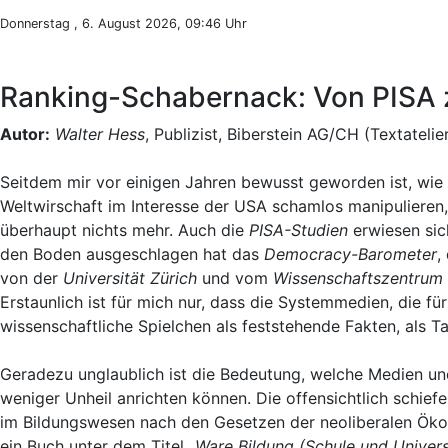
Donnerstag , 6. August 2026, 09:46 Uhr
Ranking-Schabernack: Von PISA
Autor:
Walter Hess
, Publizist, Biberstein AG/CH (Textatelie
Seitdem mir vor einigen Jahren bewusst geworden ist, wie
Weltwirschaft im Interesse der USA schamlos manipulieren,
überhaupt nichts mehr. Auch die
PISA-Studien
erwiesen sic
den Boden ausgeschlagen hat das
Democracy-Barometer
,
von der
Universität Zürich
und vom
Wissenschaftszentrum 
Erstaunlich ist für mich nur, dass die Systemmedien, die f
wissenschaftliche Spielchen als feststehende Fakten, als T
Geradezu unglaublich ist die Bedeutung, welche Medien un
weniger Unheil anrichten können. Die offensichtlich schie
im Bildungswesen nach den Gesetzen der neoliberalen Ö
ein Buch unter dem Titel „
Ware Bildung (Schule und Univers