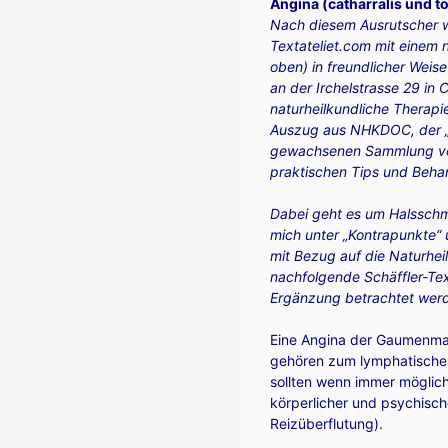
Angina (catharralis und t
Nach diesem Ausrutscher w
Textateliet.com mit einem 
oben) in freundlicher Weis
an der Irchelstrasse 29 in
naturheilkundliche Therapie
Auszug aus NHKDOC, der „g
gewachsenen Sammlung vo
praktischen Tips und Beha
Dabei geht es um Halsschm
mich unter „Kontrapunkte“ u
mit Bezug auf die Naturhei
nachfolgende Schäffler-Text
Ergänzung betrachtet wer
Eine Angina der Gaumenman
gehören zum lymphatischen 
sollten wenn immer möglich
körperlicher und psychis
Reizüberflutung).