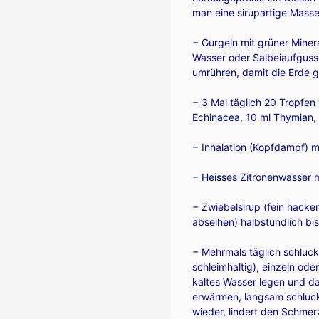
man eine sirupartige Masse 
− Gurgeln mit grüner Miner
Wasser oder Salbeiaufguss
umrühren, damit die Erde gu
− 3 Mal täglich 20 Tropfe
Echinacea, 10 ml Thymian, 
− Inhalation (Kopfdampf) mi
− Heisses Zitronenwasser m
− Zwiebelsirup (fein hacke
abseihen) halbstündlich bis
− Mehrmals täglich schluckw
schleimhaltig), einzeln ode
kaltes Wasser legen und d
erwärmen, langsam schluck
wieder, lindert den Schmerz