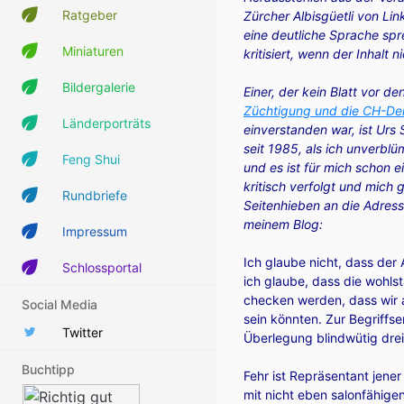
Ratgeber
Zürcher Albisgüetli von L
eine deutliche Sprache spr
Miniaturen
kritisiert, wenn der Inhalt 
Bildergalerie
Einer, der kein Blatt vor
Züchtigung und die CH-Dem
Länderporträts
einverstanden war, ist Urs
seit 1985, als ich unverblü
Feng Shui
und es ist für mich schon 
kritisch verfolgt und mich 
Rundbriefe
Seitenhieben an die Adres
meinem Blog:
Impressum
Ich glaube nicht, dass der A
Schlossportal
ich glaube, dass die wohls
checken werden, dass wir a
Social Media
sein könnten. Zur Begriffser
Twitter
Überlegung blindwütig drei
Buchtipp
Fehr ist Repräsentant jener
mit nicht eben salonfähigen