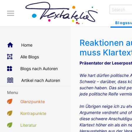
Blogss
Reaktionen a
Home
muss Klartex
Alle Blogs
Präsentator der Leserpost
Blogs nach Autoren
Wie hart dürfen politische 
Artikel nach Autoren
Schweiz – darüber, dass k
suchen haben. Das sind perf
Menu
jede politische Reife vermi
Glanzpunkte
Im Übrigen neige ich zu e
Argumente verdreht und offe
Kontrapunkte
diese schwere Anschuldigun
Klartext höher ein als ein 
Literatur
Herausstehlen aus der Vera