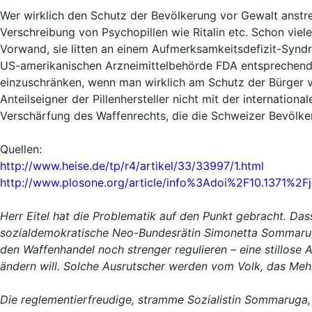
Wer wirklich den Schutz der Bevölkerung vor Gewalt anstr
Verschreibung von Psychopillen wie Ritalin etc. Schon vi
Vorwand, sie litten an einem Aufmerksamkeitsdefizit-Synd
US-amerikanischen Arzneimittelbehörde FDA entsprechende 
einzuschränken, wenn man wirklich am Schutz der Bürger vor 
Anteilseigner der Pillenhersteller nicht mit der internat
Verschärfung des Waffenrechts, die die Schweizer Bevölkeru
Quellen:
http://www.heise.de/tp/r4/artikel/33/33997/1.html
http://www.plosone.org/article/info%3Adoi%2F10.1371%2F
Herr Eitel hat die Problematik auf den Punkt gebracht. Da
sozialdemokratische Neo-Bundesrätin Simonetta Sommarug
den Waffenhandel noch strenger regulieren – eine stillos
ändern will. Solche Ausrutscher werden vom Volk, das Mehrh
Die reglementierfreudige, stramme Sozialistin Sommaruga,