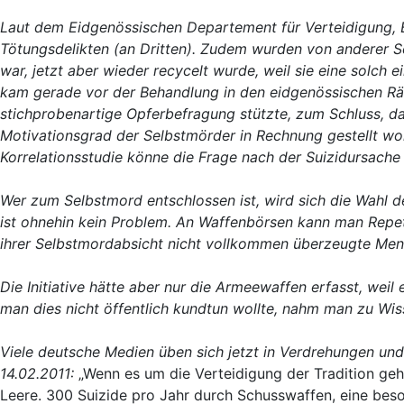
Laut dem Eidgenössischen Departement für Verteidigung, B
Tötungsdelikten (an Dritten). Zudem wurden von anderer S
war, jetzt aber wieder recycelt wurde, weil sie eine solch 
kam gerade vor der Behandlung in den eidgenössischen Räten
stichprobenartige Opferbefragung stützte, zum Schluss, da
Motivationsgrad der Selbstmörder in Rechnung gestellt word
Korrelationsstudie könne die Frage nach der Suizidursache 
Wer zum Selbstmord entschlossen ist, wird sich die Wahl d
ist ohnehin kein Problem. An Waffenbörsen kann man Repet
ihrer Selbstmordabsicht nicht vollkommen überzeugte Mensc
Die Initiative hätte aber nur die Armeewaffen erfasst, wei
man dies nicht öffentlich kundtun wollte, nahm man zu Wi
Viele deutsche Medien üben sich jetzt in Verdrehungen und
14.02.2011:
„Wenn es um die Verteidigung der Tradition geh
Leere. 300 Suizide pro Jahr durch Schusswaffen, eine beson