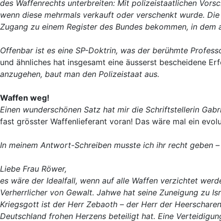
des Waffenrechts unterbreiten: Mit polizeistaatlichen Vors
wenn diese mehrmals verkauft oder verschenkt wurde. Die K
Zugang zu einem Register des Bundes bekommen, in dem a
Offenbar ist es eine SP-Doktrin, was der berühmte Professo
und ähnliches hat insgesamt eine äusserst bescheidene Erf
anzugehen, baut man den Polizeistaat aus.
Waffen weg!
Einen wunderschönen Satz hat mir die Schriftstellerin Gab
fast grösster Waffenlieferant voran! Das wäre mal ein evol
In meinem Antwort-Schreiben musste ich ihr recht geben – a
Liebe Frau Röwer,
es wäre der Idealfall, wenn auf alle Waffen verzichtet we
Verherrlicher von Gewalt. Jahwe hat seine Zuneigung zu Is
Kriegsgott ist der Herr Zebaoth – der Herr der Heerscharen
Deutschland frohen Herzens beteiligt hat. Eine Verteidig