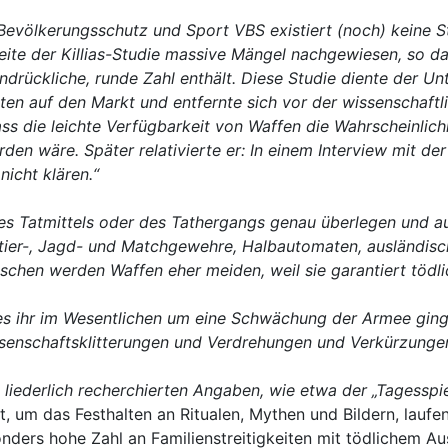
evölkerungsschutz und Sport VBS existiert (noch) keine St
eite der Killias-Studie massive Mängel nachgewiesen, so d
eindrückliche, runde Zahl enthält. Diese Studie diente der U
 auf den Markt und entfernte sich vor der wissenschaftlich
ss die leichte Verfügbarkeit von Waffen die Wahrscheinlich
en wäre. Später relativierte er: In einem Interview mit de
nicht klären.“
es Tatmittels oder des Tathergangs genau überlegen und au
ier-, Jagd- und Matchgewehre, Halbautomaten, ausländisch
hen werden Waffen eher meiden, weil sie garantiert tödlich
l es ihr im Wesentlichen um eine Schwächung der Armee ging,
ssenschaftsklitterungen und Verdrehungen und Verkürzungen
 liederlich recherchierten Angaben, wie etwa der „Tagessp
t, um das Festhalten an Ritualen, Mythen und Bildern, lauf
ders hohe Zahl an Familienstreitigkeiten mit tödlichem Aus