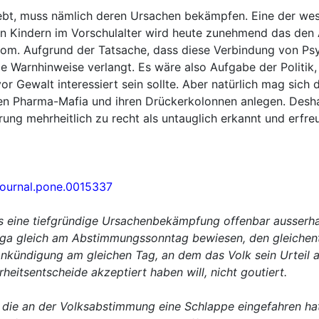
ebt, muss nämlich deren Ursachen bekämpfen. Eine der wes
elen Kindern im Vorschulalter wird heute zunehmend das d
rom. Aufgrund der Tatsache, dass diese Verbindung von Psy
Warnhinweise verlangt. Es wäre also Aufgabe der Politik,
Gewalt interessiert sein sollte. Aber natürlich mag sich die
ionalen Pharma-Mafia und ihren Drückerkolonnen anlegen. De
ng mehrheitlich zu recht als untauglich erkannt und erfreu
journal.pone.0015337
ss eine tiefgründige Ursachenbekämpfung offenbar ausserhal
a gleich am Abstimmungssonntag bewiesen, den gleichent
e Ankündigung am gleichen Tag, an dem das Volk sein Urtei
eitsentscheide akzeptiert haben will, nicht goutiert.
 die an der Volksabstimmung eine Schlappe eingefahren ha