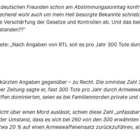
 deutschen Freunden schon am Abstimmungssonntag konfront
rechend wohl auch um mein Heil besorgte Bekannte schrieb 
e Verschärfung der Gesetze und Kontrollen ab. Und das bei
rstanden??“
dete
: „Nach Angaben von RTL soll es pro Jahr 300 Tote du
erkürzten Angaben gegenüber – zu Recht. Die ominöse Zah
ner Zeitung sagte er, f
ast 300 Tote pro Jahr durch Armeewaf
affen dominierten, seien es bei Familienmorden private un
cht über einen Mord auslässt, schien diese Zahl „unfassbar
 der Umstand, dass es sich bei 260 von den 300 erwähnten
etwa 20 % auf einen Armeewaffeneinsatz zurückzuführen, al