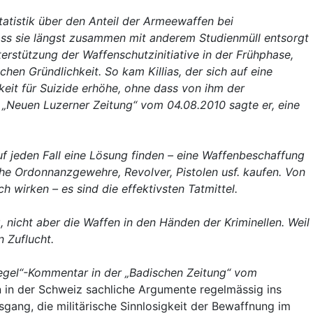
atistik über den Anteil der Armeewaffen bei
ass sie längst zusammen mit anderem Studienmüll entsorgt
nterstützung der Waffenschutzinitiative in der Frühphase,
en Gründlichkeit. So kam Killias, der sich auf eine
keit für Suizide erhöhe, ohne dass von ihm der
r „Neuen Luzerner Zeitung“ vom 04.08.2010 sagte er, eine
f jeden Fall eine Lösung finden – eine Waffenbeschaffung
e Ordonnanzgewehre, Revolver, Pistolen usf. kaufen. Von
 wirken – es sind die effektivsten Tatmittel.
 nicht aber die Waffen in den Händen der Kriminellen. Weil
 Zuflucht.
iegel“-Kommentar in der „Badischen Zeitung“ vom
en in der Schweiz sachliche Argumente regelmässig ins
gang, die militärische Sinnlosigkeit der Bewaffnung im