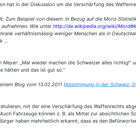
on hat in der Diskussion um die Verschärfung des Waffenre
lt. Zum Beispiel von diesem: In Bezug auf die
Mord-
Statist
gt aufnehmen: Wie unter
http://de.wikipedia.org/wiki/Mord#Kr
chrank verhältnismässig weniger Menschen als in Deutschla
 ...
an Meyer
: „Mal wieder machen die Schweizer alles richtig!“
u
 hätten und das ist gut so.“
inem Blog vom 13.02.2011 (
Abstimmung in der Schweiz: D
tulieren, mit der eine Verschärfung des Waffenrechts abge
ch Fahrzeuge können z. B. als Mittel zur absichtlichen 
ürger haben mehrheitlich erkannt, dass es den Befürwortern