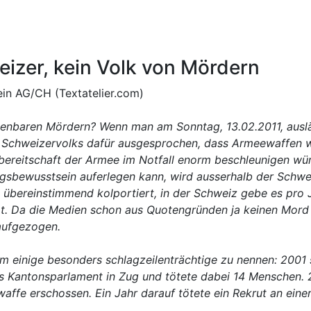
eizer, kein Volk von Mördern
stein AG/CH (Textatelier.com)
henbaren Mördern? Wenn man am Sonntag, 13.02.2011, auslä
s Schweizervolks dafür ausgesprochen, dass Armeewaffen we
ereitschaft der Armee im Notfall enorm beschleunigen wür
ngsbewusstsein auferlegen kann, wird ausserhalb der Schw
übereinstimmend kolportiert, in der Schweiz gebe es pro
t. Da die Medien schon aus Quotengründen ja keinen Mord 
aufgezogen.
 um einige besonders schlagzeilenträchtige zu nennen:
2001 
s Kantonsparlament in Zug und tötete dabei 14 Menschen. 
ffe erschossen. Ein Jahr darauf tötete ein Rekrut an einer 