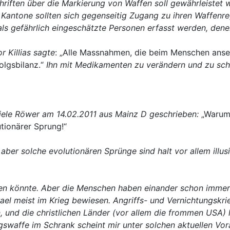
chriften über die Markierung von Waffen soll
gewährleistet w
antone sollten sich gegenseitig Zugang zu ihren Waffenreg
ls gefährlich eingeschätzte Personen erfasst werden, de
r Killias sagte
: „Alle Massnahmen, die beim Menschen anse
olgsbilanz.“
Ihn mit Medikamenten zu verändern und zu schä
riele Röwer am 14.02.2011 aus Mainz D geschrieben:
„Warum 
utionärer Sprung!“
ber solche evolutionären Sprünge sind halt vor allem illusi
rden könnte. Aber die Menschen haben einander schon immer 
rael meist im Krieg bewiesen. Angriffs- und Vernichtungskr
, und die christlichen Länder (vor allem die frommen USA) 
ungswaffe im Schrank scheint mir unter solchen aktuellen 