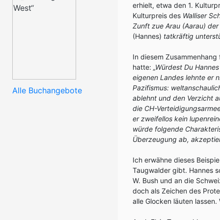
erhielt, etwa den 1. Kulturp
Kulturpreis des
Walliser Sc
Zunft zue Arau (Aarau) der
(Hannes)
tatkräftig unters
In diesem Zusammenhang fr
hatte:
„Würdest Du Hannes a
eigenen Landes lehnte er n
Pazifismus: weltanschaulic
Alle Buchangebote
ablehnt und den Verzicht a
die CH-Verteidigungsarmee, 
er zweifellos kein lupenrei
würde folgende Charakteris
Überzeugung ab, akzeptiert
Ich erwähne dieses Beispie
Taugwalder gibt. Hannes s
W. Bush und an die Schwei
doch als Zeichen des Prot
alle Glocken läuten lassen.