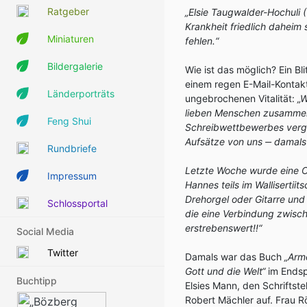
Ratgeber
„Elsie Taugwalder-Hochuli 
Krankheit friedlich daheim 
Miniaturen
fehlen.“
Bildergalerie
Wie ist das möglich? Ein Bl
einem regen E-Mail-Kontakt
Länderporträts
ungebrochenen Vitalität:
„
W
lieben Menschen zusammen
Feng Shui
Schreibwettbewerbes vergeb
Aufsätze von uns ‒
damals
Rundbriefe
Letzte Woche wurde eine CD 
Impressum
Hannes teils im Wallisertiit
Drehorgel oder Gitarre und
Schlossportal
die eine Verbindung zwische
erstrebenswert!!“
Social Media
Twitter
Damals war das Buch
„Arme
Gott und die Welt“
im Endsp
Buchtipp
Elsies Mann, den Schriftste
Robert Mächler auf. Frau 