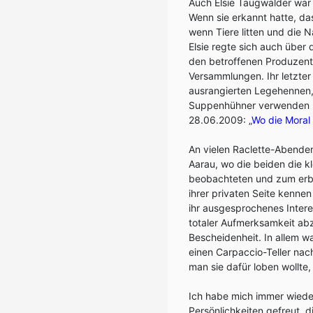
Auch Elsie Taugwalder war
Wenn sie erkannt hatte, d
wenn Tiere litten und die N
Elsie regte sich auch über
den betroffenen Produzenten
Versammlungen. Ihr letzter
ausrangierten Legehennen,
Suppenhühner verwenden k
28.06.2009: „
Wo die Moral
An vielen Raclette-Abend
Aarau, wo die beiden die k
beobachteten und zum erb
ihrer privaten Seite kennen
ihr ausgesprochenes Intere
totaler Aufmerksamkeit abz
Bescheidenheit. In allem wa
einen Carpaccio-Teller nac
man sie dafür loben wollte,
Ich habe mich immer wieder
Persönlichkeiten gefreut, d