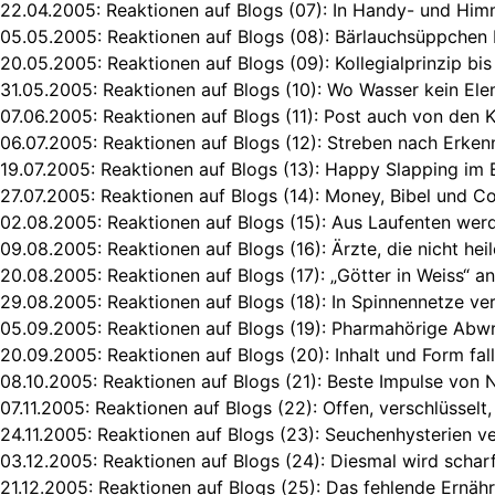
22.04.2005:
Reaktionen auf Blogs (07): In Handy- und Hi
05.05.2005:
Reaktionen auf Blogs (08): Bärlauchsüppchen 
20.05.2005:
Reaktionen auf Blogs (09): Kollegialprinzip b
31.05.2005:
Reaktionen auf Blogs (10): Wo Wasser kein Ele
07.06.2005:
Reaktionen auf Blogs (11): Post auch von den 
06.07.2005:
Reaktionen auf Blogs (12): Streben nach Erken
19.07.2005:
Reaktionen auf Blogs (13): Happy Slapping im
27.07.2005:
Reaktionen auf Blogs (14): Money, Bibel und C
02.08.2005:
Reaktionen auf Blogs (15): Aus Laufenten we
09.08.2005:
Reaktionen auf Blogs (16): Ärzte, die nicht hei
20.08.2005:
Reaktionen auf Blogs (17): „Götter in Weiss“ 
29.08.2005:
Reaktionen auf Blogs (18): In Spinnennetze ve
05.09.2005:
Reaktionen auf Blogs (19): Pharmahörige Ab
20.09.2005:
Reaktionen auf Blogs (20): Inhalt und Form fal
08.10.2005:
Reaktionen auf Blogs (21): Beste Impulse von 
07.11.2005:
Reaktionen auf Blogs (22): Offen, verschlüssel
24.11.2005:
Reaktionen auf Blogs (23): Seuchenhysterien v
03.12.2005:
Reaktionen auf Blogs (24): Diesmal wird schar
21.12.2005:
Reaktionen auf Blogs (25): Das fehlende Ernäh