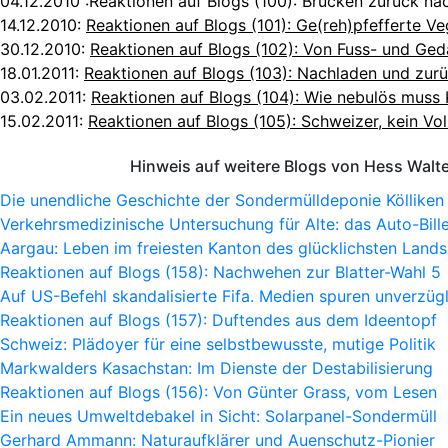
04.12.2010 :
Reaktionen auf Blogs (100): Brücken zurück n
14.12.2010:
Reaktionen auf Blogs (101): Ge(reh)pfefferte Ve
30.12.2010:
Reaktionen auf Blogs (102): Von Fuss- und Ge
18.01.2011:
Reaktionen auf Blogs (103): Nachladen und zur
03.02.2011:
Reaktionen auf Blogs (104): Wie nebulös muss K
15.02.2011:
Reaktionen auf Blogs (105): Schweizer, kein V
Hinweis auf weitere Blogs von Hess Walt
Die unendliche Geschichte der Sondermülldeponie Kölliken
Verkehrsmedizinische Untersuchung für Alte: das Auto-Bille
Aargau: Leben im freiesten Kanton des glücklichsten Lands
Reaktionen auf Blogs (158): Nachwehen zur Blatter-Wahl 5
Auf US-Befehl skandalisierte Fifa. Medien spuren unverzügl
Reaktionen auf Blogs (157): Duftendes aus dem Ideentopf
Schweiz: Plädoyer für eine selbstbewusste, mutige Politik
Markwalders Kasachstan: Im Dienste der Destabilisierung
Reaktionen auf Blogs (156): Von Günter Grass, vom Lesen
Ein neues Umweltdebakel in Sicht: Solarpanel-Sondermüll
Gerhard Ammann: Naturaufklärer und Auenschutz-Pionier