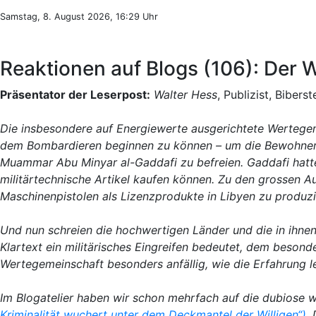
Samstag, 8. August 2026, 16:29 Uhr
Reaktionen auf Blogs (106): Der 
Präsentator der Leserpost:
Walter Hess
, Publizist, Biber
Die insbesondere auf Energiewerte ausgerichtete Wertegem
dem Bombardieren beginnen zu können – um die Bewohner 
Muammar Abu Minyar al-
Gaddafi zu befreien. Gaddafi hat
militärtechnische Artikel kaufen können. Zu den grossen A
Maschinenpistolen als Lizenzprodukte in Libyen zu produzi
Und nun schreien die hochwertigen Länder und die in ihne
Klartext ein militärisches Eingreifen bedeutet, dem besonde
Wertegemeinschaft besonders anfällig, wie die Erfahrung le
Im Blogatelier haben wir schon mehrfach auf die dubiose w
Kriminalität wuchert unter dem Deckmantel der Willigen“).
D