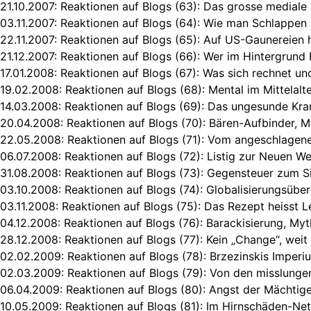
21.10.2007:
Reaktionen auf Blogs (63): Das grosse mediale
03.11.2007:
Reaktionen auf Blogs (64): Wie man Schlappen 
22.11.2007:
Reaktionen auf Blogs (65): Auf US-Gaunereien h
21.12.2007:
Reaktionen auf Blogs (66): Wer im Hintergrund 
17.01.2008:
Reaktionen auf Blogs (67): Was sich rechnet un
19.02.2008:
Reaktionen auf Blogs (68): Mental im Mittelalt
14.03.2008:
Reaktionen auf Blogs (69): Das ungesunde Kr
20.04.2008:
Reaktionen auf Blogs (70): Bären-Aufbinder, 
22.05.2008:
Reaktionen auf Blogs (71): Vom angeschlagen
06.07.2008:
Reaktionen auf Blogs (72): Listig zur Neuen W
31.08.2008:
Reaktionen auf Blogs (73): Gegensteuer zum Si
03.10.2008:
Reaktionen auf Blogs (74): Globalisierungsübe
03.11.2008:
Reaktionen auf Blogs (75): Das Rezept heisst Le
04.12.2008:
Reaktionen auf Blogs (76): Barackisierung, My
28.12.2008:
Reaktionen auf Blogs (77): Kein „Change“, weit
02.02.2009:
Reaktionen auf Blogs (78): Brzezinskis Imper
02.03.2009:
Reaktionen auf Blogs (79): Von den misslunge
06.04.2009:
Reaktionen auf Blogs (80): Angst der Mächtig
10.05.2009:
Reaktionen auf Blogs (81): Im Hirnschäden-Net