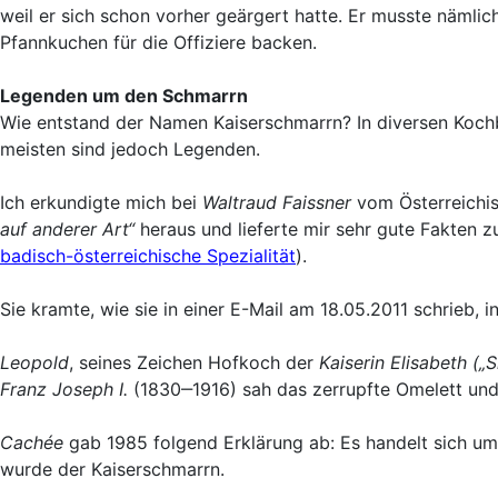
weil er sich schon vorher geärgert hatte. Er musste nämli
Pfannkuchen für die Offiziere backen.
Legenden um den Schmarrn
Wie entstand der Namen Kaiserschmarrn? In diversen Kochb
meisten sind jedoch Legenden.
Ich erkundigte mich bei
Waltraud Faissner
vom Österreichis
auf anderer Art“
heraus und lieferte mir sehr gute Fakten z
badisch-österreichische Spezialität
).
Sie kramte, wie sie in einer E-Mail am 18.05.2011 schrieb,
Leopold
, seines Zeichen Hofkoch der
Kaiserin Elisabeth („Si
Franz Joseph I.
(1830‒1916) sah das zerrupfte Omelett un
Cachée
gab 1985 folgend Erklärung ab: Es handelt sich um
wurde der Kaiserschmarrn.