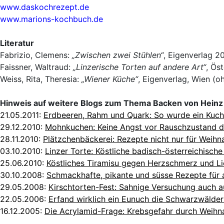
www.daskochrezept.de
www.marions-kochbuch.de
Literatur
Fabrizio, Clemens:
„Zwischen zwei Stühlen“
, Eigenverlag 20
Faissner, Waltraud:
„Linzerische Torten auf andere Art“
, Ös
Weiss, Rita, Theresia:
„Wiener Küche“
, Eigenverlag, Wien (o
Hinweis auf weitere Blogs zum Thema Backen von Heinz
21.05.2011:
Erdbeeren, Rahm und Quark: So wurde ein Kuch
29.12.2010:
Mohnkuchen: Keine Angst vor Rauschzustand d
28.11.2010:
Plätzchenbäckerei: Rezepte nicht nur für Weihn
03.10.2010:
Linzer Torte: Köstliche badisch-österreichische 
25.06.2010:
Köstliches Tiramisu gegen Herzschmerz und 
30.10.2008:
Schmackhafte, pikante und süsse Rezepte für a
29.05.2008:
Kirschtorten-Fest: Sahnige Versuchung auch a
22.05.2006:
Erfand wirklich ein Eunuch die Schwarzwälder
16.12.2005:
Die Acrylamid-Frage: Krebsgefahr durch Weihn