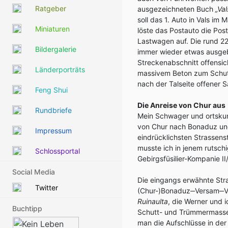
Ratgeber
ausgezeichneten Buch
„Va
soll das 1. Auto in Vals im
Miniaturen
löste das Postauto die Pos
Lastwagen auf. Die rund 22
Bildergalerie
immer wieder etwas ausgeba
Streckenabschnitt offensich
Länderporträts
massivem Beton zum Schutz 
nach der Talseite offener
Feng Shui
Die Anreise von Chur aus
Rundbriefe
Mein Schwager und ortskun
von Chur nach Bonaduz und
Impressum
eindrücklichsten Strassens
musste ich in jenem rutsc
Schlossportal
Gebirgsfüsilier-Kompanie II
Social Media
Die eingangs erwähnte Stra
Twitter
(Chur-)Bonaduz‒Versam‒Va
Ruinaulta
, die Werner und 
Buchtipp
Schutt- und Trümmermasse 
man die Aufschlüsse in der