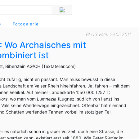
e
Fotogalerie
BLOG vom: 26.05.2011
): Wo Archaisches mit
biniert ist
ist, Biberstein AG/CH (Textatelier.com)
cht zufällig, nicht en passant. Man muss bewusst in diese
e Landschaft am Valser Rhein hineinfahren. Ja, fahren ‒ mit dem
nen Vehikel. Auf meiner Landeskarte 1:50 000 (257 T:
Uors
, wo man vom
Lumnezia
(Lugnez, südlich von Ilanz) ins
ach Vals keine Wanderwege eingezeichnet. Offenbar hat niemand
nd Schatten werfenden Tannen vorbei im stotzigen Tal
 es natürlich schon in grauer Vorzeit, doch eine Strasse, die
rt werden kann, existiert erst seit 1880. Wie
Peter Rieder
im