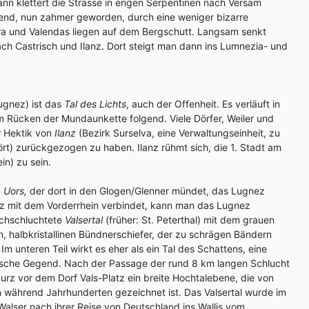
Dann klettert die Strasse in engen Serpentinen nach Versam
send, nun zahmer geworden, durch eine weniger bizarre
ra und Valendas liegen auf dem Bergschutt. Langsam senkt
nach Castrisch und Ilanz. Dort steigt man dann ins Lumnezia- und
ugnez) ist das
Tal des Lichts
, auch der Offenheit. Es verläuft in
m Rücken der Mundaunkette folgend. Viele Dörfer, Weiler und
r Hektik von
Ilanz
(Bezirk Surselva, eine Verwaltungseinheit, zu
ört) zurückgezogen zu haben. Ilanz rühmt sich, die 1. Stadt am
in) zu sein.
n
Uors,
der dort in den Glogen/Glenner mündet, das Lugnez
lanz mit dem Vorderrhein verbindet, kann man das Lugnez
rchschluchtete
Valsertal
(früher: St. Peterthal) mit dem grauen
, halbkristallinen Bündnerschiefer, der zu schrägen Bändern
Im unteren Teil wirkt es eher als ein Tal des Schattens, eine
ische Gegend. Nach der Passage der rund 8 km langen Schlucht
 kurz vor dem Dorf Vals-Platz ein breite Hochtalebene, die von
 während Jahrhunderten gezeichnet ist. Das Valsertal wurde im
Walser nach ihrer Reise von Deutschland ins Wallis vom