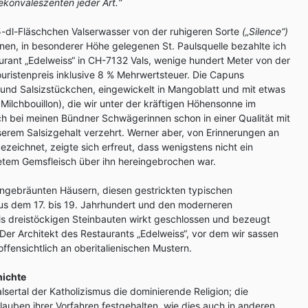
konvaleszenten jeder Art.“
7,5-dl-Fläschchen Valserwasser von der ruhigeren Sorte
(„Silence“)
enen, in besonderer Höhe gelegenen St. Paulsquelle bezahlte ich
rant „Edelweiss“ in CH-7132 Vals, wenige hundert Meter von der
ouristenpreis inklusive 8 % Mehrwertsteuer. Die Capuns
- und Salsizstückchen, eingewickelt in Mangoblatt und mit etwas
ilchbouillon), die wir unter der kräftigen Höhensonne im
h bei meinen Bündner Schwägerinnen schon in einer Qualität mit
erem Salsizgehalt verzehrt. Werner aber, von Erinnerungen an
zeichnet, zeigte sich erfreut, dass wenigstens nicht ein
etem Gemsfleisch über ihn hereingebrochen war.
engebräunten Häusern, diesen gestrickten typischen
us dem 17. bis 19. Jahrhundert und den moderneren
s dreistöckigen Steinbauten wirkt geschlossen und bezeugt
Der Architekt des Restaurants „Edelweiss“, vor dem wir sassen
offensichtlich an oberitalienischen Mustern.
hichte
alsertal der Katholizismus die dominierende Religion; die
uben ihrer Vorfahren festgehalten, wie dies auch in anderen