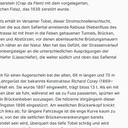
mserstein
(
Crap da Flem)
mit dem vorgelagerten,
chen Fidaz, das 1939 zerstört wurde.
its erhält im Versamer Tobel, dieser Stromschnellenschlucht,
ber die aus dem Safiental anreisende Rabiusa (Nebenfluss des
trasse ist mit ihren in die Felsen gehauenen Tunnels, Brücken,
gen und Abstürzen, vor denen abenteuerliche Brüstungsmauern
ch näher an der Natur. Man hat das Gefühl, der Strassenverlauf
rembergsteiger an die unterschiedlichen Ausprägungen der
efer (Liasschiefer), die weiter südlich und oben das Safiental
ir für einen Augenschein bei der alten, 66 m langen und 70 m
Lehrgerüst der bekannte Konstrukteur
Richard Coray
(1869‒
Halt ein. Sie wurde 1897 eingeweiht, trägt bloss 13 t. Als ein mit
 über sie fuhr, während wir sie zu Fuss passierten, spürten wir
ein Brückenbeben sozusagen. Die hölzerne Vorgängerin dieser
fingsten 1896 eingestürzt. Am westlichen Brückenkopf knickt
ach links ab; für längere Fahrzeuge ist die enge Kurve kaum zu
e, von der die seitlichen Brückenverankerungen bereits
endet sein wird, überquert das tiefe Tobel schräg und wird