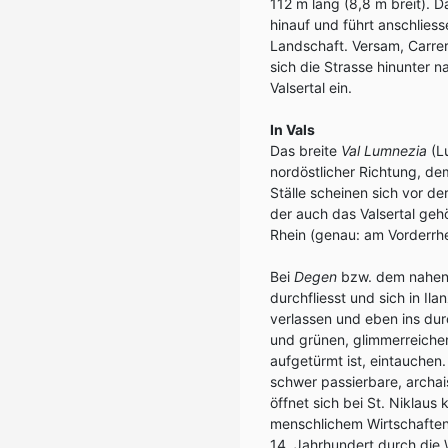
112 m lang (8,8 m breit). 
hinauf und führt anschlies
Landschaft. Versam, Carre
sich die Strasse hinunter 
Valsertal ein.
In Vals
Das breite
Val Lumnezia
(L
nordöstlicher Richtung, de
Ställe scheinen sich vor de
der auch das Valsertal geh
Rhein (genau: am Vorderrhe
Bei
Degen
bzw. dem nahe
durchfliesst und sich in I
verlassen und eben ins du
und grünen, glimmerreichen
aufgetürmt ist, eintauchen. 
schwer passierbare, archa
öffnet sich bei St. Niklaus
menschlichem Wirtschaften
14. Jahrhundert durch die 