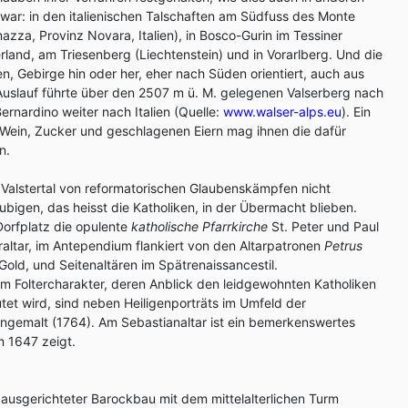
war: in den italienischen Talscha
ften am Südfuss des Monte
azza, Provinz Novara, Italien), in Bosco-Gurin im Tessiner
land, am Triesenberg (Liechtenstein) und in Vorarlberg. Und die
n, Gebirge hin oder her, eher nach Süden orientiert, auch aus
Auslauf führte über den 2507 m ü. M. gelegenen Valserberg nach
ernardino weiter nach Italien (Quelle:
www.walser-alps.eu
). Ein
Wein, Zucker und geschlagenen Eiern mag ihnen die dafür
n.
 Valstertal von reformatorischen Glaubenskämpfen nicht
ubigen, das heisst die Katholiken, in der Übermacht blieben.
Dorfplatz die opulente
katholische Pfarrkirche
St. Peter und Paul
altar, im Antependium flankiert von den Altarpatronen
Petrus
Gold, und Seitenaltären im Spätrenaissancestil.
m Foltercharakter, deren Anblick den leidgewohnten Katholiken
et wird, sind neben Heiligenporträts im Umfeld der
ngemalt (1764). Am Sebastianaltar ist ein bemerkenswertes
m 1647 zeigt.
 ausgerichteter Barockbau mit dem mittelalterlichen Turm