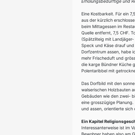
Erholungsbedürftige und Re
Eine Kostbarkeit. Für ein 
aus der kürzlich erschloss
beim Mittagessen im Restau
Quelle entfernt, 7,5 CHF. T
(Spätzliteig mit Landjäger
Speck und Käse drauf und M
Dorfzentrum assen, habe ic
mehr Frischeduft und gröss
die karge Bündner Küche ge
Polentaribbel mit getrockn
Das Dorfbild mit den sonn
walserischen Holzbauten a
Gebäuden wie den zwei- bi
eine grosszügige Planung. 
und assen, orientierte sich 
Ein Kapitel Religionsgesc
Interessanterweise ist im V
Bewohner haben also am Gla