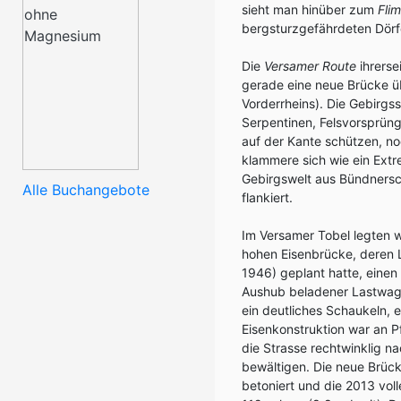
sieht man hinüber zum
Fli
bergsturzgefährdeten Dörf
Die
Versamer Route
ihrerse
gerade eine neue Brücke ü
Vorderrheins). Die Gebirgss
Serpentinen, Felsvorsprün
auf der Kante schützen, no
klammere sich wie ein Ext
Gebirgswelt aus Bündnerschi
Alle Buchangebote
flankiert.
Im Versamer Tobel legten w
hohen Eisenbrücke, deren 
1946) geplant hatte, einen 
Aushub beladener Lastwagen
ein deutliches Schaukeln, 
Eisenkonstruktion war an P
die Strasse rechtwinklig n
bewältigen. Die neue Brück
betoniert und die 2013 voll