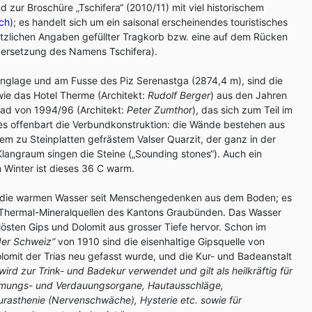
 zur Broschüre „Tschifera“ (2010/11) mit viel historischem
ch
); es handelt sich um ein saisonal erscheinendes touristisches
nützlichen Angaben gefüllter Tragkorb bzw. eine auf dem Rücken
bersetzung des Namens Tschifera).
nglage und am Fusse des Piz Serenastga (2874,4 m), sind die
ie das Hotel Therme (Architekt:
Rudolf Berger
) aus den Jahren
ad von 1994/96 (Architekt:
Peter Zumthor
), das sich zum Teil im
res offenbart die Verbundkonstruktion: die Wände bestehen aus
m zu Steinplatten gefrästem Valser Quarzit, der ganz in der
angraum singen die Steine („Sounding stones“). Auch ein
 Winter ist dieses 36 C warm.
 die warmen Wasser seit Menschengedenken aus dem Boden; es
n Thermal-Mineralquellen des Kantons Graubünden. Das Wasser
östen Gips und Dolomit aus grosser Tiefe hervor. Schon im
der Schweiz“
von 1910 sind die eisenhaltige Gipsquelle von
olomit der Trias neu gefasst wurde, und die Kur- und Badeanstalt
ird zur Trink- und Badekur verwendet und gilt als heilkräftig für
Atmungs- und Verdauungsorgane, Hautausschläge,
rasthenie (Nervenschwäche), Hysterie etc. sowie für