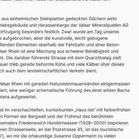
 aus einheimischen Steinplatten gedeckten Dächern wirkt
etriebsgebäude und Harassenberge der
Valser Mineralquellen AG
r Dorfzugang besonders festlich. Zwar wurde am Tag unseres
 aufgebrochen, aber die kunstvolle, leicht gebogene
eifenden Elementen oberhalb der Fahrbahn und einer Beton-
ser Rhein ist eine Mischung aus schwerer Behäbigkeit und
k. Die darüber führende Strasse mit dem Quarzitbelag zielt
Bauer trieb gerade behornte Kühe und viele Kälber über dieses
ich auch dem landwirtschaftlichen Verkehr dient.
 Valser Rhein mit geraden Natursteinmauerwänden einigermassen
iert; eine weniger schematische Führung des einst wilden Bachs
htens aufgewertet.
ost im verschachtelten, kunterbunten
„Haus Isis“
mit farbenfrohen
 den Formen der Bergwelt und der Frohmut des berühmten
nbemalers
Friedensreich Hundertwasser
(1928‒2000) inspirieren
eren Strassenseite, an der Poststrasse 45, ist das touristische
ls“), wo mir die ortskundige
Susanne Oppermann
zu vielen