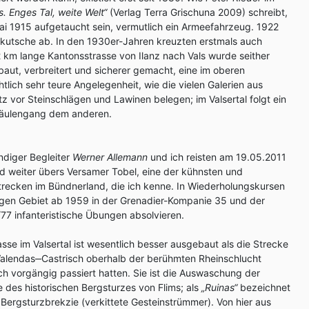
ls. Enges Tal, weite Welt“
(Verlag Terra Grischuna 2009) schreibt,
 Mai 1915 aufgetaucht sein, vermutlich ein Armeefahrzeug. 1922
tkutsche ab. In den 1930er-Jahren kreuzten erstmals auch
 km lange Kantonsstrasse von Ilanz nach Vals wurde seither
ut, verbreitert und sicherer gemacht, eine im oberen
tlich sehr teure Angelegenheit, wie die vielen Galerien aus
vor Steinschlägen und Lawinen belegen; im Valsertal folgt ein
 Säulengang dem anderen.
diger Begleiter
Werner Allemann
und ich reisten am 19.05.2011
 weiter übers Versamer Tobel, eine der kühnsten und
trecken im Bündnerland, die ich kenne. In Wiederholungskursen
higen Gebiet ab 1959 in der Grenadier-Kompanie 35 und der
/77 infanteristische Übungen absolvieren.
sse im Valsertal ist wesentlich besser ausgebaut als die Strecke
lendas‒Castrisch oberhalb der berühmten Rheinschlucht
ich vorgängig passiert hatten. Sie ist die Auswaschung der
des historischen Bergsturzes von Flims; als
„Ruinas“
bezeichnet
 Bergsturzbrekzie (verkittete Gesteinstrümmer). Von hier aus