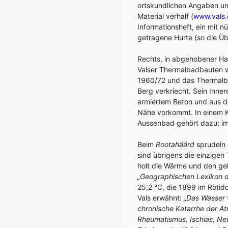
ortskundlichen Angaben und
Material verhalf (
www.vals.
Informationsheft, ein mit 
getragene Hurte (so die Ü
Rechts, in abgehobener Ha
Valser Thermalbadbauten w
1960/72 und das Thermalb
Berg verkriecht. Sein Inne
armiertem Beton und aus de
Nähe vorkommt. In einem Kl
Aussenbad gehört dazu; im
Beim
Rootahäärd
sprudeln
sind übrigens die einzige
holt die Wärme und den gel
„Geographischen Lexikon 
25,2 °C, die 1899 im Rötid
Vals erwähnt:
„Das Wasser w
chronische Katarrhe der 
Rheumatismus, Ischias, Neu