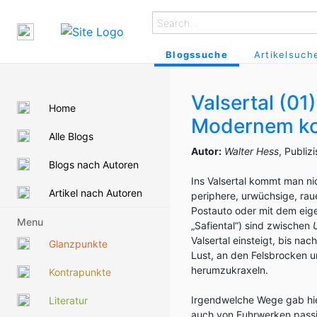
Blogssuche
Artikelsuch
Valsertal (01
Home
Modernem kom
Alle Blogs
Autor:
Walter Hess
, Publiz
Blogs nach Autoren
Ins Valsertal kommt man ni
Artikel nach Autoren
periphere, urwüchsige, rau
Postauto oder mit dem eige
Menu
„Safiental“) sind zwischen
Valsertal einsteigt, bis n
Glanzpunkte
Lust, an den Felsbrocken u
herumzukraxeln.
Kontrapunkte
Irgendwelche Wege gab hier
Literatur
auch von Fuhrwerken passie