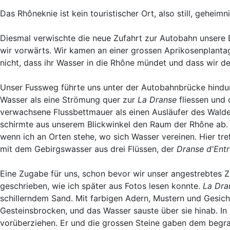
Das Rhôneknie ist kein touristischer Ort, also still, geheim
Diesmal verwischte die neue Zufahrt zur Autobahn unsere 
wir vorwärts. Wir kamen an einer grossen Aprikosenplantage
nicht, dass ihr Wasser in die Rhône mündet und dass wir 
Unser Fussweg führte uns unter der Autobahnbrücke hindur
Wasser als eine Strömung quer zur
La Dranse
fliessen und 
verwachsene Flussbettmauer als einen Ausläufer des Wald
schirmte aus unserem Blickwinkel den Raum der Rhône ab.
wenn ich an Orten stehe, wo sich Wasser vereinen. Hier tr
mit dem Gebirgswasser aus drei Flüssen, der
Dranse d'Ent
Eine Zugabe für uns, schon bevor wir unser angestrebtes Zi
geschrieben, wie ich später aus Fotos lesen konnte.
La Dra
schillerndem Sand. Mit farbigen Adern, Mustern und Gesicht
Gesteinsbrocken, und das Wasser sauste über sie hinab. In 
vorüberziehen. Er und die grossen Steine gaben dem begra