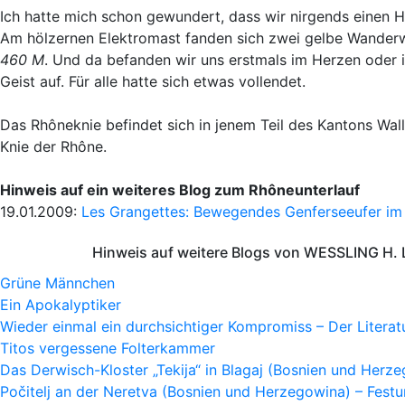
Ich hatte mich schon gewundert, dass wir nirgends einen H
Am hölzernen Elektromast fanden sich zwei gelbe Wanderw
460 M
. Und da befanden wir uns erstmals im Herzen oder i
Geist auf. Für alle hatte sich etwas vollendet.
Das Rhôneknie befindet sich in jenem Teil des Kantons Wal
Knie der Rhône.
Hinweis auf ein weiteres Blog zum Rhôneunterlauf
19.01.2009:
Les Grangettes: Bewegendes Genferseeufer im
Hinweis auf weitere Blogs von WESSLING H. 
Grüne Männchen
Ein Apokalyptiker
Wieder einmal ein durchsichtiger Kompromiss – Der Litera
Titos vergessene Folterkammer
Das Derwisch-Kloster „Tekija“ in Blagaj (Bosnien und Herz
Počitelj an der Neretva (Bosnien und Herzegowina) – Fes