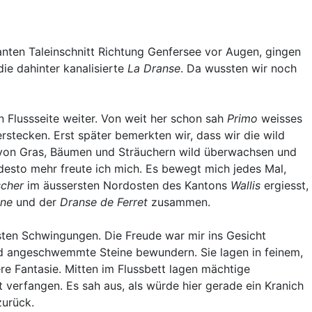
nten Taleinschnitt Richtung Genfersee vor Augen, gingen
die dahinter kanalisierte
La Dranse
. Da wussten wir noch
 Flussseite weiter. Von weit her schon sah
Primo
weisses
verstecken. Erst später bemerkten wir, dass wir die wild
t von Gras, Bäumen und Sträuchern wild überwachsen und
esto mehr freute ich mich. Es bewegt mich jedes Mal,
scher
im äussersten Nordosten des Kantons
Wallis
ergiesst,
gne
und der
Dranse de Ferret
zusammen.
insten Schwingungen. Die Freude war mir ins Gesicht
und angeschwemmte Steine bewundern. Sie lagen in feinem,
re Fantasie. Mitten im Flussbett lagen mächtige
 verfangen. Es sah aus, als würde hier gerade ein Kranich
zurück.