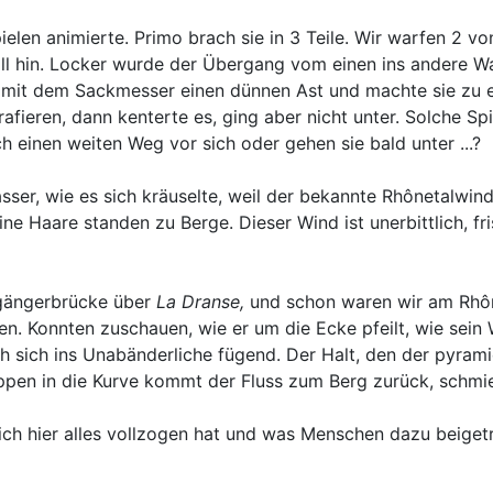
len animierte. Primo brach sie in 3 Teile. Wir warfen 2 von
oll hin. Locker wurde der Übergang vom einen ins andere Wa
 mit dem Sackmesser einen dünnen Ast und machte sie zu ei
fieren, dann kenterte es, ging aber nicht unter. Solche Spi
 einen weiten Weg vor sich oder gehen sie bald unter ...?
asser, wie es sich kräuselte, weil der bekannte Rhônetalw
ne Haare standen zu Berge. Dieser Wind ist unerbittlich, fri
sgängerbrücke über
La Dranse,
und schon waren wir am Rhô
gen. Konnten zuschauen, wie er um die Ecke pfeilt, wie sein
 sich ins Unabänderliche fügend. Der Halt, den der pyramid
en in die Kurve kommt der Fluss zum Berg zurück, schmiegt 
s sich hier alles vollzogen hat und was Menschen dazu beig