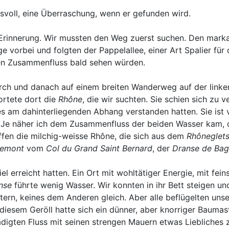
nisvoll, eine Überraschung, wenn er gefunden wird.
Erinnerung. Wir mussten den Weg zuerst suchen. Den marka
 vorbei und folgten der Pappelallee, einer Art Spalier für 
den Zusammenfluss bald sehen würden.
ch und danach auf einem breiten Wanderweg auf der linken
ortete dort die
Rhône
, die wir suchten. Sie schien sich zu 
es am dahinterliegenden Abhang verstanden hatten. Sie is
 Je näher ich dem Zusammenfluss der beiden Wasser kam, d
effen die milchig-weisse Rhône, die sich aus dem
Rhôneglet
remont
vom
Col du Grand Saint Bernard
, der
Dranse de Ba
el erreicht hatten. Ein Ort mit wohltätiger Energie, mit fe
nse
führte wenig Wasser. Wir konnten in ihr Bett steigen 
ern, keines dem Anderen gleich. Aber alle beflügelten unse
diesem Geröll hatte sich ein dünner, aber knorriger Baumast
digten Fluss mit seinen strengen Mauern etwas Liebliches 