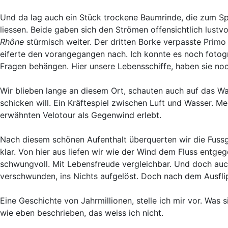
Und da lag auch ein Stück trockene Baumrinde, die zum Spie
liessen. Beide gaben sich den Strömen offensichtlich lustv
Rhône
stürmisch weiter. Der dritten Borke verpasste Primo
eiferte den vorangegangen nach. Ich konnte es noch fotogra
Fragen behängen. Hier unsere Lebensschiffe, haben sie noch
Wir blieben lange an diesem Ort, schauten auch auf das W
schicken will. Ein Kräftespiel zwischen Luft und Wasser. Mei
erwähnten Velotour als Gegenwind erlebt.
Nach diesem schönen Aufenthalt überquerten wir die Fus
klar. Von hier aus liefen wir wie der Wind dem Fluss entge
schwungvoll. Mit Lebensfreude vergleichbar. Und doch auch
verschwunden, ins Nichts aufgelöst. Doch nach dem Ausflipp
Eine Geschichte von Jahrmillionen, stelle ich mir vor. Wa
wie eben beschrieben, das weiss ich nicht.