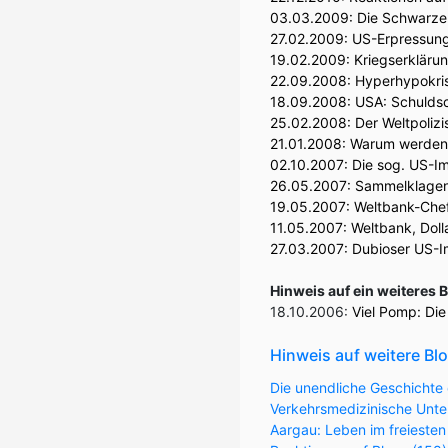
03.03.2009:
Die Schwarzen
27.02.2009:
US-Erpressunge
19.02.2009:
Kriegserkläru
22.09.2008:
Hyperhypokrise
18.09.2008:
USA: Schulds
25.02.2008:
Der Weltpolizi
21.01.2008:
Warum werden d
02.10.2007:
Die sog. US-Im
26.05.2007:
Sammelklagen:
19.05.2007:
Weltbank-Chef
11.05.2007:
Weltbank, Doll
27.03.2007:
Dubioser US-I
Hinweis auf ein weiteres 
18.10.2006:
Viel Pomp: Di
Hinweis auf weitere Bl
Die unendliche Geschichte 
Verkehrsmedizinische Unter
Aargau: Leben im freiesten