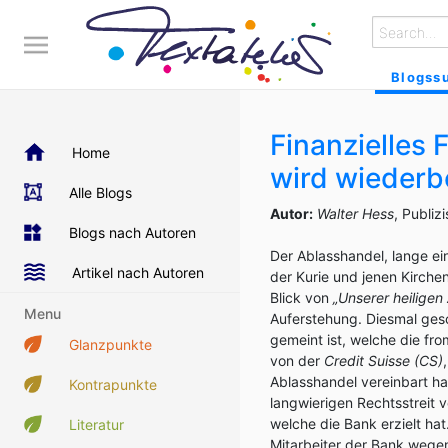
Blogss
Finanzielles 
Home
wird wiederb
Alle Blogs
Autor:
Walter Hess
, Publiz
Blogs nach Autoren
Der Ablasshandel, lange ei
Artikel nach Autoren
der Kurie und jenen Kirche
Blick von
„Unserer heiligen
Menu
Auferstehung. Diesmal ges
gemeint ist, welche die fr
Glanzpunkte
von der
Credit Suisse (CS)
Ablasshandel vereinbart ha
Kontrapunkte
langwierigen Rechtsstreit
welche die Bank erzielt hat
Literatur
Mitarbeiter der Bank wegen 