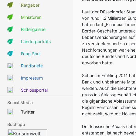
Ratgeber
Laut der Düsseldorfer Sta
Miniaturen
von rund 1,2 Milliarden Eur
hatten laut „Financial Ti
Bildergalerie
Border-Geschäfte untersuch
Lebensversicherungen auf 
Länderporträts
zu verstecken und so eine
Nachforschungen war eine
Feng Shui
deutsche Bundesland Nord
erworben hatte.
Rundbriefe
Schon im Frühling 2011 ha
Impressum
Bank und unbekannte Mitarb
werden. Auch die Liechtens
Schlossportal
gross ins Ablassgeschäft e
die gigantische Ablasssum
Social Media
Regeln verstossen, ohne sic
Twitter
nicht zahlt, wird mit Höllen
Buchtipp
Der klassische
Ablass
(late
entstanden, ist nach bewäh