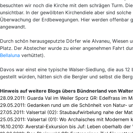
besuchten wir noch die Kirche mit dem schrägen Turm. Die R
unsichtbar. In der gewölbten Kirchendiele aber sind solch
Überwachung der Erdbewegungen. Hier werden offenbar ge
angewandt.
Durch schön herausgeputzte Dörfer wie Alvaneu, Wiesen un
Platz. Der Abstecher wurde zu einer angenehmen Fahrt dur
Bellaluna
verhüttet).
Davos war einst eine typische Walser-Siedlung, die aus 12 
gestellt würden, hätten sich die Bergler und selbst die Be
Hinweis auf weitere Blogs übers Bündnerland von Walte
28.09.2011:
Guarda Val im Weiler Sporz GR: Edelfrass im M
29.05.2011:
Gedanken rund um die Schönheit von Natur- u
27.05.2011:
Valsertal (02): Staubaufwirbelung nahe der Ma
25.05.2011:
Valsertal (01): Wo Archaisches mit Modernem k
16.10.2010:
Averstal-Exkursion bis Juf: Leben oberhalb de