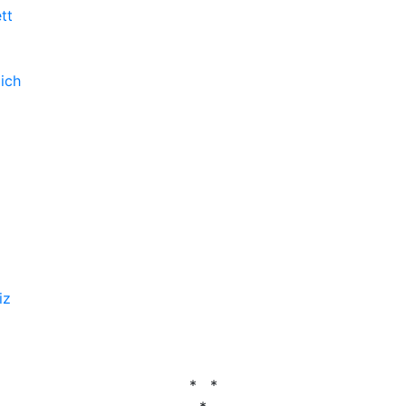
tt
ich
iz
* *