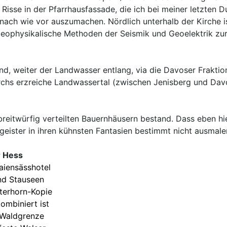
isse in der Pfarrhausfassade, die ich bei meiner letzten Du
e nach wie vor auszumachen. Nördlich unterhalb der Kirche 
ophysikalische Methoden der Seismik und Geoelektrik zu
d, weiter der Landwasser entlang, via die Davoser Fraktio
chs erzreiche Landwassertal (zwischen Jenisberg und Davo
breitwürfig verteilten Bauernhäusern bestand. Dass eben hi
rggeister in ihren kühnsten Fantasien bestimmt nicht ausmal
r Hess
aiensässhotel
nd Stauseen
tterhorn-Kopie
ombiniert ist
r Waldgrenze