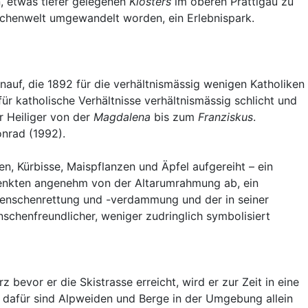
, etwas tiefer gelegenen
Klosters
im oberen Prättigau zu
rchenwelt umgewandelt worden, ein Erlebnispark.
nauf, die 1892 für die verhältnismässig wenigen Katholiken
ür katholische Verhältnisse verhältnismässig schlicht und
r Heiliger von der
Magdalena
bis zum
Franziskus
.
nrad (1992).
n, Kürbisse, Maispflanzen und Äpfel aufgereiht – ein
 lenkten angenehm von der Altarumrahmung ab, ein
e Menschenrettung und -verdammung und der in seiner
schenfreundlicher, weniger zudringlich symbolisiert
bevor er die Skistrasse erreicht, wird er zur Zeit in eine
 dafür sind Alpweiden und Berge in der Umgebung allein