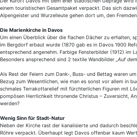
Der Kurort Davos mit dem eher städtischen Gepräge wird i
einem touristischen Gesamtpaket verpackt. Das sich dazwi
Alpengeister und Wurzelleute gehen dort um, den Fremden
Die Marienkirche in Davos
Um einen Überblick über die flachen Dächer zu erhalten, s
im Bergdorf erbaut wurde (1870 gab es in Davos 1900 Reform
entsprechend angenehm. Farbige Fensterbilder (1912) im L
Besonders ansprechend sind 2 textile Wandbilder
„Auf de
Als Rest der Feiern zum Dank-, Buss- und Bettag waren um d
Bezug zum Wesentlichen, wie man es sonst vor allem in bu
schmales Terrakottarelief mit fürchterlichen Figuren mit L
pompösen Herrlichkeit thronende Christus – Zuversicht, Ang
werden?
Wenig Sinn für Stadt-Natur
Neben der Kirche rast der kanalisierte und dadurch beschle
Röhre verpackt. Überhaupt legt Davos offenbar kaum Wert 