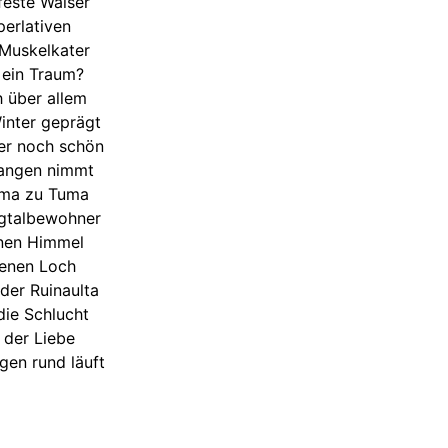
feste Walser
erlativen
 Muskelkater
r ein Traum?
h über allem
inter geprägt
er noch schön
fangen nimmt
Tuma zu Tuma
rgtalbewohner
ernen Himmel
renen Loch
der Ruinaulta
die Schlucht
 der Liebe
gen rund läuft