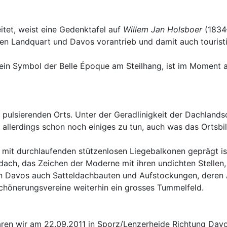
itet, weist eine Gedenktafel auf
Willem Jan Holsboer
(1834
en Landquart und Davos vorantrieb und damit auch tourist
 ein Symbol der Belle Époque am Steilhang, ist im Moment
pulsierenden Orts. Unter der Geradlinigkeit der Dachlandsc
 allerdings schon noch einiges zu tun, auch was das Ortsbi
mit durchlaufenden stützenlosen Liegebalkonen geprägt is
chdach, das Zeichen der Moderne mit ihren undichten Stell
n Davos auch Satteldachbauten und Aufstockungen, deren A
chönerungsvereine weiterhin ein grosses Tummelfeld.
aren wir am 22.09.2011 in Sporz/Lenzerheide Richtung Davo