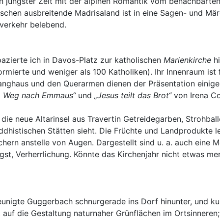
n jüngster Zeit mit der alpinen Romantik vom benachbarten
schen ausbreitende Madrisaland ist in eine Sagen- und Mä
verkehr belebend.
pazierte ich in Davos-Platz zur katholischen
Marienkirche
hi
ierte und weniger als 100 Katholiken). Ihr Innenraum ist f
anghaus und den Querarmen dienen der Präsentation einige
m Weg nach Emmaus“
und
„Jesus teilt das Brot“
von Irena Co
ie neue Altarinsel aus Travertin Getreidegarben, Strohballe
ddhistischen Stätten sieht. Die Früchte und Landprodukte
öchern anstelle von Augen. Dargestellt sind u. a. auch ein
st, Verherrlichung. Könnte das Kirchenjahr nicht etwas men
unigte Guggerbach schnurgerade ins Dorf hinunter, und kurz 
auf die Gestaltung naturnaher Grünflächen im Ortsinneren;