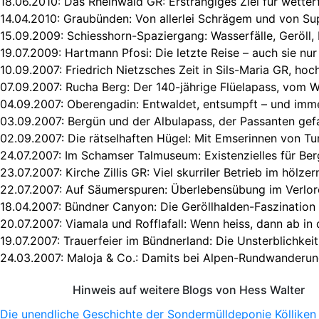
18.06.2010:
Das Rheinwald GR: Erstrangiges Ziel für wetter
14.04.2010:
Graubünden: Von allerlei Schrägem und von Sup
15.09.2009:
Schiesshorn-Spaziergang: Wasserfälle, Geröll,
19.07.2009:
Hartmann Pfosi: Die letzte Reise – auch sie nu
10.09.2007:
Friedrich Nietzsches Zeit in Sils-Maria GR, hoc
07.09.2007:
Rucha Berg: Der 140-jährige Flüelapass, vom W
04.09.2007:
Oberengadin: Entwaldet, entsumpft – und imm
03.09.2007:
Bergün und der Albulapass, der Passanten ge
02.09.2007:
Die rätselhaften Hügel: Mit Emserinnen von 
24.07.2007:
Im Schamser Talmuseum: Existenzielles für Be
23.07.2007:
Kirche Zillis GR: Viel skurriler Betrieb im hölz
22.07.2007:
Auf Säumerspuren: Überlebensübung im Verlo
18.04.2007:
Bündner Canyon: Die Geröllhalden-Faszination 
20.07.2007:
Viamala und Rofflafall: Wenn heiss, dann ab in 
19.07.2007:
Trauerfeier im Bündnerland: Die Unsterblichkeit
24.03.2007:
Maloja & Co.: Damits bei Alpen-Rundwanderun
Hinweis auf weitere Blogs von Hess Walter
Die unendliche Geschichte der Sondermülldeponie Kölliken