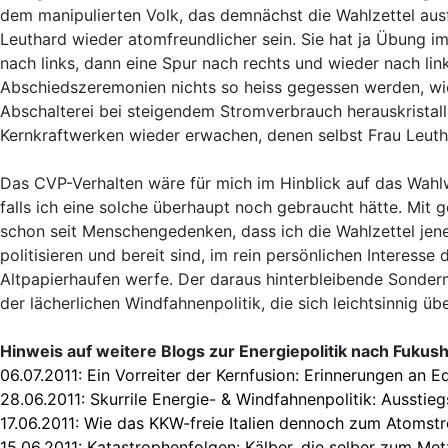
dem manipulierten Volk, das demnächst die Wahlzettel ausf
Leuthard wieder atomfreundlicher sein. Sie hat ja Übung i
nach links, dann eine Spur nach rechts und wieder nach li
Abschiedszeremonien nichts so heiss gegessen werden, wie
Abschalterei bei steigendem Stromverbrauch herauskristall
Kernkraftwerken wieder erwachen, denen selbst Frau Leuth
Das CVP-Verhalten wäre für mich im Hinblick auf das Wah
falls ich eine solche überhaupt noch gebraucht hätte. Mit g
schon seit Menschengedenken, dass ich die Wahlzettel jener
politisieren und bereit sind, im rein persönlichen Interes
Altpapierhaufen werfe. Der daraus hinterbleibende Sondermü
der lächerlichen Windfahnenpolitik, die sich leichtsinnig 
Hinweis auf weitere Blogs zur Energiepolitik nach Fukus
06.07.2011:
Ein Vorreiter der Kernfusion: Erinnerungen an E
28.06.2011:
Skurrile Energie- & Windfahnenpolitik: Ausst
17.06.2011:
Wie das KKW-freie Italien dennoch zum Atoms
15.06.2011:
Katastrophenfolgen: Kälber, die selber zum Me