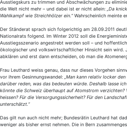
Ausstiegskurs zu trimmen und Abschwächungen zu eliminie
die Welt nicht mehr – und dabei ist er nicht allein:
„Da knic
Wahlkampf wie Streichhölzer ein.“
Wahrscheinlich meinte er
Der Ständerat sprach sich folgerichtig am 28.09.2011 deut
Nationalrats folgend. Im Winter 2012 soll die Energiemini
Ausstiegsszenario angestrebt werden soll – und hoffentlic
ökologischer und volkswirtschaftlicher Hinsicht sein wird
abklären und erst dann entscheiden, ob man die Atomenergi
Frau Leuthard weiss genau, dass nur dieses Vorgehen sinn
vor ihrem Gesinnungswandel:
„Man kann relativ locker den 
darüber reden, was das bedeuten würde. Deshalb lasse ich 
könnte die Schweiz überhaupt auf Atomstrom verzichten? W
heissen? Für die Versorgungssicherheit? Für den Landschaf
unterschätzt.“
Das gilt nun auch nicht mehr; Bundesrätin Leuthard hat da
weniger als bisher ernst nehmen. Die in Bern zusammengesti