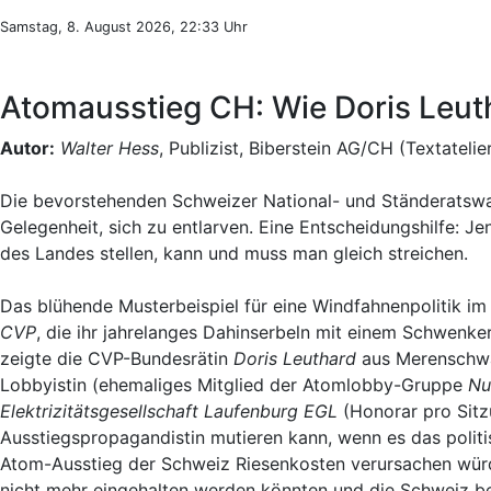
Samstag, 8. August 2026, 22:33 Uhr
Atomausstieg CH: Wie Doris Leut
Autor:
Walter Hess
, Publizist, Biberstein AG/CH (Textatelie
Die bevorstehenden Schweizer National- und Ständeratswa
Gelegenheit, sich zu entlarven. Eine Entscheidungshilfe: Jen
des Landes stellen, kann und muss man gleich streichen.
Das blühende Musterbeispiel für eine Windfahnenpolitik im 
CVP
, die ihr jahrelanges Dahinserbeln mit einem Schwenk
zeigte die CVP-Bundesrätin
Doris Leuthard
aus Merenschwa
Lobbyistin (ehemaliges Mitglied der Atomlobby-Gruppe
Nu
Elektrizitätsgesellschaft Laufenburg EGL
(Honorar pro Sitz
Ausstiegspropagandistin mutieren kann, wenn es das politi
Atom-Ausstieg der Schweiz Riesenkosten verursachen würde
nicht mehr eingehalten werden könnten und die Schweiz be