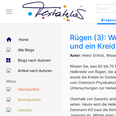
Blogss
Rügen (3): W
Home
und ein Krei
Alle Blogs
Autor:
Heinz Scholz
, Wiss
Blogs nach Autoren
Wissen Sie, was 60 bis 70 Mi
Artikel nach Autoren
Heilkreide
von Rügen, die a
wurde die Kreide im Ostsee
Menu
vom Chemisch-Physikalischen
Untersuchungen zur Heilwi
Glanzpunkte
Oberhalb von Sassnitz sin
Kontrapunkte
sehen. Heute wird die Hei
Dammann KG
baut die Roh
Literatur
Jasmund ab. Mittels eines 