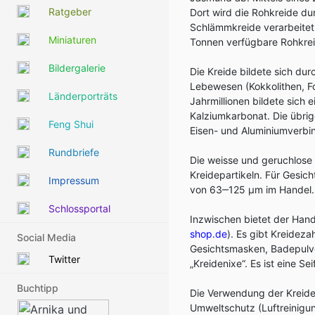
Ratgeber
Dort wird die Rohkreide d
Schlämmkreide verarbeitet
Miniaturen
Tonnen verfügbare Rohkrei
Bildergalerie
Die Kreide bildete sich du
Lebewesen (Kokkolithen, F
Länderporträts
Jahrmillionen bildete sich
Kalziumkarbonat. Die übrig
Feng Shui
Eisen- und Aluminiumverbin
Rundbriefe
Die weisse und geruchlose
Kreidepartikeln. Für Gesich
Impressum
von 63‒125 μm im Handel.
Schlossportal
Inzwischen bietet der Hand
shop.de
). Es gibt Kreidez
Social Media
Gesichtsmasken, Badepulver
Twitter
„Kreidenixe“. Es ist eine Se
Buchtipp
Die Verwendung der Kreide i
Umweltschutz (Luftreinigu