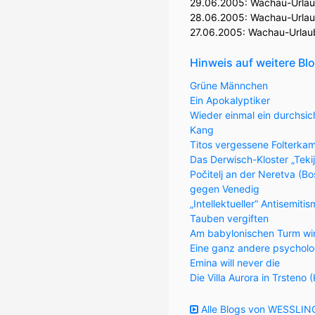
29.06.2005:
Wachau-Urlaub
28.06.2005:
Wachau-Urlaub 
27.06.2005:
Wachau-Urlaub
Hinweis auf weitere Bl
Grüne Männchen
Ein Apokalyptiker
Wieder einmal ein durchsic
Kang
Titos vergessene Folterka
Das Derwisch-Kloster „Teki
Počitelj an der Neretva (
gegen Venedig
„Intellektueller“ Antisemiti
Tauben vergiften
Am babylonischen Turm wi
Eine ganz andere psycholo
Emina will never die
Die Villa Aurora in Trsteno 
Alle Blogs von WESSLING