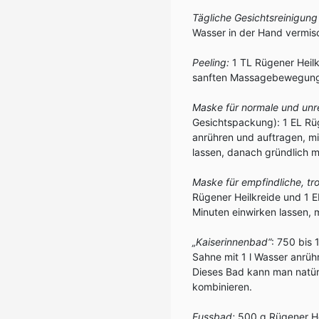
Tägliche Gesichtsreinigun
Wasser in der Hand vermis
Peeling:
1 TL Rügener Heilk
sanften Massagebewegunge
Maske für normale und unr
Gesichtspackung): 1 EL Rüg
anrühren und auftragen, m
lassen, danach gründlich 
Maske für empfindliche, t
Rügener Heilkreide und 1 E
Minuten einwirken lassen,
„Kaiserinnenbad“
: 750 bis 
Sahne mit 1 l Wasser anrü
Dieses Bad kann man natürl
kombinieren.
Fussbad:
500 g Rügener Hei