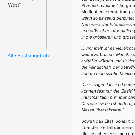
Pharma-Industrie.“
Aufgrun
Medienberichterstattung 
wenn so einseitig berichtet
Netzwerk der Interessenver
unerwünschte Information 
in die grösseren und gross
‚Dummheit’ ist es vielleicht
weiterverbreiten. Manche di
Alle Buchangebote
auffällig würden und riski
die Feindschaft der betre
nannte man solche Menschen
Die einzigen kleinen Lücke
können fast nur die ‚Basis’
hauptsächlich nur über das 
Das wird sich erst ändern,
Masse überschreitet.“
Soweit das Zitat.
Johann G
über den Zerfall der mensc
die Ursachen erkennen und