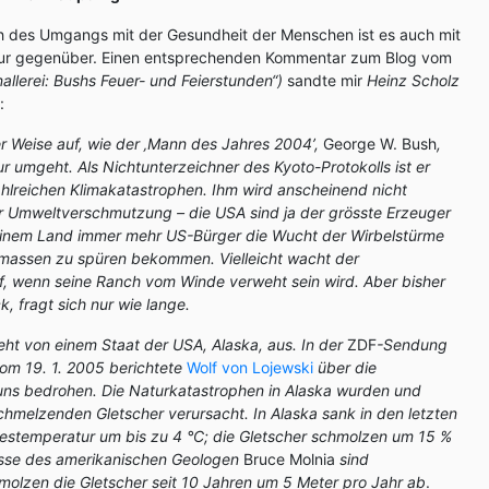
ich des Umgangs mit der Gesundheit der Menschen ist es auch mit
tur gegenüber. Einen entsprechenden Kommentar zum Blog vom
llerei: Bushs Feuer- und Feierstunden“)
sandte mir
Heinz Scholz
:
er Weise auf, wie der ‚Mann des Jahres 2004’,
George W. Bush
,
 umgeht. Als Nichtunterzeichner des Kyoto-Protokolls ist er
zahlreichen Klimakatastrophen. Ihm wird anscheinend nicht
er Umweltverschmutzung – die USA sind ja der grösste Erzeuger
einem Land immer mehr US-Bürger die Wucht der Wirbelstürme
massen zu spüren bekommen. Vielleicht wacht der
, wenn seine Ranch vom Winde verweht sein wird. Aber bisher
k, fragt sich nur wie lange.
ht von einem Staat der USA, Alaska, aus. In der
ZDF
-Sendung
om 19. 1. 2005 berichtete
Wolf von Lojewski
über die
 uns bedrohen. Die Naturkatastrophen in Alaska wurden und
hmelzenden Gletscher verursacht. In Alaska sank in den letzten
restemperatur um bis zu 4 °C; die Gletscher schmolzen um 15 %
isse des amerikanischen Geologen
Bruce Molnia
sind
olzen die Gletscher seit 10 Jahren um 5 Meter pro Jahr ab
.