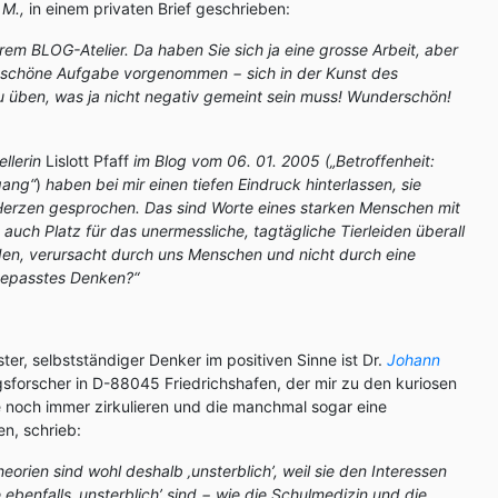
 M.,
in einem privaten Brief geschrieben:
hrem BLOG-Atelier. Da haben Sie sich ja eine grosse Arbeit, aber
hr schöne Aufgabe vorgenommen − sich in der Kunst des
üben, was ja nicht negativ gemeint sein muss! Wunderschön!
ellerin
Lislott Pfaff
im Blog vom 06. 01. 2005 („Betroffenheit:
ang“
)
haben bei mir einen tiefen Eindruck hinterlassen, sie
Herzen gesprochen. Das sind Worte eines starken Menschen mit
auch Platz für das unermessliche, tagtägliche Tierleiden überall
eiden, verursacht durch uns Menschen und nicht durch eine
gepasstes Denken?“
er, selbstständiger Denker im positiven Sinne ist
Dr.
Johann
gsforscher in D-88045 Friedrichshafen, der mir zu den kuriosen
e noch immer zirkulieren und die manchmal sogar eine
n, schrieb:
heorien sind wohl deshalb ‚unsterblich’, weil sie den Interessen
ebenfalls ‚unsterblich’ sind − wie die Schulmedizin und die