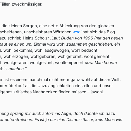
 Fällen zweckmässiger.
 die kleinen Sorgen, eine nette Ablenkung von den globalen
escheidenen, unscheinbaren Wörtchen
wohl
hat sich das Blog
azu schrieb Heinz Scholz
: „Laut Duden von 1996 (mit den neuen
 haut es einen um. Einmal wird
wohl
zusammen geschrieben, ein
e:
wohl bekomms, wohl ausgewogen, wohl bedacht,
n, wohlerzogen, wohlgeboren, wohlgeformt, wohl gemeint,
t, wohlgeraten, wohlgesinnt, wohltemperiert
usw. Man könnte
ohls’
machen.“
onen ist es einem manchmal nicht mehr ganz wohl auf dieser Welt.
er übel auf all die Unzulänglichkeiten einstellen und unser
igenes kritisches Nachdenken finden müssen – jawohl.
inung sprang mir auch sofort ins Auge, doch dachte ich dazu
eit unterstreichen. Es ist ja nur eine Distanz-Rasur, kein Moos wie