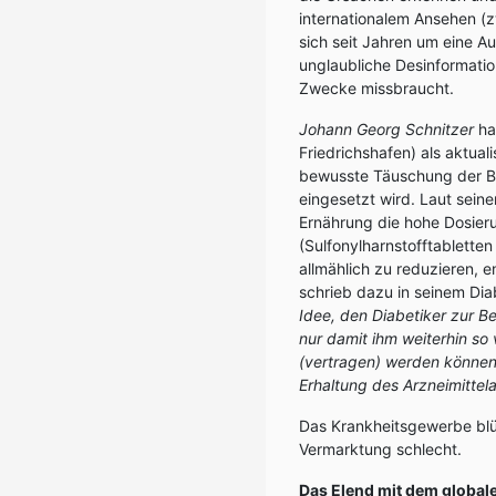
internationalem Ansehen (z
sich seit Jahren um eine A
unglaubliche Desinformation 
Zwecke missbraucht.
Johann Georg Schnitzer
ha
Friedrichshafen) als aktual
bewusste Täuschung der Be
eingesetzt wird. Laut seine
Ernährung die hohe Dosie
(Sulfonylharnstofftablette
allmählich zu reduzieren,
schrieb dazu in seinem Di
Idee, den Diabetiker zur B
nur damit ihm weiterhin so v
(vertragen) werden können 
Erhaltung des Arzneimittel
Das Krankheitsgewerbe blüh
Vermarktung schlecht.
Das Elend mit dem global