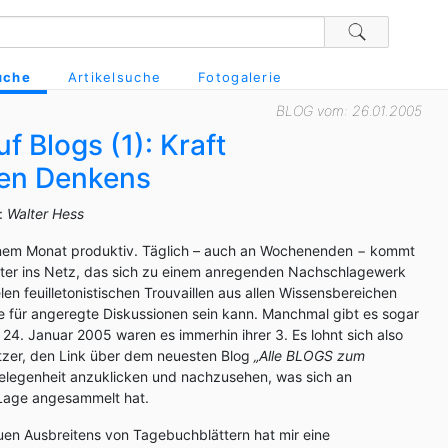
uche
Artikelsuche
Fotogalerie
BLOG vom: 26.01.2005
f Blogs (1): Kraft
en Denkens
t:
Walter Hess
einem Monat produktiv. Täglich – auch an Wochenenden − kommt
ter ins Netz, das sich zu einem anregenden Nachschlagewerk
elen feuilletonistischen Trouvaillen aus allen Wissensbereichen
e für angeregte Diskussionen sein kann. Manchmal gibt es sogar
24. Januar 2005 waren es immerhin ihrer 3. Es lohnt sich also
tzer, den Link über dem neuesten Blog
„Alle BLOGS zum
elegenheit anzuklicken und nachzusehen, was sich an
Lage angesammelt hat.
uen Ausbreitens von Tagebuchblättern hat mir eine