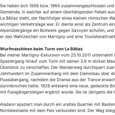
Sie haben sich 1956 bzw. 1964 zusammengeschlossen und
Gemeinde, in welcher auf einem überhängenden Felsen aus
La Bâtiaz steht, der Nachfolger eines kleinen römischen Wac
wichtigen Verkehrslage war. Er diente einst als Zentrum ei
Alpenübergänge ein Bollwerk gegen Savoyen schufen, und
er das Wahrzeichen von Martigny und eine Touristenattrakt
Wurfmaschinen beim Turm von La Bâtiaz
Bei meiner Martigny-Exkursion vom 25.10.2011 unternahm ic
Spaziergang hinauf zum Turm mit seinen 3,9 m dicken Maue
Überblick zu verschaffen. Der Wanderweg durchquert zuer
Jahrhundert im Zusammenhang mit dem Dammbau über die
Flussübergang, nachdem die Dranse aus der Trance erwa
durchbrochen hatte. 1829 entstand eine neue, gedeckte Br
mit Fussgängersteigen ergänzt wurde. Sie ist übrigens die
Alsdann spaziert man durch ein uraltes Quartier mit Bauten 
Nordwestseite mit dem Fels verbunden sind. Der Weg steigt