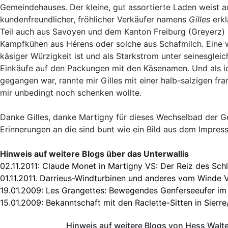
Gemeindehauses. Der kleine, gut assortierte Laden weist au
kundenfreundlicher, fröhlicher Verkäufer namens
Gilles
erkl
Teil auch aus Savoyen und dem Kanton Freiburg (Greyerz)
Kampfkühen aus Hérens oder solche aus Schafmilch. Eine 
käsiger Würzigkeit ist und als Starkstrom unter seinesgle
Einkäufe auf den Packungen mit den Käsenamen. Und als i
gegangen war, rannte mir Gilles mit einer halb-salzigen fr
mir unbedingt noch schenken wollte.
Danke Gilles, danke Martigny für dieses Wechselbad der Ge
Erinnerungen an die sind bunt wie ein Bild aus dem Impres
Hinweis auf weitere Blogs über das Unterwallis
02.11.2011:
Claude Monet in Martigny VS: Der Reiz des Schl
01.11.2011.
Darrieus-Windturbinen und anderes vom Winde 
19.01.2009:
Les Grangettes: Bewegendes Genferseeufer im
15.01.2009:
Bekanntschaft mit den Raclette-Sitten in Sierre
Hinweis auf weitere Blogs von Hess Walt