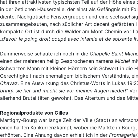
hat ihren attraktivsten typischsten Teil auf der Höhe eine
in der östlichen Häuserzeile, der einst als Gefängnis mit 
diente. Nachgotische Fenstergruppen und eine sechsachsi
zusammengebauten, nach südlicher Art dezent gefärbten Hä
kompakte Ort ist durch die Wälder am Mont Chemin vor Lawi
„d’avoir le poing droit coupé avec infamie et de soixante li
Dummerweise schaute ich noch in die
Chapelle Saint Miche
einen der mehreren heilig Gesprochenen namens
Michel
mi
Schwarzen Mann mit kleinen Hörnern sein Schwert in die 
Gerechtigkeit nach ehemaligem biblischem Verständnis, ei
Chavaz
. Eine Auswirkung des Christus-Worts in Lukas 19:27
bringt sie her und macht sie vor meinen Augen nieder!“
Vor
allerhand Brutalitäten gewohnt. Das Altertum und das Mitt
Regionalprodukte von Gilles
Martigny-Bourg war lange Zeit der Ville (Stadt) an wirtsch
einen harten Konkurrenzkampf, wobei die Märkte in Bourg, 
erhöhten. Eine Ahnung davon erhielt ich in der
Fromagerie/