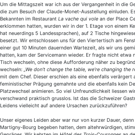
Um die Mittagszeit war ich aus der Vergangenheit in die 
die zum Besuch der Claude-Monet-Ausstellung einluden. E
Bekannten im Restaurant
La vache qui vole
an der
Place Ce
erklommen hatten, wurden wir in der 1. Etage von einem Kel
hat neuerdings 5 Landessprachen), auf 2 Tische hingewie
besetzt. Wir entschlossen uns für den Viertertisch am Fens
einer gut 10 Minuten dauernden Wartezeit, als wir uns gemü
hatten, kam der Servicemann wieder. Er fragte nicht etwa
Tisch wechseln, ohne diese Aufforderung näher zu begründen
wechseln:
„We don’t change the table, we’re changing the r
mit dem Chef. Dieser erschien als eine ebenfalls verärge
feministischer Prägung gemahnte und die ebenfalls kein De
Platzwechsel animieren. So viel Unfreundlichkeit liessen wi
verschwand praktisch grusslos. Ist das die Schweizer Gastr
Leidens vielleicht auf andere Ursachen zurückzuführen?
Unser eigenes Leiden aber war nur von kurzer Dauer, denn 
Martigny-Bourg begeben hatten, dem altehrwürdigen, stimm
Gepräges. Wir kehrten im
Hôtel des Trois-Couronnes
an de