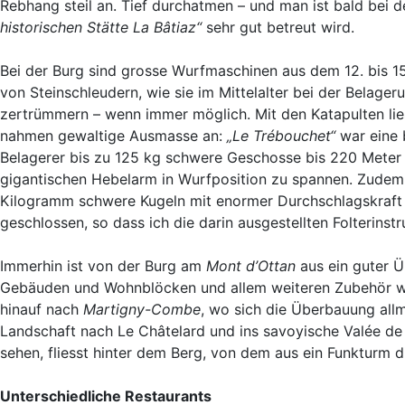
Rebhang steil an. Tief durchatmen – und man ist bald bei 
historischen Stätte La Bâtiaz“
sehr gut betreut wird.
Bei der Burg sind grosse Wurfmaschinen aus dem 12. bis 15
von Steinschleudern, wie sie im Mittelalter bei der Belag
zertrümmern – wenn immer möglich. Mit den Katapulten li
nahmen gewaltige Ausmasse an:
„Le Trébouchet“
war eine 
Belagerer bis zu 125 kg schwere Geschosse bis 220 Meter 
gigantischen Hebelarm in Wurfposition zu spannen. Zudem i
Kilogramm schwere Kugeln mit enormer Durchschlagskraft 
geschlossen, so dass ich die darin ausgestellten Folterinst
Immerhin ist von der Burg am
Mont d’Ottan
aus ein guter Ü
Gebäuden und Wohnblöcken und allem weiteren Zubehör w
hinauf nach
Martigny-Combe
, wo sich die Überbauung all
Landschaft nach Le Châtelard und ins savoyische Valée de l’
sehen, fliesst hinter dem Berg, von dem aus ein Funkturm d
Unterschiedliche Restaurants