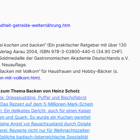
dheit-getreide-welternährung.htm
rei kochen und backen“
(Ein praktischer Ratgeber mit über 130
T-Verlag Aarau 2004, ISBN 978-3-03800-440-0 (34.90 CHF).
 Goldmedaille der Gastronomischen Akademie Deutschlands e.V.
4. Neuauflage.
Backen mit Vollkorn“
für Hausfrauen und Hobby-Bäcker (s.
n-mit-vollkorn.htm
).
s zum Thema Backen von Heinz Scholz
te: Griesspudding, Puffer und Bischofsbrot
: Das Rezept auf dem 5-Millionen-Mark-Schein
: Ein delikates Gericht, auch für einen Kaiser
hm und Quark: So wurde ein Kuchen gerettet
eine Angst vor Rauschzustand durch Opiate
rei: Rezepte nicht nur für Weihnachtszeiten
Köstliche badisch-österreichische Spezialität