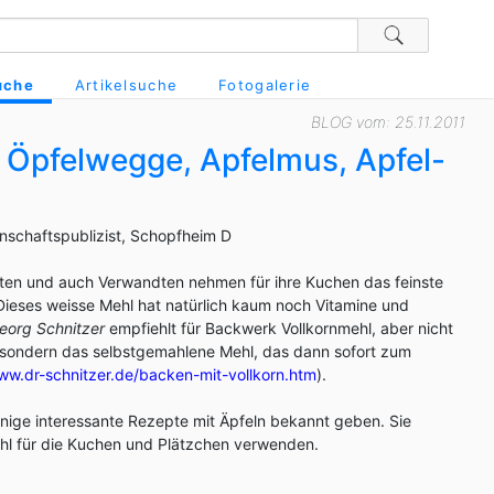
uche
Artikelsuche
Fotogalerie
BLOG vom: 25.11.2011
: Öpfelwegge, Apfelmus, Apfel-
n
enschaftspublizist, Schopfheim D
ten und auch Verwandten nehmen für ihre Kuchen das feinste
ieses weisse Mehl hat natürlich kaum noch Vitamine und
org Schnitzer
empfiehlt für Backwerk Vollkornmehl, aber nicht
, sondern das selbstgemahlene Mehl, das dann sofort zum
w.dr-schnitzer.de/backen-mit-vollkorn.htm
).
einige interessante Rezepte mit Äpfeln bekannt geben. Sie
l für die Kuchen und Plätzchen verwenden.