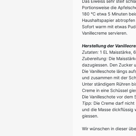
Das Eiweiss sehr steif schl
Portionsweise die Apfelsch
180 °C etwa 5 Minuten bei
Haushaltspapier abtropfen 
Sofort warm mit etwas Pud
Vanillecreme servieren.
Herstellung der Vanillecr
Zutaten:
1 EL Maisstärke, 60
Zubereitung:
Die Maisstärke
dazugiessen. Den Zucker u
Die Vanilleschote längs a
und zusammen mit der Sch
Unter ständigem Rühren bi
Creme in eine Schüssel gie
Die Vanilleschote vor dem 
Tipp:
Die Creme darf nicht 
und die Masse dickflüssig
giessen.
Wir wünschen in dieser übe