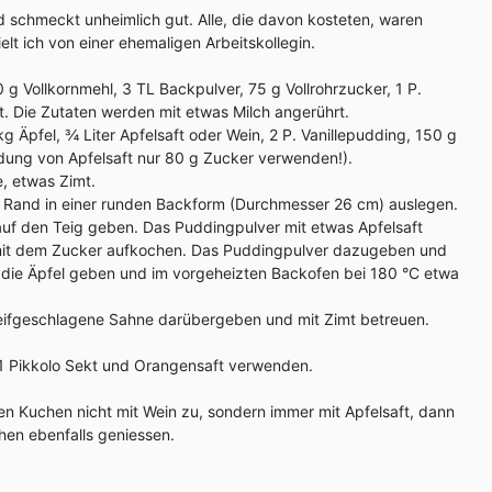
nd schmeckt unheimlich gut. Alle, die davon kosteten, waren
elt ich von einer ehemaligen Arbeitskollegin.
 g Vollkornmehl, 3 TL Backpulver, 75 g Vollrohrzucker, 1 P.
ett. Die Zutaten werden mit etwas Milch angerührt.
kg Äpfel, ¾ Liter Apfelsaft oder Wein, 2 P. Vanillepudding, 150 g
dung von Apfelsaft nur 80 g Zucker verwenden!).
, etwas Zimt.
 Rand in einer runden Backform (Durchmesser 26 cm) auslegen.
auf den Teig geben. Das Puddingpulver mit etwas Apfelsaft
 mit dem Zucker aufkochen. Das Puddingpulver dazugeben und
die Äpfel geben und im vorgeheizten Backofen bei 180 °C etwa
ifgeschlagene Sahne darübergeben und mit Zimt betreuen.
 1 Pikkolo Sekt und Orangensaft verwenden.
en Kuchen nicht mit Wein zu, sondern immer mit Apfelsaft, dann
hen ebenfalls geniessen.