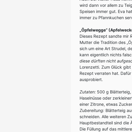
wird dann vor allem zu Te
Speisen immer gut. Eva hat 
immer zu Pfannkuchen servi
„Öpfelwegge“ (Apfelweck
Dieses Rezept sandte mir
R
Mutter die Tradition des „
sich um eine Art Strudel, 
kann eigentlich nichts fal
diese dürften nicht aufges
Lorenzetti. Zum Glück gibt 
Rezept verraten hat. Dafür
ausprobiert.
Zutaten:
500 g Blätterteig,
Haselnüsse oder zerkleiner
einer Zitrone, etwas Zucker
Zubereitung:
Blätterteig au
schneiden. Alle weiteren Z
Hauptbestandteil sind die Ä
Die Füllung auf das mittler