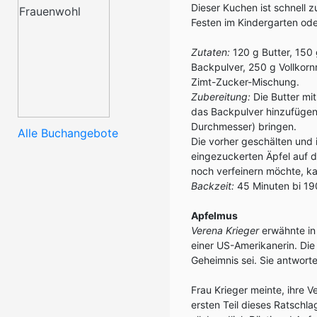
Dieser Kuchen ist schnell 
Festen im Kindergarten oder
Zutaten:
120 g Butter, 150 
Backpulver, 250 g Vollkorn
Zimt-Zucker-Mischung.
Zubereitung:
Die Butter mi
das Backpulver hinzufügen
Durchmesser) bringen.
Alle Buchangebote
Die vorher geschälten und i
eingezuckerten Äpfel auf 
noch verfeinern möchte, k
Backzeit:
45 Minuten bi 19
Apfelmus
Verena Krieger
erwähnte in
einer US-Amerikanerin. Die
Geheimnis sei. Sie antwort
Frau Krieger meinte, ihre V
ersten Teil dieses Ratschla