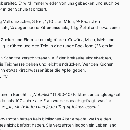
zubereitet. Er wird immer wieder von uns gebacken und auch bei
 in der Schule fabriziert.
g Vollrohrzucker, 3 Eier, 1/10 Liter Milch, ½ Päckchen
mehl, ¼ abgeriebene Zitronenschale, 1 kg Äpfel und etwas einer
t Zucker und Eiern schaumig rühren. Gewürz, Milch, Mehl und
, gut rühren und den Teig in eine runde Backform (26 cm im
n Schnitze zerschnittenen, auf der Breitseite eingekerbten,
die Teigmasse geben und leicht eindrücken. Wer den Kuchen
ann etwas Kirschwasser über die Äpfel geben.
0 °C.
 einem Bericht in
„Natürlich“
(1990-10) Fakten zur Langlebigkeit
 damals 107 Jahre alte Frau wurde danach gefragt, was ihr
ete:
„Ja, nie heiraten und jeden Tag Apfelmus essen.“
erwandten hätten kein biblisches Alter erreicht, weil sie den
ges nicht befolgt haben. Sie verzehrten jedoch ein Leben lang