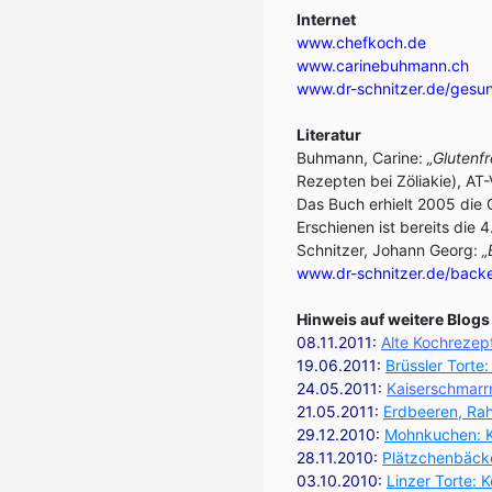
Internet
www.chefkoch.de
www.carinebuhmann.ch
www.dr-schnitzer.de/gesun
Literatur
Buhmann, Carine:
„Glutenf
Rezepten bei Zöliakie), A
Das Buch erhielt 2005 die
Erschienen ist bereits die 
Schnitzer, Johann Georg:
„
www.dr-schnitzer.de/backe
Hinweis auf weitere Blog
08.11.2011:
Alte Kochrezep
19.06.2011:
Brüssler Torte
24.05.2011:
Kaiserschmarrn
21.05.2011:
Erdbeeren, Ra
29.12.2010:
Mohnkuchen: K
28.11.2010:
Plätzchenbäcke
03.10.2010:
Linzer Torte: 