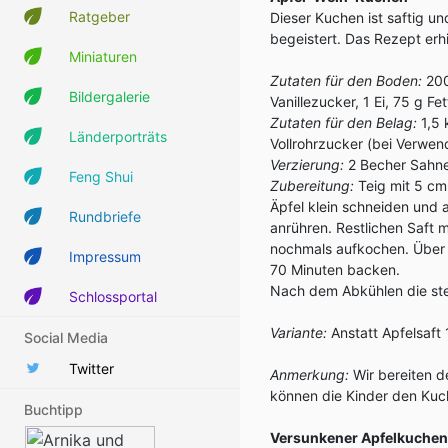
Ratgeber
Dieser Kuchen ist saftig u
begeistert. Das Rezept erhi
Miniaturen
Zutaten für den Boden:
200
Bildergalerie
Vanillezucker, 1 Ei, 75 g F
Zutaten für den Belag:
1,5 
Länderporträts
Vollrohrzucker (bei Verwen
Verzierung:
2 Becher Sahne
Feng Shui
Zubereitung:
Teig mit 5 cm
Äpfel klein schneiden und 
Rundbriefe
anrühren. Restlichen Saft
nochmals aufkochen. Über 
Impressum
70 Minuten backen.
Nach dem Abkühlen die ste
Schlossportal
Variante:
Anstatt Apfelsaft
Social Media
Twitter
Anmerkung:
Wir bereiten d
können die Kinder den Kuc
Buchtipp
Versunkener Apfelkuchen