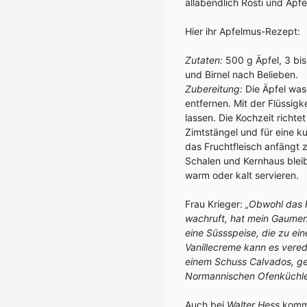
allabendlich Rösti und Apf
Hier ihr Apfelmus-Rezept:
Zutaten:
500 g Äpfel, 3 bis
und Birnel nach Belieben.
Zubereitung:
Die Äpfel was
entfernen. Mit der Flüssig
lassen. Die Kochzeit richte
Zimtstängel und für eine k
das Fruchtfleisch anfängt 
Schalen und Kernhaus ble
warm oder kalt servieren.
Frau Krieger:
„Obwohl das 
wachruft, hat mein Gaumen 
eine Süssspeise, die zu ei
Vanillecreme kann es vered
einem Schuss Calvados, geh
Normannischen Ofenküchle
Auch bei
Walter Hess
komm