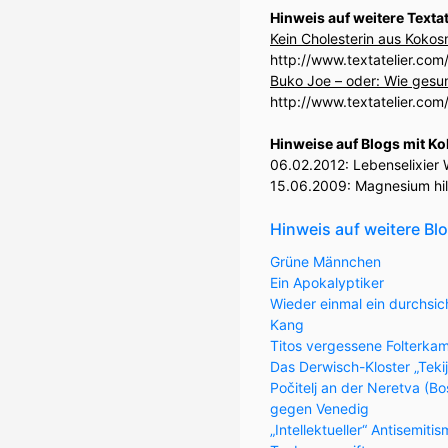
Hinweis auf weitere Texta
Kein Cholesterin aus Koko
http://www.textatelier.c
Buko Joe – oder: Wie gesu
http://www.textatelier.c
Hinweise auf Blogs mit 
06.02.2012:
Lebenselixier 
15.06.2009:
Magnesium hi
Hinweis auf weitere Bl
Grüne Männchen
Ein Apokalyptiker
Wieder einmal ein durchsic
Kang
Titos vergessene Folterka
Das Derwisch-Kloster „Teki
Počitelj an der Neretva (
gegen Venedig
„Intellektueller“ Antisemiti