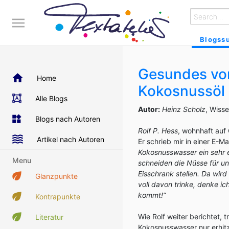
Blogss
Gesundes vo
Home
Kokosnussöl
Alle Blogs
Autor:
Heinz Scholz
, Wiss
Blogs nach Autoren
Rolf P. Hess
, wohnhaft auf 
Artikel nach Autoren
Er schrieb mir in einer E-
Kokosnusswasser ein sehr 
Menu
schneiden die Nüsse für uns
Eisschrank stellen. Da wird 
Glanzpunkte
voll davon trinke, denke i
kommt!“
Kontrapunkte
Wie Rolf weiter berichtet,
Literatur
Kokosnusswasser nur erhitz