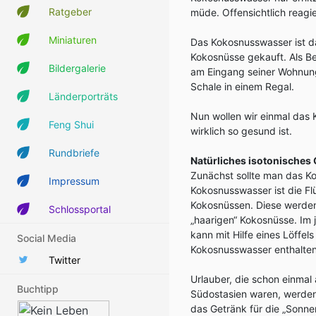
Ratgeber
müde. Offensichtlich reagie
Miniaturen
Das Kokosnusswasser ist das
Kokosnüsse gekauft. Als Be
Bildergalerie
am Eingang seiner Wohnung:
Schale in einem Regal.
Länderporträts
Nun wollen wir einmal das
Feng Shui
wirklich so gesund ist.
Rundbriefe
Natürliches isotonisches
Zunächst sollte man das K
Impressum
Kokosnusswasser ist die Fl
Kokosnüssen. Diese werden
Schlossportal
„haarigen“ Kokosnüsse. Im 
kann mit Hilfe eines Löffe
Social Media
Kokosnusswasser enthalten
Twitter
Urlauber, die schon einmal 
Buchtipp
Südostasien waren, werden 
das Getränk für die „Sonn