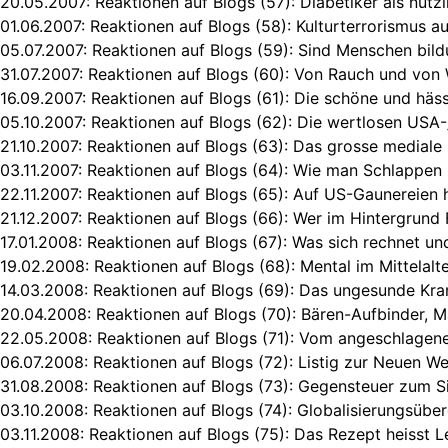
20.05.2007:
Reaktionen auf Blogs (57): Diabetiker als nütz
01.06.2007:
Reaktionen auf Blogs (58): Kulturterrorismus 
05.07.2007:
Reaktionen auf Blogs (59): Sind Menschen bild
31.07.2007:
Reaktionen auf Blogs (60): Von Rauch und von
16.09.2007:
Reaktionen auf Blogs (61): Die schöne und häss
05.10.2007:
Reaktionen auf Blogs (62): Die wertlosen USA-
21.10.2007:
Reaktionen auf Blogs (63): Das grosse mediale
03.11.2007:
Reaktionen auf Blogs (64): Wie man Schlappen 
22.11.2007:
Reaktionen auf Blogs (65): Auf US-Gaunereien h
21.12.2007:
Reaktionen auf Blogs (66): Wer im Hintergrund 
17.01.2008:
Reaktionen auf Blogs (67): Was sich rechnet un
19.02.2008:
Reaktionen auf Blogs (68): Mental im Mittelalt
14.03.2008:
Reaktionen auf Blogs (69): Das ungesunde Kr
20.04.2008:
Reaktionen auf Blogs (70): Bären-Aufbinder, 
22.05.2008:
Reaktionen auf Blogs (71): Vom angeschlagen
06.07.2008:
Reaktionen auf Blogs (72): Listig zur Neuen W
31.08.2008:
Reaktionen auf Blogs (73): Gegensteuer zum Si
03.10.2008:
Reaktionen auf Blogs (74): Globalisierungsübe
03.11.2008:
Reaktionen auf Blogs (75): Das Rezept heisst Le