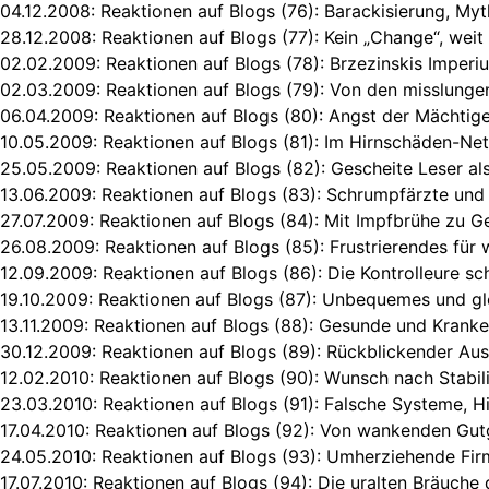
04.12.2008:
Reaktionen auf Blogs (76): Barackisierung, My
28.12.2008:
Reaktionen auf Blogs (77): Kein „Change“, weit
02.02.2009:
Reaktionen auf Blogs (78): Brzezinskis Imper
02.03.2009:
Reaktionen auf Blogs (79): Von den misslunge
06.04.2009:
Reaktionen auf Blogs (80): Angst der Mächtig
10.05.2009:
Reaktionen auf Blogs (81): Im Hirnschäden-Net
25.05.2009:
Reaktionen auf Blogs (82): Gescheite Leser al
13.06.2009:
Reaktionen auf Blogs (83): Schrumpfärzte und 
27.07.2009:
Reaktionen auf Blogs (84): Mit Impfbrühe zu G
26.08.2009:
Reaktionen auf Blogs (85): Frustrierendes für
12.09.2009:
Reaktionen auf Blogs (86): Die Kontrolleure sc
19.10.2009:
Reaktionen auf Blogs (87): Unbequemes und gl
13.11.2009:
Reaktionen auf Blogs (88): Gesunde und Kranke
30.12.2009:
Reaktionen auf Blogs (89): Rückblickender Au
12.02.2010:
Reaktionen auf Blogs (90): Wunsch nach Stabilit
23.03.2010:
Reaktionen auf Blogs (91): Falsche Systeme, H
17.04.2010:
Reaktionen auf Blogs (92): Von wankenden Gut
24.05.2010:
Reaktionen auf Blogs (93): Umherziehende Fir
17.07.2010:
Reaktionen auf Blogs (94): Die uralten Bräuche