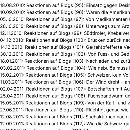
18.08.2010:
Reaktionen auf Blogs (95): Einsatz gegen Desi
10.09.2010:
Reaktionen auf Blogs (96): Waren die Amerikan
05.10.2010:
Reaktionen auf Blogs (97): Von Medikamenten
28.10.2010:
Reaktionen auf Blogs (98): Unterwegs zum Arzn
12.11.2010:
Reaktionen auf Blogs (99): Südtiroler, Knebelver
04.12.2010:
Reaktionen auf Blogs (100): Brücken zurück n
14.12.2010:
Reaktionen auf Blogs (101): Ge(reh)pfefferte Ve
30.12.2010:
Reaktionen auf Blogs (102): Von Fuss- und Ge
18.01.2011:
Reaktionen auf Blogs (103): Nachladen und zur
03.02.2011:
Reaktionen auf Blogs (104): Wie nebulös muss K
15.02.2011:
Reaktionen auf Blogs (105): Schweizer, kein V
11.03.2011:
Reaktionen auf Blogs (106): Der Wind dreht – a
02.04.2011:
Reaktionen auf Blogs (107): Botschaften mit A
25.04.2011:
Reaktionen auf Blogs (108): Fuchsbandwurm un
15.05.2011:
Reaktionen auf Blogs (109): Von der Kalt- und 
27.06.2011:
Reaktionen auf Blogs (110): Flüchtig, genau wi
12.08.2011:
Reaktionen auf Blogs
(111): Suchaktionen nach
12.09.2011:
Reaktionen auf Blogs (112): Wie die Schweiz g