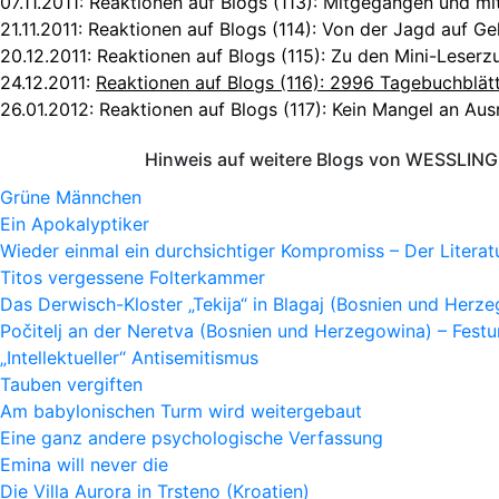
07.11.2011:
Reaktionen auf Blogs (113): Mitgegangen und m
21.11.2011:
Reaktionen auf Blogs (114): Von der Jagd auf G
20.12.2011:
Reaktionen auf Blogs (115): Zu den Mini-Leserzu
24.12.2011:
Reaktionen auf Blogs (116): 2996 Tagebuchblätt
26.01.2012:
Reaktionen auf Blogs (117): Kein Mangel an Ausr
Hinweis auf weitere Blogs von WESSLING 
Grüne Männchen
Ein Apokalyptiker
Wieder einmal ein durchsichtiger Kompromiss – Der Litera
Titos vergessene Folterkammer
Das Derwisch-Kloster „Tekija“ in Blagaj (Bosnien und Herz
Počitelj an der Neretva (Bosnien und Herzegowina) – Fes
„Intellektueller“ Antisemitismus
Tauben vergiften
Am babylonischen Turm wird weitergebaut
Eine ganz andere psychologische Verfassung
Emina will never die
Die Villa Aurora in Trsteno (Kroatien)