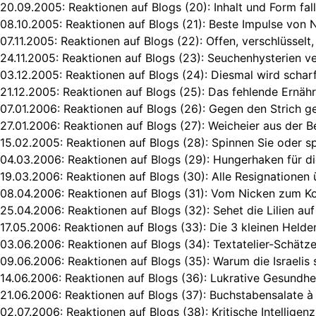
20.09.2005:
Reaktionen auf Blogs (20): Inhalt und Form fal
08.10.2005:
Reaktionen auf Blogs (21): Beste Impulse von 
07.11.2005:
Reaktionen auf Blogs (22): Offen, verschlüssel
24.11.2005:
Reaktionen auf Blogs (23): Seuchenhysterien v
03.12.2005:
Reaktionen auf Blogs (24): Diesmal wird schar
21.12.2005:
Reaktionen auf Blogs (25): Das fehlende Ernäh
07.01.2006:
Reaktionen auf Blogs (26): Gegen den Strich g
27.01.2006:
Reaktionen auf Blogs (27): Weicheier aus der 
15.02.2005:
Reaktionen auf Blogs (28): Spinnen Sie oder sp
04.03.2006:
Reaktionen auf Blogs (29): Hungerhaken für 
19.03.2006:
Reaktionen auf Blogs (30): Alle Resignationen 
08.04.2006:
Reaktionen auf Blogs (31): Vom Nicken zum Ko
25.04.2006:
Reaktionen auf Blogs (32): Sehet die Lilien au
17.05.2006:
Reaktionen auf Blogs (33): Die 3 kleinen Helden
03.06.2006:
Reaktionen auf Blogs (34): Textatelier-Schät
09.06.2006:
Reaktionen auf Blogs (35): Warum die Israelis 
14.06.2006:
Reaktionen auf Blogs (36): Lukrative Gesundh
21.06.2006:
Reaktionen auf Blogs (37): Buchstabensalate à
02.07.2006:
Reaktionen auf Blogs (38): Kritische Intellige