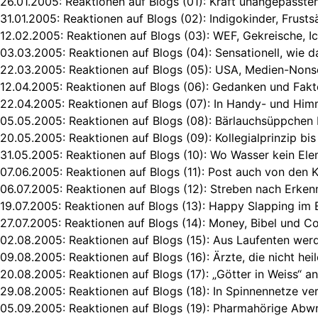
26.01.2005:
Reaktionen auf Blogs (01): Kraft unangepasst
31.01.2005:
Reaktionen auf Blogs (02): Indigokinder, Frustsä
12.02.2005:
Reaktionen auf Blogs (03): WEF, Gekreische, I
03.03.2005:
Reaktionen auf Blogs (04): Sensationell, wie da
22.03.2005:
Reaktionen auf Blogs (05): USA, Medien-Nons
12.04.2005:
Reaktionen auf Blogs (06): Gedanken und Fakte
22.04.2005:
Reaktionen auf Blogs (07): In Handy- und Hi
05.05.2005:
Reaktionen auf Blogs (08): Bärlauchsüppchen 
20.05.2005:
Reaktionen auf Blogs (09): Kollegialprinzip b
31.05.2005:
Reaktionen auf Blogs (10): Wo Wasser kein Ele
07.06.2005:
Reaktionen auf Blogs (11): Post auch von den 
06.07.2005:
Reaktionen auf Blogs (12): Streben nach Erken
19.07.2005:
Reaktionen auf Blogs (13): Happy Slapping im
27.07.2005:
Reaktionen auf Blogs (14): Money, Bibel und C
02.08.2005:
Reaktionen auf Blogs (15): Aus Laufenten we
09.08.2005:
Reaktionen auf Blogs (16): Ärzte, die nicht hei
20.08.2005:
Reaktionen auf Blogs (17): „Götter in Weiss“ 
29.08.2005:
Reaktionen auf Blogs (18): In Spinnennetze ve
05.09.2005:
Reaktionen auf Blogs (19): Pharmahörige Ab