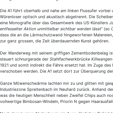
Die A1 führt oberhalb und nahe am linken Flussufer vorbei
Würenloser optisch und akustisch abgetrennt. Die Scheiben 
eine Monografie über das Gesamtwerk des US-Künstlers
J
entfesselter Aktion unmittelbar sichtbar werden lässt“
(so
dass die an die Lärmschutzwand hingeworfenen Malereien, 
zur ganz grossen, die Zeit überdauernden Kunst gehören.
Der Wanderweg mit seinem griffigen Zementbodenbelag ist
steuert schnurgerade der
Stahlfachwerkbrücke Killwangen
1921 und somit indirekt die Fähre ersetzt hat. Im Zuge de
verschoben werden. Die A1 setzt dort zur Überquerung de
Ganze Möwenschwärme lachten mir zu und glitten mit gesp
Industriezone Spreitenbach im Neuhard zurück. Anhand der d
was die heutigen Menschheit neben Zweifel Chips auch noc
vollwertige Bimbosan-Windeln, Priorin N gegen Haarausfal