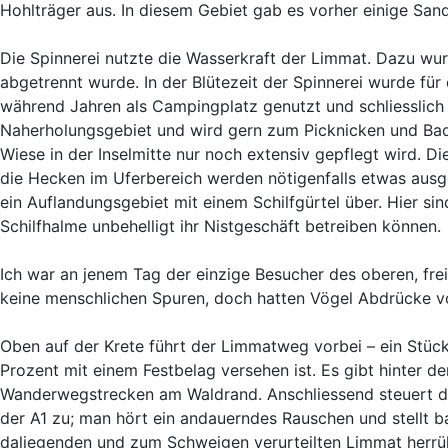
Hohlträger aus. In diesem Gebiet gab es vorher einige San
Die Spinnerei nutzte die Wasserkraft der Limmat. Dazu wu
abgetrennt wurde. In der Blütezeit der Spinnerei wurde für
während Jahren als Campingplatz genutzt und schliesslic
Naherholungsgebiet und wird gern zum Picknicken und Bade
Wiese in der Inselmitte nur noch extensiv gepflegt wird. 
die Hecken im Uferbereich werden nötigenfalls etwas ausgeli
ein Auflandungsgebiet mit einem Schilfgürtel über. Hier si
Schilfhalme unbehelligt ihr Nistgeschäft betreiben können.
Ich war an jenem Tag der einzige Besucher des oberen, fre
keine menschlichen Spuren, doch hatten Vögel Abdrücke von
Oben auf der Krete führt der Limmatweg vorbei – ein Stüc
Prozent mit einem Festbelag versehen ist. Es gibt hinter de
Wanderwegstrecken am Waldrand. Anschliessend steuert d
der A1 zu; man hört ein andauerndes Rauschen und stellt b
daliegenden und zum Schweigen verurteilten Limmat herrüh