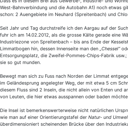
Dass es in diesem Brei aus Gewerbe-, Industrie- und Wohnb
West-Bahnverbindung und die Autobahn A1) noch etwas gib
schon: 2
Auengebiete im Neuhard (Spreitenbach) und Chlos
Seit Jahr und Tag durchstreife ich den Aargau auf der Su
fuhr ich am 14.02.2012, als die grosse Kälte gerade eine 
Industriezone von Spreitenbach – bis ans Ende der Kesselst
Limmatbogen hin, dessen Innenseite man den
„Chessel“
ode
Entsorgungsplatz, die Zweifel-Pommes-Chips-Fabrik usw.; d
sie so gut munden.
Bewegt man sich zu Fuss nach Norden der Limmat entgegen,
im Geländesprung angelegter Weg, der mit etwa 5 cm Schn
diesem Fluss sind 2 Inseln, die nicht allein von Enten un
von Leuten, die hier etwas ausspannen oder baden möchten 
Die Insel ist bemerkenswerterweise nicht natürlichen Ursp
wie man auf einer Orientierungstafel der
Natur- und Umwel
überdimensioniert scheinenden Brücke über den Industrieka