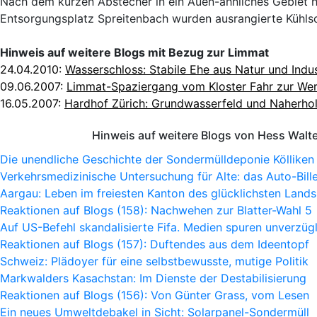
Nach dem kurzen Abstecher in ein Auen-ähnliches Gebiet hat
Entsorgungsplatz Spreitenbach wurden ausrangierte Kühls
Hinweis auf weitere Blogs mit Bezug zur Limmat
24.04.2010:
Wasserschloss: Stabile Ehe aus Natur und Indus
09.06.2007:
Limmat-Spaziergang vom Kloster Fahr zur We
16.05.2007:
Hardhof Zürich: Grundwasserfeld und Naherho
Hinweis auf weitere Blogs von Hess Walt
Die unendliche Geschichte der Sondermülldeponie Kölliken
Verkehrsmedizinische Untersuchung für Alte: das Auto-Bille
Aargau: Leben im freiesten Kanton des glücklichsten Lands
Reaktionen auf Blogs (158): Nachwehen zur Blatter-Wahl 5
Auf US-Befehl skandalisierte Fifa. Medien spuren unverzügl
Reaktionen auf Blogs (157): Duftendes aus dem Ideentopf
Schweiz: Plädoyer für eine selbstbewusste, mutige Politik
Markwalders Kasachstan: Im Dienste der Destabilisierung
Reaktionen auf Blogs (156): Von Günter Grass, vom Lesen
Ein neues Umweltdebakel in Sicht: Solarpanel-Sondermüll