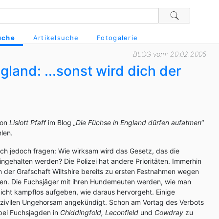
uche
Artikelsuche
Fotogalerie
BLOG vom: 20.02.2005
land: ...sonst wird dich der
von
Lislott Pfaff
im Blog
„Die Füchse in England dürfen aufatmen
“
len.
ich jedoch fragen: Wie wirksam wird das Gesetz, das die
ingehalten werden? Die Polizei hat andere Prioritäten. Immerhin
n der Grafschaft Wiltshire bereits zu ersten Festnahmen wegen
nden. Die Fuchsjäger mit ihren Hundemeuten werden, wie man
 nicht kampflos aufgeben, wie daraus hervorgeht. Einige
zivilen Ungehorsam angekündigt. Schon am Vortag des Verbots
bei Fuchsjagden in
Chiddingfold, Leconfield
und
Cowdray
zu