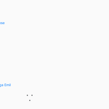
ose
ga Emil
* *
*