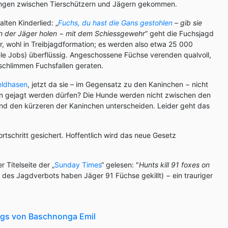
ungen zwischen Tierschützern und Jägern gekommen.
ten Kinderlied: „
Fuchs, du hast die Gans gestohlen
– gib sie
ch der Jäger holen − mit dem Schiessgewehr
“ geht die Fuchsjagd
er, wohl in Treibjagdformation; es werden also etwa 25 000
le Jobs) überflüssig. Angeschossene Füchse verenden qualvoll,
 schlimmen Fuchsfallen geraten.
eldhasen
, jetzt da sie – im Gegensatz zu den Kaninchen − nicht
n gejagt werden dürfen? Die Hunde werden nicht zwischen den
und den kürzeren der Kaninchen unterscheiden. Leider geht das
ortschritt gesichert. Hoffentlich wird das neue Gesetz
 Titelseite der „
Sunday Times
“ gelesen: "
Hunts kill 91 foxes on
 des Jagdverbots haben Jäger 91 Füchse gekillt) − ein trauriger
logs von Baschnonga Emil