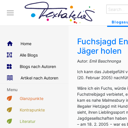
Blogss
Fuchsjagd Eng
Home
Jäger holen
Alle Blogs
Autor:
Emil Baschnonga
Blogs nach Autoren
Ich kann das Jubelgefühl 
(20. Februar 2005) nachfüh
Artikel nach Autoren
Wäre ich ein Fuchs, würde 
Menu
Fuchstreibjagd verbietet, e
Glanzpunkte
kam es nahe
Malmesbury
i
illegaler Hetzjagd mit Hu
Kontrapunkte
sieht, ihren Lieblingssport
Jagdgesellschaften haben 
Literatur
– am 18. 2. 2005 − war es 