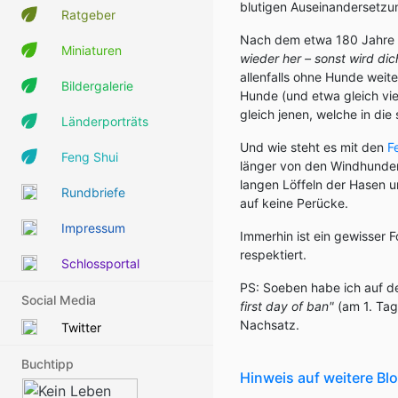
blutigen Auseinandersetz
Ratgeber
Nach dem etwa 180 Jahre al
Miniaturen
wieder her – sonst wird di
allenfalls ohne Hunde weit
Bildergalerie
Hunde (und etwa gleich vie
gleich jenen, welche in die
Länderporträts
Und wie steht es mit den
F
Feng Shui
länger von den Windhunde
langen Löffeln der Hasen 
Rundbriefe
auf keine Perücke.
Impressum
Immerhin ist ein gewisser F
respektiert.
Schlossportal
PS: Soeben habe ich auf der
Social Media
first day of ban"
(am 1. Tag
Nachsatz.
Twitter
Buchtipp
Hinweis auf weitere B