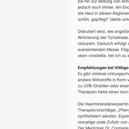
bis hin zur Bildung von An
jedoch noch immer. Am En
die Haut in diesen Regione
schön, gepflegt“
(siehe unt
Diskutiert wird, wie angetö
Aktivierung der Tyrosinase
reduziert. Dadurch erfolgt
ausreichenden Masse. Folgee
oben vorstellte, riet ich 
Empfehlungen bei Vitiligo
Es gibt minimal-chirurgisc
andere Wirkstoffe in Form 
zu UVB-Strahlen oder einer
Therapien hatte einen durc
Die Haarmineralienexpertin
Therapievorschläge:
„Pheny
synthetisiert werden. Expe
monatige orale Zufuhr von 
Der Mediziner Dr. Cormane 