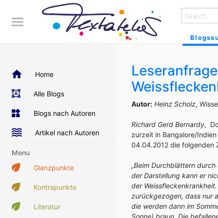
Blogss
Leseranfragen
Home
Weissflecken
Alle Blogs
Autor:
Heinz Scholz
, Wiss
Blogs nach Autoren
Richard Gerd Bernardy
, Do
Artikel nach Autoren
zurzeit in Bangalore/Indien
04.04.2012 die folgenden Z
Menu
„Beim Durchblättern durch d
Glanzpunkte
der Darstellung kann er nich
der Weissfleckenkrankheit.
Kontrapunkte
zurückgezogen, dass nur a
die werden dann im Sommer
Literatur
Sonne) braun. Die befallen