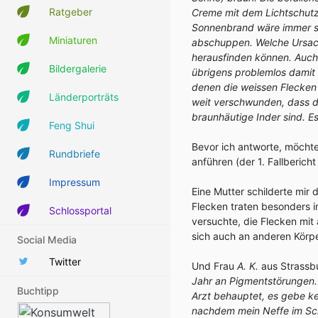
Ratgeber
Creme mit dem Lichtschutzf
Sonnenbrand wäre immer seh
Miniaturen
abschuppen. Welche Ursache
herausfinden können. Auch
Bildergalerie
übrigens problemlos damit 
denen die weissen Flecken
Länderporträts
weit verschwunden, dass di
braunhäutige Inder sind. E
Feng Shui
Bevor ich antworte, möchte
Rundbriefe
anführen (der 1. Fallberich
Impressum
Eine Mutter schilderte mir 
Flecken traten besonders i
Schlossportal
versuchte, die Flecken mit
sich auch an anderen Körpe
Social Media
Twitter
Und Frau
A. K.
aus Strassbu
Jahr an Pigmentstörungen. E
Buchtipp
Arzt behauptet, es gebe kei
nachdem mein Neffe im Sc