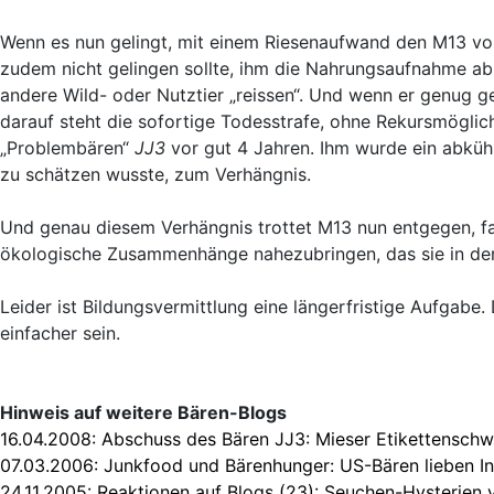
Wenn es nun gelingt, mit einem Riesenaufwand den M13 von
zudem nicht gelingen sollte, ihm die Nahrungsaufnahme ab
andere Wild- oder Nutztier „reissen“. Und wenn er genug ger
darauf steht die sofortige Todesstrafe, ohne Rekursmöglic
„Problembären“
JJ3
vor gut 4 Jahren. Ihm wurde ein abküh
zu schätzen wusste, zum Verhängnis.
Und genau diesem Verhängnis trottet M13 nun entgegen, fall
ökologische Zusammenhänge nahezubringen, das sie in der 
Leider ist Bildungsvermittlung eine längerfristige Aufgabe
einfacher sein.
Hinweis auf weitere Bären-Blogs
16.04.2008:
Abschuss des Bären JJ3: Mieser Etikettenschwi
07.03.2006:
Junkfood und Bärenhunger: US-Bären lieben In
24.11.2005:
Reaktionen auf Blogs (23): Seuchen-Hysterien 