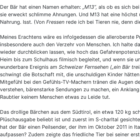
Der Bär hat einen Namen erhalten:
„M13“,
als ob es sich bei
sie erweckt schlimme Ahnungen. Und M13 hat eine höchst 
Nahrung. Isst. (Von
Fressen
rede ich bei Tieren nie, denn d
Meines Erachtens wäre es infolgedessen die alleroberste P
insbesondere auch den Verzehr von Menschen. Ich halte da
wieder durchblicken lassen, wie hoch das Gefahrenpotenzi
Heim bis zum Schulhaus filmisch begleitet, und wenn sie 
wunderbare Ereignis am
Schweizer Fernsehen
(„ein Bär tr
schwingt die Botschaft mit, die unschuldigen Kinder hätte
Mitgefühl bei den Gefühls-TV-Machern tränen die Augen de
verstehen, bärenstarke Sendungen zu machen, ein Anklan
Raubtier keinem Menschen etwas zu Leide tut.
Das drollige Bärchen aus dem Südtirol, ein etwa 120 kg sc
Plüschausgabe beliebt ist und zuerst im S-charltal gesicht
hat der Bär einen Peilsender, der ihm im Oktober 2011 in It
aufpassen? Zudem zeigte das friedliche Tier bei seiner e