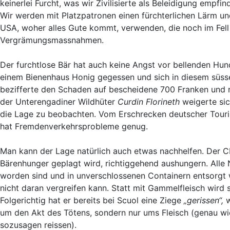
keinerlei Furcht, was wir Zivilisierte als Beleidigung empfi
Wir werden mit Platzpatronen einen fürchterlichen Lärm un
USA, woher alles Gute kommt, verwenden, die noch im Fell d
Vergrämungsmassnahmen.
Der furchtlose Bär hat auch keine Angst vor bellenden Hun
einem Bienenhaus Honig gegessen und sich in diesem süss
bezifferte den Schaden auf bescheidene 700 Franken und 
der Unterengadiner Wildhüter
Curdin Florineth
weigerte sic
die Lage zu beobachten. Vom Erschrecken deutscher Touriste
hat Fremdenverkehrsprobleme genug.
Man kann der Lage natürlich auch etwas nachhelfen. Der C
Bärenhunger geplagt wird, richtiggehend aushungern. Alle 
worden sind und in unverschlossenen Containern entsorgt w
nicht daran vergreifen kann. Statt mit Gammelfleisch wird 
Folgerichtig hat er bereits bei Scuol eine Ziege
„gerissen“,
w
um den Akt des Tötens, sondern nur ums Fleisch (genau wie 
sozusagen reissen).