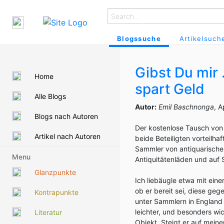
Blogssuche
Artikelsuch
Gibst Du mir 
Home
spart Geld
Alle Blogs
Autor:
Emil Baschnonga
, A
Blogs nach Autoren
Der kostenlose Tausch von
Artikel nach Autoren
beide Beteiligten vorteilhaf
Sammler von antiquarischem 
Menu
Antiquitätenläden und auf
Glanzpunkte
Ich liebäugle etwa mit ein
ob er bereit sei, diese ge
Kontrapunkte
unter Sammlern in England 
leichter, und besonders wic
Literatur
Objekt. Steigt er auf mein