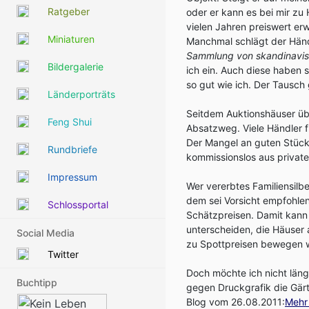
Ratgeber
oder er kann es bei mir zu 
vielen Jahren preiswert er
Miniaturen
Manchmal schlägt der Händ
Sammlung von skandinavisc
Bildergalerie
ich ein. Auch diese haben
so gut wie ich. Der Tausch 
Länderporträts
Seitdem Auktionshäuser üb
Feng Shui
Absatzweg. Viele Händler 
Der Mangel an guten Stücke
Rundbriefe
kommissionslos aus privat
Impressum
Wer vererbtes Familiensilbe
dem sei Vorsicht empfohle
Schlossportal
Schätzpreisen. Damit kann
unterscheiden, die Häuser 
Social Media
zu Spottpreisen bewegen w
Twitter
Doch möchte ich nicht läng
Buchtipp
gegen Druckgrafik die Gärt
Blog vom 26.08.2011:
Mehr 