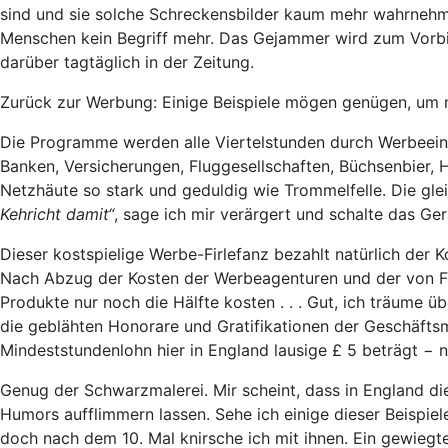
sind und sie solche Schreckensbilder kaum mehr wahrnehme
Menschen kein Begriff mehr. Das Gejammer wird zum Vorbild
darüber tagtäglich in der Zeitung.
Zurück zur Werbung: Einige Beispiele mögen genügen, um
Die Programme werden alle Viertelstunden durch Werbeeins
Banken, Versicherungen, Fluggesellschaften, Büchsenbier,
Netzhäute so stark und geduldig wie Trommelfelle. Die gl
Kehricht damit“
, sage ich mir verärgert und schalte das Ger
Dieser kostspielige Werbe-Firlefanz bezahlt natürlich der
Nach Abzug der Kosten der Werbeagenturen und der von Fer
Produkte nur noch die Hälfte kosten . . . Gut, ich träume ü
die geblähten Honorare und Gratifikationen der Geschäfts
Mindeststundenlohn hier in England lausige £ 5 beträgt − 
Genug der Schwarzmalerei. Mir scheint, dass in England di
Humors aufflimmern lassen. Sehe ich einige dieser Beispie
doch nach dem 10. Mal knirsche ich mit ihnen. Ein gewiegter