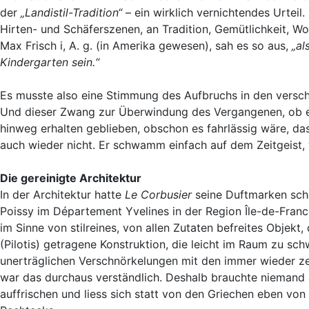
der
„Landistil-Tradition“
– ein wirklich vernichtendes Urteil
Hirten- und Schäferszenen, an Tradition, Gemütlichkeit, W
Max Frisch i, A. g. (in Amerika gewesen), sah es so aus,
„al
Kindergarten sein.“
Es musste also eine Stimmung des Aufbruchs in den verschla
Und dieser Zwang zur Überwindung des Vergangenen, ob es s
hinweg erhalten geblieben, obschon es fahrlässig wäre, das 
auch wieder nicht. Er schwamm einfach auf dem Zeitgeist, 
Die gereinigte Architektur
In der Architektur hatte
Le Corbusier
seine Duftmarken scho
Poissy
im Département Yvelines in der Region Île-de-Franc
im Sinne von stilreines, von allen Zutaten befreites Objekt
(Pilotis) getragene Konstruktion, die leicht im Raum zu s
unerträglichen Verschnörkelungen mit den immer wieder z
war das durchaus verständlich. Deshalb brauchte niemand a
auffrischen und liess sich statt von den Griechen eben von