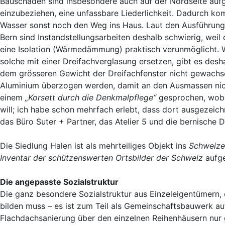
Bauschäden sind insbesondere auch auf der Nordseite au
einzubeziehen, eine unfassbare Liederlichkeit. Dadurch ko
Wasser sonst noch den Weg ins Haus. Laut den Ausführung
Bern sind Instandstellungsarbeiten deshalb schwierig, weil
eine Isolation (Wärmedämmung) praktisch verunmöglicht. W
solche mit einer Dreifachverglasung ersetzen, gibt es desh
dem grösseren Gewicht der Dreifachfenster nicht gewachsen
Aluminium überzogen werden, damit an den Ausmassen nic
einem
„Korsett durch die Denkmalpflege“
gesprochen, wobei
will; ich habe schon mehrfach erlebt, dass dort ausgezeich
das Büro Suter + Partner, das Atelier 5 und die bernisch
Die Siedlung Halen ist als mehrteiliges Objekt ins
Schweizer
Inventar der schützenswerten Ortsbilder der Schweiz
aufg
Die angepasste Sozialstruktur
Die ganz besondere Sozialstruktur aus Einzeleigentümern
bilden muss – es ist zum Teil als Gemeinschaftsbauwerk auf
Flachdachsanierung über den einzelnen Reihenhäusern nur 