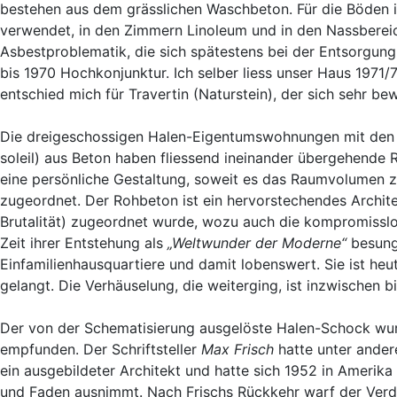
bestehen aus dem grässlichen Waschbeton. Für die Böden 
verwendet, in den Zimmern Linoleum und in den Nassberei
Asbestproblematik, die sich spätestens bei der Entsorgung
bis 1970 Hochkonjunktur. Ich selber liess unser Haus 1971
entschied mich für Travertin (Naturstein), der sich sehr bew
Die dreigeschossigen Halen-Eigentumswohnungen mit den 
soleil) aus Beton haben fliessend ineinander übergehend
eine persönliche Gestaltung, soweit es das Raumvolumen z
zugeordnet. Der Rohbeton ist ein hervorstechendes Archi
Brutalität) zugeordnet wurde, wozu auch die kompromissl
Zeit ihrer Entstehung als
„Weltwunder der Moderne“
besunge
Einfamilienhausquartiere und damit lobenswert. Sie ist heu
gelangt. Die Verhäuselung, die weiterging, ist inzwischen bi
Der von der Schematisierung ausgelöste Halen-Schock wurde
empfunden. Der Schriftsteller
Max Frisch
hatte unter ander
ein ausgebildeter Architekt und hatte sich 1952 in Amerika
und Faden ausnimmt. Nach Frischs Rückkehr warf der Ver