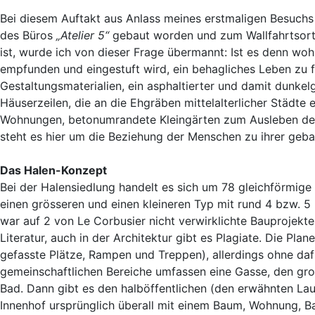
Bei diesem Auftakt aus Anlass meines erstmaligen Besuchs
des Büros
„Atelier 5“
gebaut worden und zum Wallfahrtsort
ist, wurde ich von dieser Frage übermannt: Ist es denn wo
empfunden und eingestuft wird, ein behagliches Leben zu 
Gestaltungsmaterialien, ein asphaltierter und damit dunke
Häuserzeilen, die an die Ehgräben mittelalterlicher Städte 
Wohnungen, betonumrandete Kleingärten zum Ausleben der I
steht es hier um die Beziehung der Menschen zu ihrer geb
Das Halen-Konzept
Bei der Halensiedlung handelt es sich um 78 gleichförmige
einen grösseren und einen kleineren Typ mit rund 4 bzw. 
war auf 2 von Le Corbusier nicht verwirklichte Bauprojekte
Literatur, auch in der Architektur gibt es Plagiate. Die P
gefasste Plätze, Rampen und Treppen), allerdings ohne daf
gemeinschaftlichen Bereiche umfassen eine Gasse, den gro
Bad. Dann gibt es den halböffentlichen (den erwähnten L
Innenhof ursprünglich überall mit einem Baum, Wohnung, B