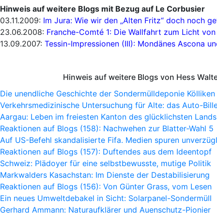
Hinweis auf weitere Blogs mit Bezug auf Le Corbusier
03.11.2009:
Im Jura: Wie wir den „Alten Fritz“ doch noch 
23.06.2008:
Franche-Comté 1: Die Wallfahrt zum Licht vo
13.09.2007:
Tessin-Impressionen (III): Mondänes Ascona u
Hinweis auf weitere Blogs von Hess Walt
Die unendliche Geschichte der Sondermülldeponie Kölliken
Verkehrsmedizinische Untersuchung für Alte: das Auto-Bille
Aargau: Leben im freiesten Kanton des glücklichsten Lands
Reaktionen auf Blogs (158): Nachwehen zur Blatter-Wahl 5
Auf US-Befehl skandalisierte Fifa. Medien spuren unverzügl
Reaktionen auf Blogs (157): Duftendes aus dem Ideentopf
Schweiz: Plädoyer für eine selbstbewusste, mutige Politik
Markwalders Kasachstan: Im Dienste der Destabilisierung
Reaktionen auf Blogs (156): Von Günter Grass, vom Lesen
Ein neues Umweltdebakel in Sicht: Solarpanel-Sondermüll
Gerhard Ammann: Naturaufklärer und Auenschutz-Pionier