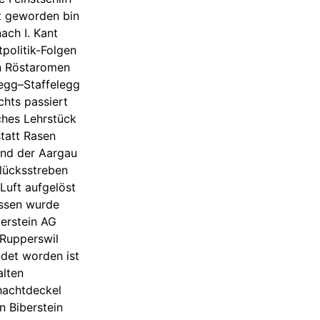
t geworden bin
ach I. Kant
tpolitik-Folgen
on Röstaromen
egg–Staffelegg
chts passiert
ches Lehrstück
tatt Rasen
 und der Aargau
Glücksstreben
 Luft aufgelöst
essen wurde
berstein AG
Rupperswil
ndet worden ist
alten
hachtdeckel
n Biberstein