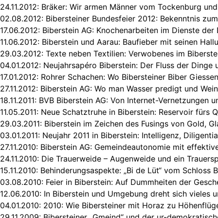
24.11.2012:
Bräker: Wir armen Männer vom Tockenburg und d
02.08.2012:
Bibersteiner Bundesfeier 2012: Bekenntnis zu
17.06.2012:
Biberstein AG: Knochenarbeiten im Dienste der
11.06.2012:
Biberstein und Aarau: Baufieber mit seinen Hall
29.03.2012:
Texte neben Textilien: Verwobenes im Biberste
04.01.2012:
Neujahrsapéro Biberstein: Der Fluss der Dinge
17.01.2012:
Rohrer Schachen: Wo Bibersteiner Biber Giesse
27.11.2012:
Biberstein AG: Wo man Wasser predigt und Wein
18.11.2011:
BVB Biberstein AG: Von Internet-Vernetzungen u
11.05.2011:
Neue Schatztruhe in Biberstein: Reservoir fürs 
29.03.2011:
Biberstein im Zeichen des Fusings von Gold, G
03.01.2011:
Neujahr 2011 in Biberstein: Intelligenz, Diligenti
27.11.2010:
Biberstein AG: Gemeindeautonomie mit effektiv
24.11.2010:
Die Trauerweide – Augenweide und ein Trauersp
15.11.2010:
Behinderungsaspekte: „Bi de Lüt“ vom Schloss B
03.08.2010:
Feier in Biberstein: Auf Dummheiten der Gesch
12.06.2010:
In Biberstein und Umgebung dreht sich vieles 
04.01.2010:
2010: Wie Bibersteiner mit Horaz zu Höhenflü
29.11.2009:
Bibersteiner „Gmeind“ und der ur-demokratische