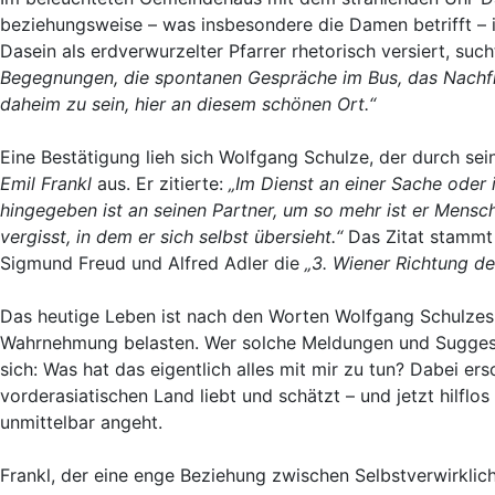
beziehungsweise – was insbesondere die Damen betrifft – 
Dasein als erdverwurzelter Pfarrer rhetorisch versiert, su
Begegnungen, die spontanen Gespräche im Bus, das Nachfra
daheim zu sein, hier an diesem schönen Ort.“
Eine Bestätigung lieh sich Wolfgang Schulze, der durch s
Emil Frankl
aus. Er zitierte:
„Im Dienst an einer Sache oder i
hingegeben ist an seinen Partner, um so mehr ist er Mensch,
vergisst, in dem er sich selbst übersieht.“
Das Zitat stamm
Sigmund Freud und Alfred Adler die
„3. Wiener Richtung d
Das heutige Leben ist nach den Worten Wolfgang Schulzes
Wahrnehmung belasten. Wer solche Meldungen und Suggesti
sich: Was hat das eigentlich alles mit mir zu tun? Dabei e
vorderasiatischen Land liebt und schätzt – und jetzt hilfl
unmittelbar angeht.
Frankl, der eine enge Beziehung zwischen Selbstverwirklic