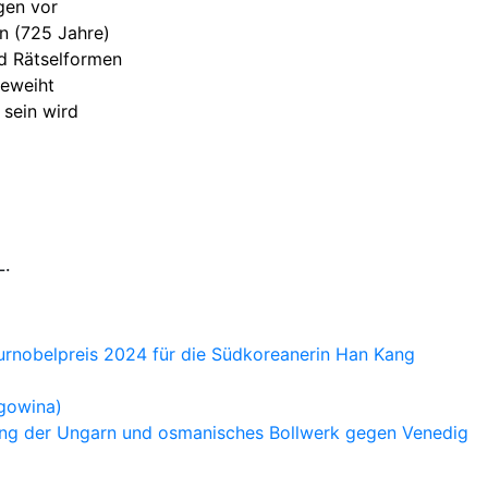
gen vor
in (725 Jahre)
und Rätselformen
geweiht
sein wird
L.
turnobelpreis 2024 für die Südkoreanerin Han Kang
egowina)
tung der Ungarn und osmanisches Bollwerk gegen Venedig