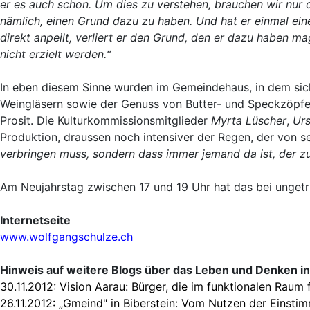
er es auch schon. Um dies zu verstehen, brauchen wir nur da
nämlich, einen Grund dazu zu haben. Und hat er einmal ein
direkt anpeilt, verliert er den Grund, den er dazu haben 
nicht erzielt werden.“
In eben diesem Sinne wurden im Gemeindehaus, in dem s
Weingläsern sowie der Genuss von Butter- und Speckzöpfen
Prosit. Die Kulturkommissionsmitglieder
Myrta Lüscher
,
Ur
Produktion, draussen noch intensiver der Regen, der von s
verbringen muss, sondern dass immer jemand da ist, der zu
Am Neujahrstag zwischen 17 und 19 Uhr hat das bei ungetrüb
Internetseite
www.wolfgangschulze.ch
Hinweis auf weitere Blogs über das Leben und Denken in
30.11.2012:
Vision Aarau: Bürger, die im funktionalen Raum 
26.11.2012:
„Gmeind" in Biberstein: Vom Nutzen der Einstim