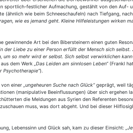
in sportlich-festlicher Aufmachung, gestählt von den Auf-
chte (ähnlich wie beim Schneeschaufeln) nach Tiefgang, nach
gen, wie es jemand geht. Kleine Hilfeleistungen wirken m
eine gewinnende Art bei den Bibersteinern einen guten Re
n der Liebe zu einer Person erfüllt der Mensch sich selbst.
 um so mehr wird er selbst. Sich selbst verwirklichen kann 
t aus dem Werk
„Das Leiden am sinnlosen Leben“
(Frankl ha
er Psychotherapie“
).
 von einer
„ungeheuren Suche nach Glück“
geprägt, weil tä
onen (manipulative Beeinflussungen) über sich ergehen la
rschütterten die Meldungen aus Syrien den Referenten beson
os zuschauen muss, was dort abgeht. Und bei dieser Hilflosi
hung, Lebenssinn und Glück sah, kam zu dieser Einsicht:
„Je