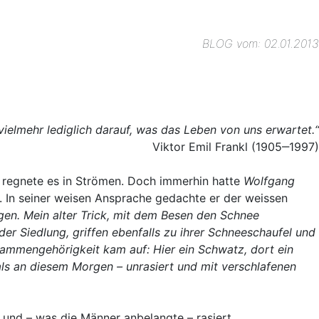
BLOG vom: 02.01.2013
elmehr lediglich darauf, was das Leben von uns erwartet.“
Viktor Emil Frankl (1905‒1997)
regnete es in Strömen. Doch immerhin hatte
Wolfgang
. In seiner weisen Ansprache gedachte er der weissen
gen. Mein alter Trick, mit dem Besen den Schnee
r Siedlung, griffen ebenfalls zu ihrer Schneeschaufel und
sammengehörigkeit kam auf: Hier ein Schwatz, dort ein
s an diesem Morgen – unrasiert und mit verschlafenen
und – was die Männer anbelangte – rasiert,