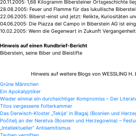
20.11.2005:
1,68 Kilogramm Bibersteiner Ortsgeschichte lie
28.08.2005:
Feuer und Flamme für das lukullische Biberste
22.06.2005:
Biberst-einst und jetzt: Relikte, Kuriositäten 
04.06.2005:
Die Piazza del Campo in Biberstein AG ist ein
10.02.2005:
Wenn die Gegenwart in Zukunft Vergangenheit 
Hinweis auf einen Rundbrief-Bericht
Biberstein, seine Biber und Bleistifte
Hinweis auf weitere Blogs von WESSLING H. 
Grüne Männchen
Ein Apokalyptiker
Wieder einmal ein durchsichtiger Kompromiss – Der Litera
Titos vergessene Folterkammer
Das Derwisch-Kloster „Tekija“ in Blagaj (Bosnien und Herz
Počitelj an der Neretva (Bosnien und Herzegowina) – Fes
„Intellektueller“ Antisemitismus
Tauben vergiften