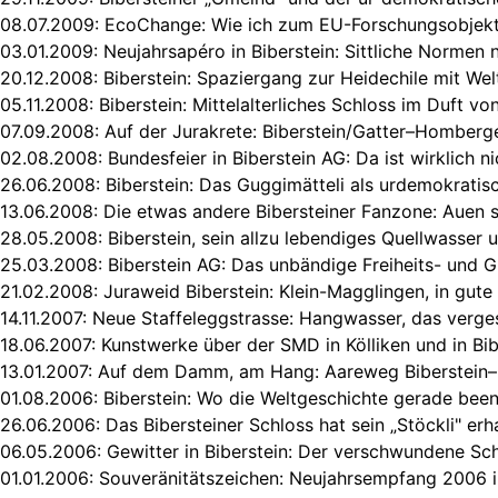
08.07.2009:
EcoChange: Wie ich zum EU-Forschungsobjek
03.01.2009:
Neujahrsapéro in Biberstein: Sittliche Normen n
20.12.2008:
Biberstein: Spaziergang zur Heidechile mit Wel
05.11.2008:
Biberstein: Mittelalterliches Schloss im Duft v
07.09.2008:
Auf der Jurakrete: Biberstein/Gatter–Homberg
02.08.2008:
Bundesfeier in Biberstein AG: Da ist wirklich ni
26.06.2008:
Biberstein: Das Guggimätteli als urdemokratis
13.06.2008:
Die etwas andere Bibersteiner Fanzone: Auen s
28.05.2008:
Biberstein, sein allzu lebendiges Quellwasser
25.03.2008:
Biberstein AG: Das unbändige Freiheits- und 
21.02.2008:
Juraweid Biberstein: Klein-Magglingen, in gute
14.11.2007:
Neue Staffeleggstrasse: Hangwasser, das verg
18.06.2007:
Kunstwerke über der SMD in Kölliken und in Bi
13.01.2007:
Auf dem Damm, am Hang: Aareweg Biberstein–
01.08.2006:
Biberstein: Wo die Weltgeschichte gerade bee
26.06.2006:
Das Bibersteiner Schloss hat sein „Stöckli" erh
06.05.2006:
Gewitter in Biberstein: Der verschwundene Sc
01.01.2006:
Souveränitätszeichen: Neujahrsempfang 2006 i