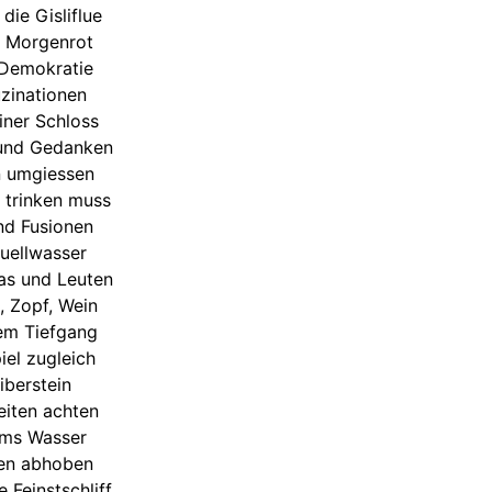
ie Gisliflue
m Morgenrot
 Demokratie
uzinationen
iner Schloss
 und Gedanken
n umgiessen
 trinken muss
nd Fusionen
Quellwasser
las und Leuten
a, Zopf, Wein
em Tiefgang
iel zugleich
iberstein
eiten achten
ums Wasser
gen abhoben
 Feinstschliff