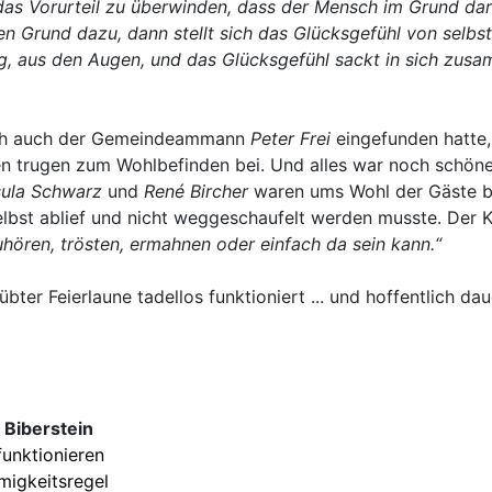
s Vorurteil zu überwinden, dass der Mensch im Grund darauf a
en Grund dazu, dann stellt sich das Glücksgefühl von selbs
mag, aus den Augen, und das Glücksgefühl sackt in sich zu
ich auch der Gemeindeammann
Peter Frei
eingefunden hatte,
 trugen zum Wohlbefinden bei. Und alles war noch schöner
sula Schwarz
und
René Bircher
waren ums Wohl der Gäste be
elbst ablief und nicht weggeschaufelt werden musste. Der 
hören, trösten, ermahnen oder einfach da sein kann.“
ter Feierlaune tadellos funktioniert ... und hoffentlich da
 Biberstein
funktionieren
migkeitsregel