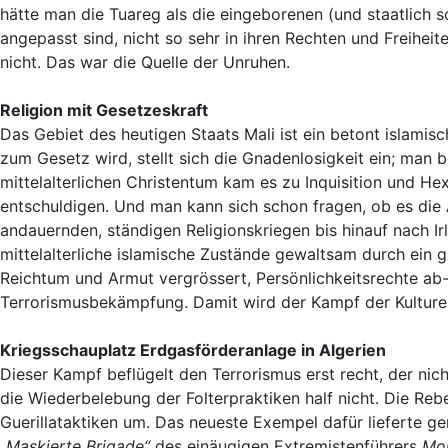
hätte man die Tuareg als die eingeborenen (und staatlich 
angepasst sind, nicht so sehr in ihren Rechten und Freiheit
nicht. Das war die Quelle der Unruhen.
Religion mit Gesetzeskraft
Das Gebiet des heutigen Staats Mali ist ein betont islamisc
zum Gesetz wird, stellt sich die Gnadenlosigkeit ein; man be
mittelalterlichen Christentum kam es zu Inquisition und He
entschuldigen. Und man kann sich schon fragen, ob es die
andauernden, ständigen Religionskriegen bis hinauf nach Irl
mittelalterliche islamische Zustände gewaltsam durch ein g
Reichtum und Armut vergrössert, Persönlichkeitsrechte ab
Terrorismusbekämpfung. Damit wird der Kampf der Kulturen
Kriegsschauplatz Erdgasförderanlage in Algerien
Dieser Kampf beflügelt den Terrorismus erst recht, der nic
die Wiederbelebung der Folterpraktiken half nicht. Die R
Guerillataktiken um. Das neueste Exempel dafür lieferte g
„Maskierte Brigade“
des einäugigen Extremistenführers
Mok