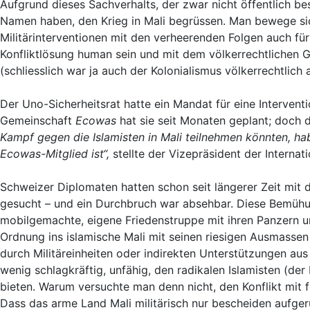
Aufgrund dieses Sachverhalts, der zwar nicht öffentlich bes
Namen haben, den Krieg in Mali begrüssen. Man bewege sic
Militärinterventionen mit den verheerenden Folgen auch für 
Konfliktlösung human sein und mit dem völkerrechtlichen
(schliesslich war ja auch der Kolonialismus völkerrechtlich a
Der Uno-Sicherheitsrat hatte ein Mandat für eine Interventi
Gemeinschaft
Ecowas
hat sie seit Monaten geplant; doch 
Kampf gegen die Islamisten in Mali teilnehmen könnten, h
Ecowas-Mitglied ist“,
stellte der Vizepräsident der Interna
Schweizer Diplomaten hatten schon seit längerer Zeit mit 
gesucht – und ein Durchbruch war absehbar. Diese Bemühun
mobilgemachte, eigene Friedenstruppe mit ihren Panzern 
Ordnung ins islamische Mali mit seinen riesigen Ausmassen 
durch Militäreinheiten oder indirekten Unterstützungen aus
wenig schlagkräftig, unfähig, den radikalen Islamisten (der 
bieten. Warum versuchte man denn nicht, den Konflikt mit 
Dass das arme Land Mali militärisch nur bescheiden aufgerüs