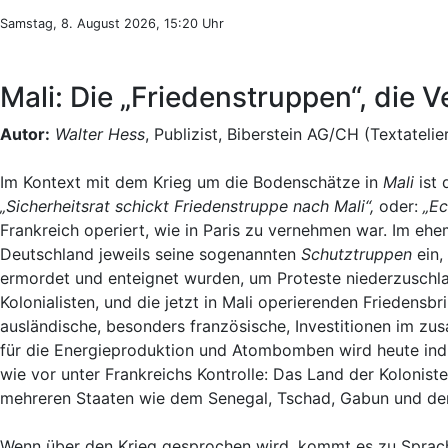
Samstag, 8. August 2026, 15:20 Uhr
Mali: Die „Friedenstruppen“, die 
Autor:
Walter Hess
, Publizist, Biberstein AG/CH (Textatelie
Im Kontext mit dem Krieg um die Bodenschätze in
Mali
ist 
„Sicherheitsrat schickt Friedenstruppe nach Mali“,
oder:
„Ec
Frankreich operiert, wie in Paris zu vernehmen war. Im eh
Deutschland jeweils seine sogenannten
Schutztruppen
ein,
ermordet und enteignet wurden, um Proteste niederzuschla
Kolonialisten, und die jetzt in Mali operierenden Friede
ausländische, besonders französische, Investitionen im z
für die Energieproduktion und Atombomben wird heute indire
wie vor unter Frankreichs Kontrolle: Das Land der Koloniste
mehreren Staaten wie dem Senegal, Tschad, Gabun und der 
Wenn über den Krieg gesprochen wird, kommt es zu Sprachv