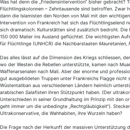
Was hat denn die „Friedensintervention“ bisher gebracht? T
Flüchtlingskolonnen – Zehntausende sind betroffen. Zwar ha
dann die Islamisten den Norden von Mali mit den wichtige
Intervention von Frankreich hat sich das Flüchtlingselend 
sich dramatisch. Kulturstätten sind zusätzlich bedroht. D
150 000 Malier ins Ausland geflüchtet. Die wichtigsten Au
für Flüchtlinge (UNHCR) die Nachbarstaaten
Mauretanien, 
Das alles lässt auf die Dimension des Kriegs schliessen, d
wo der Westen die Rebellen unterstützte, kamen nach Mua
Waffenarsenalen nach Mali. Aber der enorme und profession
gut ausgebildeten Truppen unter Frankreichs Flagge nicht s
Wüstentaliban aus verschiedenen Ländern heimlich unterst
arabischen
Salafisten
ihren Stützpunkt haben. (Der ultrako
Unterschieden in seiner Grundhaltung im Prinzip mit den or
geht immer um die unbedingte „Rechtgläubigkeit“). Steck
Ultrakonservative, die Wahhabiten, ihre Wurzeln haben?
Die Frage nach der Herkunft der massiven Unterstützung de