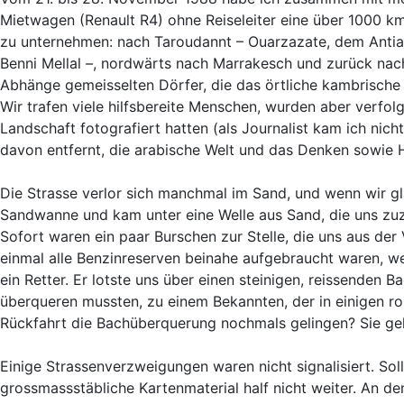
Mietwagen (Renault R4) ohne Reiseleiter eine über 1000 k
zu unternehmen: nach Taroudannt – Ouarzazate, dem Antiatl
Benni Mellal –, nordwärts nach Marrakesch und zurück nach
Abhänge gemeisselten Dörfer, die das örtliche kambrisch
Wir trafen viele hilfsbereite Menschen, wurden aber verfol
Landschaft fotografiert hatten (als Journalist kam ich nich
davon entfernt, die arabische Welt und das Denken sowie 
Die Strasse verlor sich manchmal im Sand, und wenn wir glau
Sandwanne und kam unter eine Welle aus Sand, die uns zuzu
Sofort waren ein paar Burschen zur Stelle, die uns aus der 
einmal alle Benzinreserven beinahe aufgebraucht waren, wei
ein Retter. Er lotste uns über einen steinigen, reissenden
überqueren mussten, zu einem Bekannten, der in einigen ro
Rückfahrt die Bachüberquerung nochmals gelingen? Sie gel
Einige Strassenverzweigungen waren nicht signalisiert. So
grossmassstäbliche Kartenmaterial half nicht weiter. An de