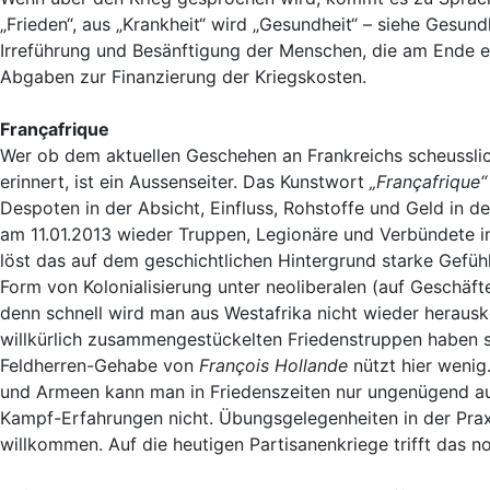
„Frieden“, aus „Krankheit“ wird „Gesundheit“ – siehe Gesun
Irreführung und Besänftigung der Menschen, die am Ende eb
Abgaben zur Finanzierung der Kriegskosten.
Françafrique
Wer ob dem aktuellen Geschehen an Frankreichs scheusslich
erinnert, ist ein Aussenseiter. Das Kunstwort
„Françafrique“
Despoten in der Absicht, Einfluss, Rohstoffe und Geld in
am 11.01.2013 wieder Truppen, Legionäre und Verbündete in
löst das auf dem geschichtlichen Hintergrund starke Gefühl
Form von Kolonialisierung unter neoliberalen (auf Geschäft
denn schnell wird man aus Westafrika nicht wieder herau
willkürlich zusammengestückelten Friedenstruppen haben s
Feldherren-Gehabe von
François Hollande
nützt hier wenig
und Armeen kann man in Friedenszeiten nur ungenügend aus
Kampf-Erfahrungen nicht. Übungsgelegenheiten in der Prax
willkommen. Auf die heutigen Partisanenkriege trifft das n