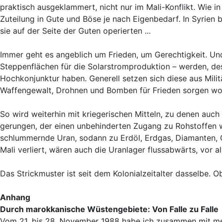
praktisch ausgeklammert, nicht nur im Mali-Konflikt. Wie i
Zuteilung in Gute und Böse je nach Eigenbedarf. In Syrien b
sie auf der Seite der Guten operierten ...
Immer geht es angeblich um Frieden, um Gerechtigkeit. U
Steppenflächen für die Solarstromproduktion – werden, de
Hochkonjunktur haben. Generell setzen sich diese aus Mil
Waffengewalt, Drohnen und Bomben für Frieden sorgen woll
So wird weiterhin mit kriegerischen Mitteln, zu denen auc
gerungen, der einen unbehinderten Zugang zu Rohstoffen w
schlummernde Uran, sodann zu Erdöl, Erdgas, Diamanten, G
Mali verliert, wären auch die Uranlager flussabwärts, vor al
Das Strickmuster ist seit dem Kolonialzeitalter dasselbe. 
Anhang
Durch marokkanische Wüstengebiete: Von Falle zu Falle
Vom 21. bis 28. November 1988 habe ich zusammen mit mei