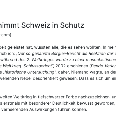
nimmt Schweiz in Schutz
er.com)
beit geleistet hat, wussten alle, die es sehen wollten. In 
rieb ich:
„
Der so genannte
Bergier-Bericht als Reaktion der 
ährend des 2. Weltkrieges wurde zu einer masochistischen 
 Weltkrieg. Schlussbericht“,
2002 erschienen (
Pendo Verla
ls
„historische Untersuchung“,
daher. Niemand wagte, an der 
anwehenden Nebel desorientiert gewesen. Dass es sich um e
Zweiten Weltkrieg in tiefschwarzer Farbe nachzuzeichnen,
ls erstmals mit besonderer Deutlichkeit bewusst geworden, 
u verheerenden Auswirkungen führen können.