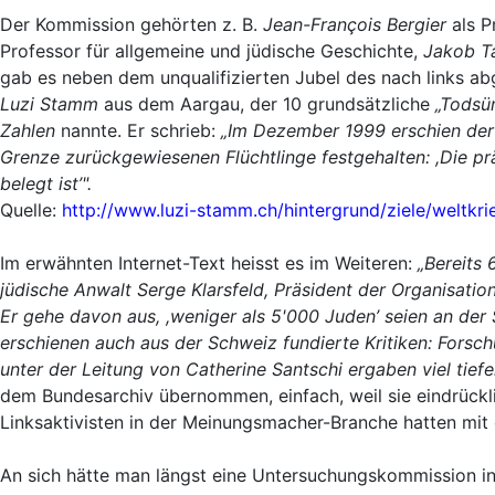
Der Kommission gehörten z. B.
Jean-François Bergier
als P
Professor für allgemeine und jüdische Geschichte,
Jakob T
gab es neben dem unqualifizierten Jubel des nach links ab
Luzi Stamm
aus dem Aargau, der 10 grundsätzliche
„Todsü
Zahlen
nannte. Er schrieb:
„Im Dezember 1999 erschien der
Grenze zurückgewiesenen Flüchtlinge festgehalten: ,Die pr
belegt ist’".
Quelle:
http://www.luzi-stamm.ch/hintergrund/ziele/weltkri
Im erwähnten Internet-Text heisst es im Weiteren:
„Bereits 
jüdische Anwalt Serge Klarsfeld, Präsident der Organisation
Er gehe davon aus, ,weniger als 5'000 Juden’ seien an de
erschienen auch aus der Schweiz fundierte Kritiken: Forsc
unter der Leitung von Catherine Santschi ergaben viel tief
dem Bundesarchiv übernommen, einfach, weil sie eindrückli
Linksaktivisten in der Meinungsmacher-Branche hatten mit 
An sich hätte man längst eine Untersuchungskommission in