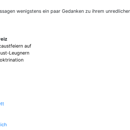
-Aussagen wenigstens ein paar Gedanken zu ihrem unredlich
weiz
austfeiern auf
aust-Leugnern
oktrination
tt
ich