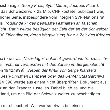
ssistenjäger
Georg Kreis, Sybil Milton, Jacques Picard,
as Schweizervolk 22 Mio. CHF kostete, publiziert war,
licher Seite, insbesondere vom integren SVP-Nationalrat
ls
„Todsünde 7“
das bewusste Festhalten an falschen
richt’. Darin wurde bezüglich der Zahl der an der Schweizer
8 Flüchtlingen, deren Wegweisung für die Zeit des Krieges
tierte der als ,Nazi-Jäger’ bekannt gewordene französisch-
i ,nicht einverstanden mit den Zahlen im Bergier-Bericht’.
n 19.12.1999).
„Neben der Kritik von Serge Klarsfeld
s Jean-Christian Lambelet oder des Genfer Staatsarchivs
 24 398 wurde aus einem nicht überprüften Dokument aus
an den Pranger zustellen. Dabei blieb es, und die
 Hand, um das Bild der Schweiz weiter zu beschädigen.
n durchleuchtet. Wie war so etwas bei einem