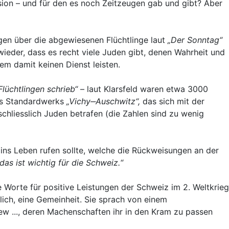
ion – und für den es noch Zeitzeugen gab und gibt? Aber
gen über die abgewiesenen Flüchtlinge laut
„Der Sonntag“
eder, dass es recht viele Juden gibt, denen Wahrheit und
em damit keinen Dienst leisten.
Flüchtlingen schrieb“
– laut Klarsfeld waren etwa 3000
nes Standardwerks
„Vichy
‒
Auschwitz“,
das sich mit der
chliesslich Juden betrafen (die Zahlen sind zu wenig
ns Leben rufen sollte, welche die Rückweisungen an der
as ist wichtig für die Schweiz.“
orte für positive Leistungen der Schweiz im 2. Weltkrieg
lich, eine Gemeinheit. Sie sprach von einem
ew ..., deren Machenschaften ihr in den Kram zu passen