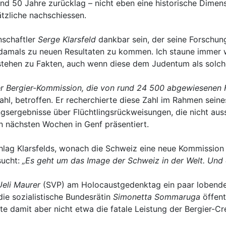
d 50 Jahre zurücklag – nicht eben eine historische Dimens
tzliche nachschiessen.
schaftler
Serge Klarsfeld
dankbar sein, der seine Forschun
damals zu neuen Resultaten zu kommen. Ich staune immer wi
e stehen zu Fakten, auch wenn diese dem Judentum als solch
der Bergier-Kommission, die von rund 24 500 abgewiesenen 
Zahl, betroffen. Er recherchierte diese Zahl im Rahmen sei
gsergebnisse über Flüchtlingsrückweisungen, die nicht auss
en nächsten Wochen in Genf präsentiert.
lag Klarsfelds, wonach die Schweiz eine neue Kommission i
sucht:
„Es geht um das Image der Schweiz in der Welt. Und d
Ueli Maurer
(SVP) am Holocaustgedenktag ein paar lobende W
 die sozialistische Bundesrätin
Simonetta Sommaruga
öffent
e damit aber nicht etwa die fatale Leistung der Bergier-Cr