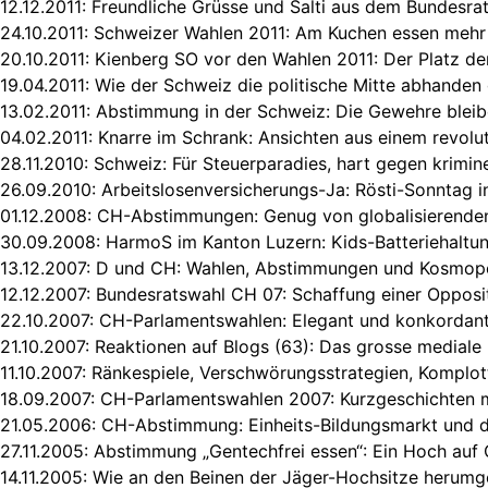
12.12.2011:
Freundliche Grüsse und Salti aus dem Bundesra
24.10.2011:
Schweizer Wahlen 2011: Am Kuchen essen mehr 
20.10.2011:
Kienberg SO vor den Wahlen 2011: Der Platz de
19.04.2011:
Wie der Schweiz die politische Mitte abhande
13.02.2011:
Abstimmung in der Schweiz: Die Gewehre bleib
04.02.2011:
Knarre im Schrank: Ansichten aus einem revolu
28.11.2010:
Schweiz: Für Steuerparadies, hart gegen krimin
26.09.2010:
Arbeitslosenversicherungs-Ja: Rösti-Sonntag i
01.12.2008:
CH-Abstimmungen: Genug von globalisierenden
30.09.2008:
HarmoS im Kanton Luzern: Kids-Batteriehaltu
13.12.2007:
D und CH: Wahlen, Abstimmungen und Kosmopo
12.12.2007:
Bundesratswahl CH 07: Schaffung einer Opposit
22.10.2007:
CH-Parlamentswahlen: Elegant und konkordant
21.10.2007:
Reaktionen auf Blogs (63): Das grosse mediale
11.10.2007:
Ränkespiele, Verschwörungsstrategien, Komplo
18.09.2007:
CH-Parlamentswahlen 2007: Kurzgeschichten 
21.05.2006:
CH-Abstimmung: Einheits-Bildungsmarkt und d
27.11.2005:
Abstimmung „Gentechfrei essen“: Ein Hoch auf
14.11.2005:
Wie an den Beinen der Jäger-Hochsitze herumg