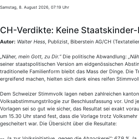
Samstag, 8. August 2026, 07:19 Uhr
CH-Verdikte: Keine Staatskinder
Autor:
Walter Hess
, Publizist, Biberstein AG/CH (Textatelie
„Näher, mein Gott, zu Dir.“
Die politische Abwandlung:
„Näh
seiner staatspolitischen Version am eidgenössischen Abs
traditionelle Familienform bleibt das Mass der Dinge. Die
ergreifend machen, hielten sich dank eines reifen Stimmvol
Dem Schweizer Stimmvolk lagen neben zahlreichen kanton
Volksabstimmungstrilogie zur Beschlussfassung vor. Und j
Vorlagen sei so gut wie sicher, das Resultat sei exakt vorau
um 15.30 Uhr stand fest, dass die Vorlage trotz Volksme
gescheitert war. Die Übersicht über die Resultate:
--
Ja zur Volksinitiative „gegen die Abzockerei“: 67.9 % Ja.