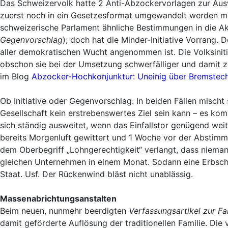
Das Schweizervolk hatte 2 Anti-Abzockervorlagen zur Ausw
zuerst noch in ein Gesetzesformat umgewandelt werden muss.
schweizerische Parlament ähnliche Bestimmungen in die Akti
Gegenvorschlag
); doch hat die Minder-Initiative Vorrang. 
aller demokratischen Wucht angenommen ist. Die Volksiniti
obschon sie bei der Umsetzung schwerfälliger und damit ze
im Blog
Abzocker-Hochkonjunktur: Uneinig über Bremstec
Ob Initiative oder Gegenvorschlag: In beiden Fällen mischt s
Gesellschaft kein erstrebenswertes Ziel sein kann – es ko
sich ständig ausweitet, wenn das Einfallstor genügend weit
bereits Morgenluft gewittert und 1 Woche vor der Abstimmun
dem Oberbegriff „Lohngerechtigkeit“ verlangt, dass nieman
gleichen Unternehmen in einem Monat. Sodann eine Erbschaf
Staat. Usf. Der Rückenwind bläst nicht unablässig.
Massenabrichtungsanstalten
Beim neuen, nunmehr beerdigten
Verfassungsartikel zur Fam
damit geförderte Auflösung der traditionellen Familie. Di