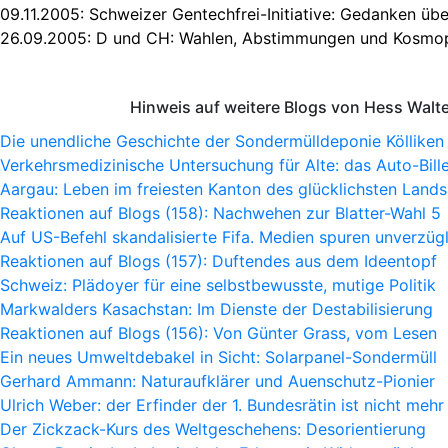
09.11.2005:
Schweizer Gentechfrei-Initiative: Gedanken ü
26.09.2005:
D und CH: Wahlen, Abstimmungen und Kosmop
Hinweis auf weitere Blogs von Hess Walt
Die unendliche Geschichte der Sondermülldeponie Kölliken
Verkehrsmedizinische Untersuchung für Alte: das Auto-Bille
Aargau: Leben im freiesten Kanton des glücklichsten Lands
Reaktionen auf Blogs (158): Nachwehen zur Blatter-Wahl 5
Auf US-Befehl skandalisierte Fifa. Medien spuren unverzügl
Reaktionen auf Blogs (157): Duftendes aus dem Ideentopf
Schweiz: Plädoyer für eine selbstbewusste, mutige Politik
Markwalders Kasachstan: Im Dienste der Destabilisierung
Reaktionen auf Blogs (156): Von Günter Grass, vom Lesen
Ein neues Umweltdebakel in Sicht: Solarpanel-Sondermüll
Gerhard Ammann: Naturaufklärer und Auenschutz-Pionier
Ulrich Weber: der Erfinder der 1. Bundesrätin ist nicht mehr
Der Zickzack-Kurs des Weltgeschehens: Desorientierung