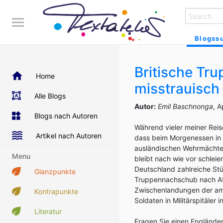
Blogss
Britische Trup
Home
misstrauisch
Alle Blogs
Autor:
Emil Baschnonga
, A
Blogs nach Autoren
Während vieler meiner Rei
Artikel nach Autoren
dass beim Morgenessen in g
ausländischen Wehrmächte m
Menu
bleibt nach wie vor schleie
Deutschland zahlreiche Stü
Glanzpunkte
Truppennachschub nach Afg
Zwischenlandungen der ame
Kontrapunkte
Soldaten in Militärspitäler 
Literatur
Fragen Sie einen Engländer