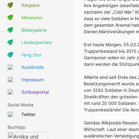
Ratgeber
ihre Angehörigen (ebenfalls
nachdem der
„Cold War“
(K
Miniaturen
dass so viele Soldaten in 
dem gesamten Arsenal hab
Bildergalerie
Dienen Manöverübungen im 
Länderporträts
Erst heute Morgen, 05.03.
Truppenbestand bis 2015 um
Feng Shui
Garnisonen sollen im Jah
dann werden die Stützpun
Rundbriefe
Alliierte sind seit Ende des
Impressum
Besetzungsmacht wurde sc
von 3582 Soldaten in Deut
Schlossportal
Streitkräften den grösste
mit rund 20 000 Soldaten. 
Social Media
Truppenbestände! Die Akroba
Twitter
Gemäss
Wikipedia
fliessen
Buchtipp
Wirtschaft. Laut einer deu
ausländischen Verteidigungs