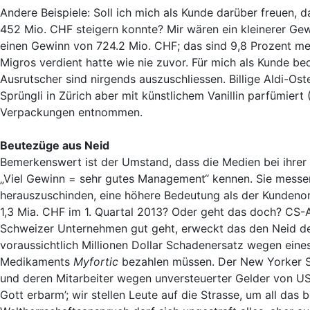
Andere Beispiele: Soll ich mich als Kunde darüber freuen, 
452 Mio. CHF steigern konnte? Mir wären ein kleinerer Ge
einen Gewinn von 724.2 Mio. CHF; das sind 9,8 Prozent mehr 
Migros verdient hatte wie nie zuvor. Für mich als Kunde be
Ausrutscher sind nirgends auszuschliessen. Billige Aldi-Ost
Sprüngli in Zürich aber mit künstlichem Vanillin parfümiert
Verpackungen entnommen.
Beutezüge aus Neid
Bemerkenswert ist der Umstand, dass die Medien bei ihrer 
„Viel Gewinn = sehr gutes Management“ kennen. Sie messen
herauszuschinden, eine höhere Bedeutung als der Kundenor
1,3 Mia. CHF im 1. Quartal 2013? Oder geht das doch? CS-
Schweizer Unternehmen gut geht, erweckt das den Neid de
voraussichtlich Millionen Dollar Schadenersatz wegen ein
Medikaments
Myfortic
bezahlen müssen. Der New Yorker 
und deren Mitarbeiter wegen unversteuerter Gelder von US
Gott erbarm’; wir stellen Leute auf die Strasse, um all da