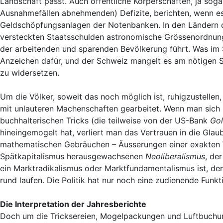
Landschaft passt. Auch öffentliche Körperschaften, ja soga
Ausnahmefällen abnehmenden) Defizite, berichten, wenn es 
Geldschöpfungsanlagen der Notenbanken. In den Ländern de
versteckten Staatsschulden astronomische Grössenordnun
der arbeitenden und sparenden Bevölkerung führt. Was im 
Anzeichen dafür, und der Schweiz mangelt es am nötigen S
zu widersetzen.
Um die Völker, soweit das noch möglich ist, ruhigzustellen
mit unlauteren Machenschaften gearbeitet. Wenn man sich n
buchhalterischen Tricks (die teilweise von der US-Bank
Go
hineingemogelt hat, verliert man das Vertrauen in die Glaub
mathematischen Gebräuchen – Äusserungen einer exakten W
Spätkapitalismus herausgewachsenen
Neoliberalismus
, de
ein Marktradikalismus oder Marktfundamentalismus ist, dem
rund laufen. Die Politik hat nur noch eine zudienende Funkt
Die Interpretation der Jahresberichte
Doch um die Tricksereien, Mogelpackungen und Luftbuchun