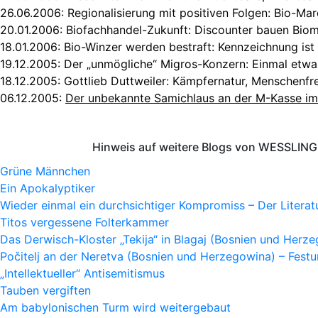
26.06.2006:
Regionalisierung mit positiven Folgen: Bio-Ma
20.01.2006:
Biofachhandel-Zukunft: Discounter bauen Bio
18.01.2006:
Bio-Winzer werden bestraft: Kennzeichnung ist 
19.12.2005:
Der „unmögliche“ Migros-Konzern: Einmal etwa
18.12.2005:
Gottlieb Duttweiler: Kämpfernatur, Menschenfr
06.12.2005:
Der unbekannte Samichlaus an der M-Kasse im
Hinweis auf weitere Blogs von WESSLING 
Grüne Männchen
Ein Apokalyptiker
Wieder einmal ein durchsichtiger Kompromiss – Der Litera
Titos vergessene Folterkammer
Das Derwisch-Kloster „Tekija“ in Blagaj (Bosnien und Herz
Počitelj an der Neretva (Bosnien und Herzegowina) – Fes
„Intellektueller“ Antisemitismus
Tauben vergiften
Am babylonischen Turm wird weitergebaut