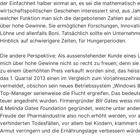
der Einfachheit halber einmal an, es sei die mathematisch e
wirtschaftspolitischen Geschehen interessiert sind, aus J
welcher Funktion man sich die dargebotenen Zahlen auf sic
über hohe Gewinne. Sie ermöglichen Forschungen, Innovati
Löhne und allenfalls Boni. Tatsächlich sollte ein Unterne
Hinblick auf schwierigere Zeiten, für Hungerperioden.
Die andere Perspektive: Als aussenstehender Kunde eines
mich über hohe Gewinne nicht so recht zu freuen; denn sie
zu einem überhöhten Preis verkauft worden sind, das heisst
das 1. Quartal 2013 einen im Vergleich zum Vorjahreszeitr
vermeldet, obschon sein neues Betriebssystem „Windows 8“
Top-Manager serienweise die Flucht ergreifen. Das bedeu
teuer angedreht wurden. Firmengründer
Bill Gates
weiss mi
& Melinda Gates Foundation
gegründet, welche unter andere
Freude der Pharmaindustrie also noch erhöht werden, vor a
verhinderten Todesfällen, vor allem bei Kindern, klammer
Armut verringern und die Ernährungslage verbessern würd