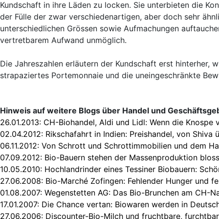
Kundschaft in ihre Läden zu locken. Sie unterbieten die K
der Fülle der zwar verschiedenartigen, aber doch sehr ähnli
unterschiedlichen Grössen sowie Aufmachungen auftauchen 
vertretbarem Aufwand unmöglich.
Die Jahreszahlen erläutern der Kundschaft erst hinterher, wi
strapaziertes Portemonnaie und die uneingeschränkte Be
Hinweis auf weitere Blogs über Handel und Geschäftsge
26.01.2013:
CH-Biohandel, Aldi und Lidl: Wenn die Knospe 
02.04.2012:
Rikschafahrt in Indien: Preishandel, von Shiva
06.11.2012:
Von Schrott und Schrottimmobilien und dem Ha
07.09.2012:
Bio-Bauern stehen der Massenproduktion blos
10.05.2010:
Hochlandrinder eines Tessiner Biobauern: Schön
27.06.2008:
Bio-Marché Zofingen: Fehlender Hunger und f
01.08.2007:
Wegenstetten AG: Das Bio-Brunchen am CH-Nat
17.01.2007:
Die Chance vertan: Biowaren werden in Deutsc
27.06.2006:
Discounter-Bio-Milch und fruchtbare, furchtba