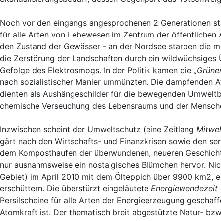
Noch vor den eingangs angesprochenen 2 Generationen st
für alle Arten von Lebewesen im Zentrum der öffentlichen
den Zustand der Gewässer - an der Nordsee starben die me
die Zerstörung der Landschaften durch ein wildwüchsiges
Gefolge des Elektrosmogs. In der Politik kamen die
„Grüne
nach sozialistischer Manier ummünzten. Die dampfenden A
dienten als Aushängeschilder für die bewegenden Umweltb
chemische Verseuchung des Lebensraums und der Mensche
Inzwischen scheint der Umweltschutz (eine Zeitlang
Mitwel
gärt nach den Wirtschafts- und Finanzkrisen sowie den se
dem Komposthaufen der überwundenen, neueren Geschichte v
nur ausnahmsweise ein nostalgisches Blümchen hervor. Nic
Gebiet) im April 2010 mit dem Ölteppich über 9900 km2, e
erschüttern. Die überstürzt eingeläutete
Energiewendezeit
Persilscheine für alle Arten der Energieerzeugung gescha
Atomkraft ist. Der thematisch breit abgestützte Natur- b