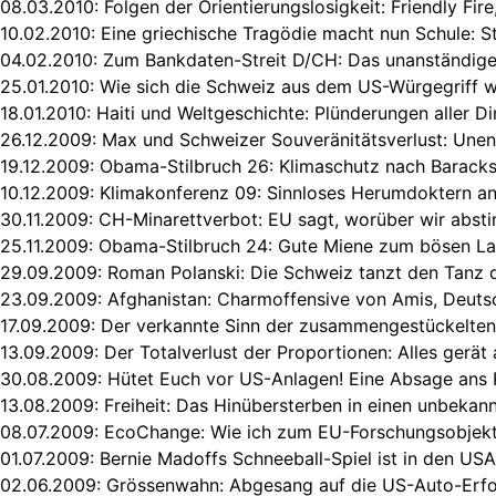
08.03.2010:
Folgen der Orientierungslosigkeit: Friendly Fir
10.02.2010:
Eine griechische Tragödie macht nun Schule: S
04.02.2010:
Zum Bankdaten-Streit D/CH: Das unanständige
25.01.2010:
Wie sich die Schweiz aus dem US-Würgegriff 
18.01.2010:
Haiti und Weltgeschichte: Plünderungen aller D
26.12.2009:
Max und Schweizer Souveränitätsverlust: Une
19.12.2009:
Obama-Stilbruch 26: Klimaschutz nach Baracks
10.12.2009:
Klimakonferenz 09: Sinnloses Herumdoktern 
30.11.2009:
CH-Minarettverbot: EU sagt, worüber wir abst
25.11.2009:
Obama-Stilbruch 24: Gute Miene zum bösen La
29.09.2009:
Roman Polanski: Die Schweiz tanzt den Tanz 
23.09.2009:
Afghanistan: Charmoffensive von Amis, Deutsc
17.09.2009:
Der verkannte Sinn der zusammengestückelten
13.09.2009:
Der Totalverlust der Proportionen: Alles gerät
30.08.2009:
Hütet Euch vor US-Anlagen! Eine Absage ans 
13.08.2009:
Freiheit: Das Hinübersterben in einen unbekan
08.07.2009:
EcoChange: Wie ich zum EU-Forschungsobjek
01.07.2009:
Bernie Madoffs Schneeball-Spiel ist in den USA
02.06.2009:
Grössenwahn: Abgesang auf die US-Auto-Erfo