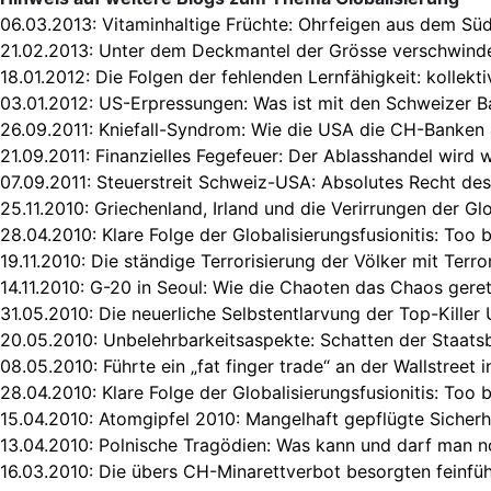
06.03.2013:
Vitaminhaltige Früchte: Ohrfeigen aus dem Süd
21.02.2013:
Unter dem Deckmantel der Grösse verschwinde
18.01.2012:
Die Folgen der fehlenden Lernfähigkeit: kollekti
03.01.2012:
US-Erpressungen: Was ist mit den Schweizer B
26.09.2011:
Kniefall-Syndrom: Wie die USA die CH-Banke
21.09.2011:
Finanzielles Fegefeuer: Der Ablasshandel wird 
07.09.2011:
Steuerstreit Schweiz-USA: Absolutes Recht des
25.11.2010:
Griechenland, Irland und die Verirrungen der Gl
28.04.2010:
Klare Folge der Globalisierungsfusionitis: Too b
19.11.2010:
Die ständige Terrorisierung der Völker mit Terr
14.11.2010:
G-20 in Seoul: Wie die Chaoten das Chaos gere
31.05.2010:
Die neuerliche Selbstentlarvung der Top-Killer 
20.05.2010:
Unbelehrbarkeitsaspekte: Schatten der Staats
08.05.2010:
Führte ein „fat finger trade“ an der Wallstreet 
28.04.2010:
Klare Folge der Globalisierungsfusionitis: Too b
15.04.2010:
Atomgipfel 2010: Mangelhaft gepflügte Sicherh
13.04.2010:
Polnische Tragödien: Was kann und darf man 
16.03.2010:
Die übers CH-Minarettverbot besorgten feinfüh