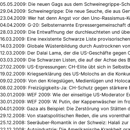
05.05.2009:
Die neuen Gags aus dem Schweinegrippe-Sch
29.04.2009:
Schweinegrippe: Die neue Seuche, die aus G
23.04.2009:
Wer hat denn Angst vor den Uno-Rassismus-K
04.04.2009:
G-20: Selbsternannte Erpressergemeinschaft 
28.03.2009:
Die Entwaffnung der durchleuchteten und übe
16.03.2009:
Eine inexistente Schwarze Liste provisorische
14.03.2009:
Globale Wüstenbildung durch Austrocknen vo
12.03.2009:
Der Dalai Lama, der die US-Geschäfte gegen C
03.03.2009:
Die Schwarzen Listen, die auf der Achse des 
27.02.2009:
US-Erpressungen: CH-Elite übt sich in Selbstb
19.02.2009:
Kriegserklärung des US-Molochs an die Konku
09.02.2009:
Von den Kriegslügen, Medienlügen und Holoc
08.02.2009:
Freizügigkeits-Ja: CH-Schutz gegen stärkere
30.01.2009:
WEF 2009: Wie der einseitige US-Moderator E
30.01.2009:
WEF 2009: W. Putin, der Kappenwäscher im fr
04.01.2009:
Gaza als Beispiel: Die Zerstörung von Stätten 
29.12.2008:
Von staatspolitischen Reden, die uns vorentha
25.12.2008:
Seeräuber-Romantik in der Schweiz: Halali zur
22.12.2008:
Autoindustrie: Die Amerikanische Krankheit gra