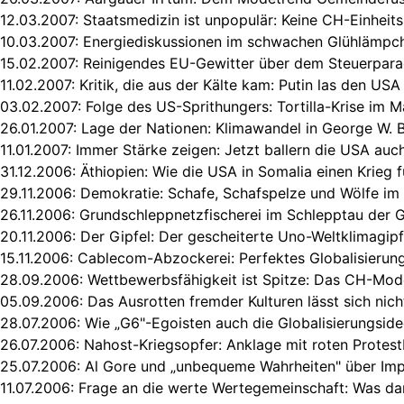
12.03.2007:
Staatsmedizin ist unpopulär: Keine CH-Einheit
10.03.2007:
Energiediskussionen im schwachen Glühlämpc
15.02.2007:
Reinigendes EU-Gewitter über dem Steuerpara
11.02.2007:
Kritik, die aus der Kälte kam: Putin las den USA
03.02.2007:
Folge des US-Sprithungers: Tortilla-Krise im 
26.01.2007:
Lage der Nationen: Klimawandel in George W. 
11.01.2007:
Immer Stärke zeigen: Jetzt ballern die USA auc
31.12.2006:
Äthiopien: Wie die USA in Somalia einen Krieg 
29.11.2006:
Demokratie: Schafe, Schafspelze und Wölfe im
26.11.2006:
Grundschleppnetzfischerei im Schlepptau der G
20.11.2006:
Der Gipfel: Der gescheiterte Uno-Weltklimagipfe
15.11.2006:
Cablecom-Abzockerei: Perfektes Globalisierun
28.09.2006:
Wettbewerbsfähigkeit ist Spitze: Das CH-Model
05.09.2006:
Das Ausrotten fremder Kulturen lässt sich nich
28.07.2006:
Wie „G6"-Egoisten auch die Globalisierungsid
26.07.2006:
Nahost-Kriegsopfer: Anklage mit roten Protest
25.07.2006:
Al Gore und „unbequeme Wahrheiten" über Imp
11.07.2006:
Frage an die werte Wertegemeinschaft: Was dar