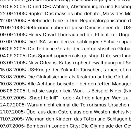
26.09.2005:
D und CH: Wahlen, Abstimmungen und Kosmop
22.09.2005:
Röpke: Das masslos überdehnte „Mass des Me
12.09.2005:
Belebende Töne in Dur: Regionalorganisation d
11.09.2005:
Reflexionen über religiöse Dimensionen der US
09.09.2005:
Henry David Thoreau und die Pflicht zur Ung
07.09.2005:
Die USA schreiben verschlungene Schützenpa
06.09.2005:
Die tödliche Gefahr der zentralistischen Globa
04.09.2005:
Das Sprachkopieren als geistige Unterwerfung
03.09.2005:
New Orleans: Katastrophenbewältigung mit Sc
15.08.2005:
US-Kriege der Zukunft: Täuschen, tarnen, effiz
13.08.2005:
Die Glokalisierung als Reaktion auf die Globali
10.08.2005:
Alle Achtung beiseite – bei den fetten Manage
06.08.2005:
Und sie sagten kein Wort ...: Beispiel Niger (Ni
25.07.2005:
„Shoot to kill“ - oder: Auf dem langen Weg zur
24.07.2005:
Warum nicht einmal die Terrorismus-Ursachen
21.07.2005:
Übel aus dem Osten, aus dem Westen nichts N
11.07.2005:
Wie man den Kindern das Töten und Schlagen b
07.07.2005:
Bomben in London City: Die Olympiade der Ge