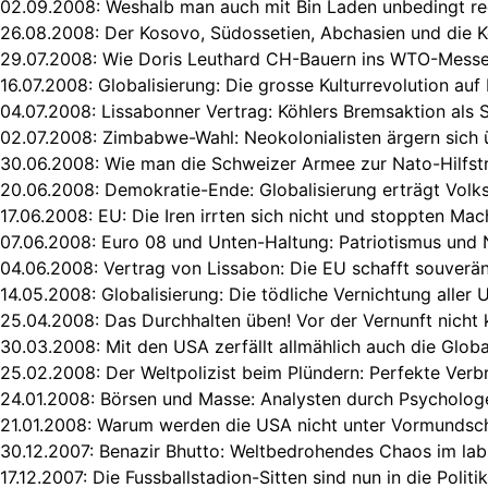
02.09.2008:
Weshalb man auch mit Bin Laden unbedingt r
26.08.2008:
Der Kosovo, Südossetien, Abchasien und die 
29.07.2008:
Wie Doris Leuthard CH-Bauern ins WTO-Messer
16.07.2008:
Globalisierung: Die grosse Kulturrevolution au
04.07.2008:
Lissabonner Vertrag: Köhlers Bremsaktion als S
02.07.2008:
Zimbabwe-Wahl: Neokolonialisten ärgern sich
30.06.2008:
Wie man die Schweizer Armee zur Nato-Hilfst
20.06.2008:
Demokratie-Ende: Globalisierung erträgt Volk
17.06.2008:
EU: Die Iren irrten sich nicht und stoppten Ma
07.06.2008:
Euro 08 und Unten-Haltung: Patriotismus und 
04.06.2008:
Vertrag von Lissabon: Die EU schafft souverä
14.05.2008:
Globalisierung: Die tödliche Vernichtung aller 
25.04.2008:
Das Durchhalten üben! Vor der Vernunft nicht k
30.03.2008:
Mit den USA zerfällt allmählich auch die Globa
25.02.2008:
Der Weltpolizist beim Plündern: Perfekte Verb
24.01.2008:
Börsen und Masse: Analysten durch Psycholog
21.01.2008:
Warum werden die USA nicht unter Vormundscha
30.12.2007:
Benazir Bhutto: Weltbedrohendes Chaos im lab
17.12.2007:
Die Fussballstadion-Sitten sind nun in die Polit