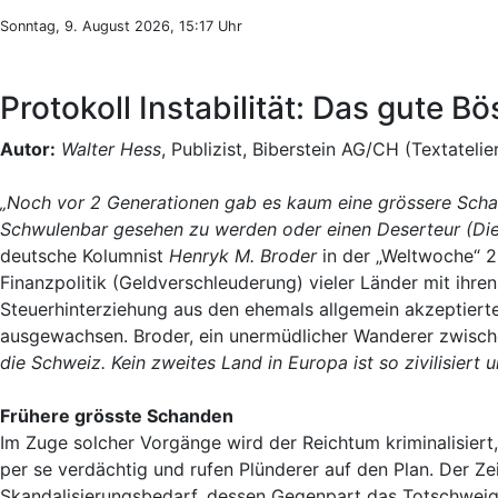
Sonntag, 9. August 2026, 15:17 Uhr
Protokoll Instabilität: Das gute 
Autor:
Walter Hess
, Publizist, Biberstein AG/CH (Textatelie
„Noch vor 2 Generationen gab es kaum eine grössere Schand
Schwulenbar gesehen zu werden oder einen Deserteur (Dien
deutsche Kolumnist
Henryk M. Broder
in der „Weltwoche“ 20
Finanzpolitik (Geldverschleuderung) vieler Länder mit ihre
Steuerhinterziehung aus den ehemals allgemein akzeptier
ausgewachsen. Broder, ein unermüdlicher Wanderer zwisc
die Schweiz. Kein zweites Land in Europa ist so zivilisiert 
Frühere grösste Schanden
Im Zuge solcher Vorgänge wird der Reichtum kriminalisier
per se verdächtig und rufen Plünderer auf den Plan. Der Ze
Skandalisierungsbedarf, dessen Gegenpart das Totschweige