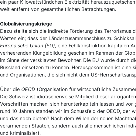
ein paar Kilowattstündchen Elektrizität herauszuquetsc
weit entfernt von gesamtheitlichen Betrachtungen.
Globalisierungskriege
Dazu stellte sich die indirekte Förderung des Terrorismus
Werten ein; dass der Länderzusammenschluss zu Schicksals
Europäische Union (EU),
eine Fehlkonstruktion kapitalen 
verheerenden Klüngelbildung geschah im Rahmen der Global
im Sinne der versklavten Bewohner. Die EU wurde durch di
Russland einsetzen zu können. Herausgekommen ist eine sim
und Organisationen, die sich nicht dem US-Herrschaftsans
Über die
OECD
(Organisation für wirtschaftliche Zusammen
Die Schweiz ist idiotischerweise Mitglied dieser arrogant
Vorschriften machen, sich herunterkapiteln lassen und vor
rund 10 Jahren standen wir im Schussfeld der OECD, der wi
und das noch bieten? Nach dem Willen der neuen Machthabe
verarmenden Staaten, sondern auch alle menschlichen Ind
und kriminalisiert.