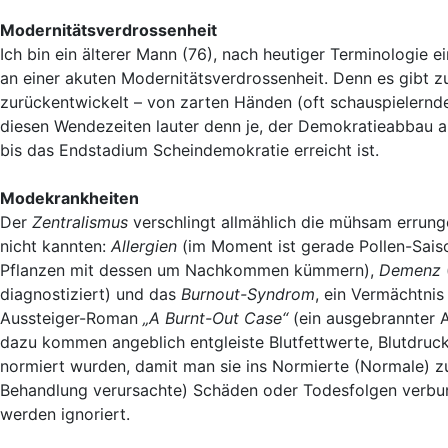
Modernitätsverdrossenheit
Ich bin ein älterer Mann (76), nach heutiger Terminologie 
an einer akuten Modernitätsverdrossenheit. Denn es gibt zu
zurückentwickelt – von zarten Händen (oft schauspielernden
diesen Wendezeiten lauter denn je, der Demokratieabbau ab
bis das Endstadium Scheindemokratie erreicht ist.
Modekrankheiten
Der
Zentralismus
verschlingt allmählich die mühsam errung
nicht kannten:
Allergien
(im Moment ist gerade Pollen-Saiso
Pflanzen mit dessen um Nachkommen kümmern),
Demenz
diagnostiziert) und das
Burnout-Syndrom
, ein Vermächtnis 
Aussteiger-Roman
„A Burnt-Out Case“
(ein ausgebrannter A
dazu kommen angeblich entgleiste Blutfettwerte, Blutdruc
normiert wurden, damit man sie ins Normierte (Normale) z
Behandlung verursachte) Schäden oder Todesfolgen verbunde
werden ignoriert.