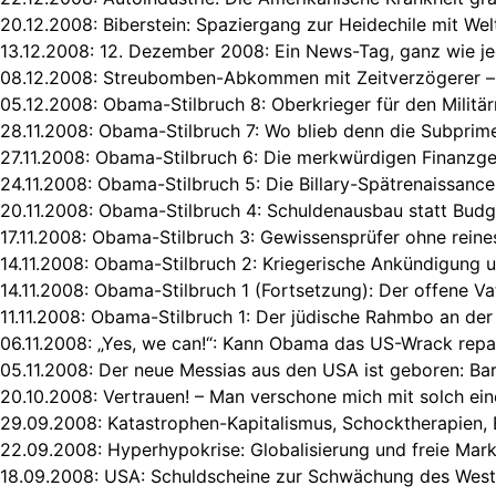
20.12.2008:
Biberstein: Spaziergang zur Heidechile mit Wel
13.12.2008:
12. Dezember 2008: Ein News-Tag, ganz wie je
08.12.2008:
Streubomben-Abkommen mit Zeitverzögerer –
05.12.2008:
Obama-Stilbruch 8: Oberkrieger für den Milit
28.11.2008:
Obama-Stilbruch 7: Wo blieb denn die Subprime
27.11.2008:
Obama-Stilbruch 6: Die merkwürdigen Finanzgen
24.11.2008:
Obama-Stilbruch 5: Die Billary-Spätrenaissance
20.11.2008:
Obama-Stilbruch 4: Schuldenausbau statt Budg
17.11.2008:
Obama-Stilbruch 3: Gewissensprüfer ohne rein
14.11.2008:
Obama-Stilbruch 2: Kriegerische Ankündigung u
14.11.2008:
Obama-Stilbruch 1 (Fortsetzung): Der offene V
11.11.2008:
Obama-Stilbruch 1: Der jüdische Rahmbo an der
06.11.2008:
„Yes, we can!“: Kann Obama das US-Wrack repa
05.11.2008:
Der neue Messias aus den USA ist geboren: B
20.10.2008:
Vertrauen! – Man verschone mich mit solch ei
29.09.2008:
Katastrophen-Kapitalismus, Schocktherapien,
22.09.2008:
Hyperhypokrise: Globalisierung und freie Mark
18.09.2008:
USA: Schuldscheine zur Schwächung des West