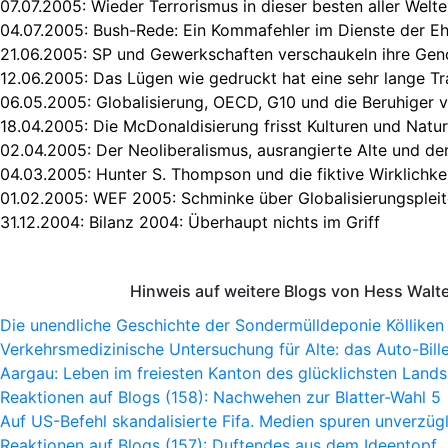
07.07.2005:
Wieder Terrorismus in dieser besten aller Welt
04.07.2005:
Bush-Rede: Ein Kommafehler im Dienste der Ehr
21.06.2005:
SP und Gewerkschaften verschaukeln ihre Gen
12.06.2005:
Das Lügen wie gedruckt hat eine sehr lange Tr
06.05.2005:
Globalisierung, OECD, G10 und die Beruhiger 
18.04.2005:
Die McDonaldisierung frisst Kulturen und Natu
02.04.2005:
Der Neoliberalismus, ausrangierte Alte und de
04.03.2005:
Hunter S. Thompson und die fiktive Wirklichke
01.02.2005:
WEF 2005: Schminke über Globalisierungsplei
31.12.2004:
Bilanz 2004: Überhaupt nichts im Griff
Hinweis auf weitere Blogs von Hess Walt
Die unendliche Geschichte der Sondermülldeponie Kölliken
Verkehrsmedizinische Untersuchung für Alte: das Auto-Bille
Aargau: Leben im freiesten Kanton des glücklichsten Lands
Reaktionen auf Blogs (158): Nachwehen zur Blatter-Wahl 5
Auf US-Befehl skandalisierte Fifa. Medien spuren unverzügl
Reaktionen auf Blogs (157): Duftendes aus dem Ideentopf