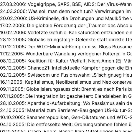
27.03.2006:
Vogelgrippe, SARS, BSE, AIDS: Der Virus-Wahn 
24.03.2006:
Was soll man denn noch tun? Verwirrungen im 
20.02.2006:
US-Kriminelle, die Drohungen und Maulkörbe v
17.02.2006:
Die globale Förderung der „Träumer des Absolu
10.02.2006:
Verletzte Gefühle: Karikaturisten entzünden ei
28.12.2005:
Globalisierungsfolge: Gelenkte statt direkte D
20.12.2005:
Der WTO-Minimal-Kompromiss: Bloss Brosame
17.12.2005:
Wunderbare Wandlung verlogener Folterer in 
08.12.2005:
Koalition für Kultur-Vielfalt: Nicht Amen (Ej-Mä
05.12.2005:
Chance21: Intellektuelle Kämpfer gegen die Ein
02.12.2005:
Swisscom und Fusionswahn: „S’isch gnueg Heu
16.11.2005:
Kapitalismus, Neoliberalismus und Neokonserva
09.11.2005:
Globalisierungsaussicht: Brennt es nach Paris b
07.11.2005:
Die Integration ist gescheitert: Elendsleben in 
28.10.2005:
Apartheid-Aufarbeitung: Wo Rassismus sein da
24.10.2005:
Material zum Barrieren-Bau gegen US-Kultur-S
10.10.2005:
Bananenrepubliken, Gen-Diktaturen und WTO-
04.10.2005:
Die entfesselte Welt: Ordnungsrahmen fehlen ü
01.10.2005: „
Crash. Boom. Bang": Kein Mittel gegen Holly