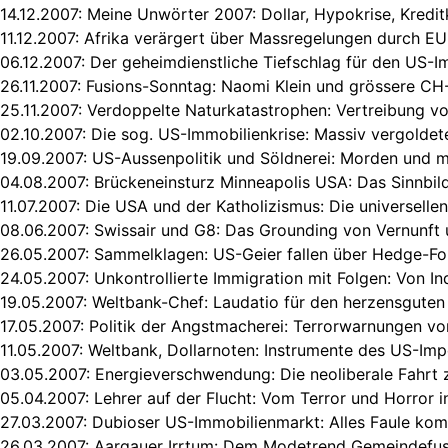
14.12.2007:
Meine Unwörter 2007: Dollar, Hypokrise, Kredit
11.12.2007:
Afrika verärgert über Massregelungen durch EU
06.12.2007:
Der geheimdienstliche Tiefschlag für den US-I
26.11.2007:
Fusions-Sonntag: Naomi Klein und grössere C
25.11.2007:
Verdoppelte Naturkatastrophen: Vertreibung v
02.10.2007:
Die sog. US-Immobilienkrise: Massiv vergoldet
19.09.2007:
US-Aussenpolitik und Söldnerei: Morden und 
04.08.2007:
Brückeneinsturz Minneapolis USA: Das Sinnbil
11.07.2007:
Die USA und der Katholizismus: Die universelle
08.06.2007:
Swissair und G8: Das Grounding von Vernunft 
26.05.2007:
Sammelklagen: US-Geier fallen über Hedge-Fo
24.05.2007:
Unkontrollierte Immigration mit Folgen: Von In
19.05.2007:
Weltbank-Chef: Laudatio für den herzensguten
17.05.2007:
Politik der Angstmacherei: Terrorwarnungen vo
11.05.2007:
Weltbank, Dollarnoten: Instrumente des US-Imp
03.05.2007:
Energieverschwendung: Die neoliberale Fahrt 
05.04.2007:
Lehrer auf der Flucht: Vom Terror und Horror 
27.03.2007:
Dubioser US-Immobilienmarkt: Alles Faule ko
26.03.2007:
Aargauer Irrtum: Dem Modetrend Gemeindefus