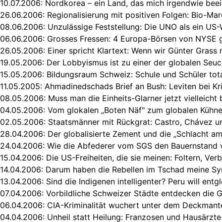
10.07.2006:
Nordkorea – ein Land, das mich irgendwie bee
26.06.2006:
Regionalisierung mit positiven Folgen: Bio-Ma
08.06.2006:
Unzulässige Feststellung: Die UNO als ein US
06.06.2006:
Grosses Fressen: 4 Europa-Börsen von NYSE 
26.05.2006:
Einer spricht Klartext: Wenn wir Günter Grass n
19.05.2006:
Der Lobbyismus ist zu einer der globalen Se
15.05.2006:
Bildungsraum Schweiz: Schule und Schüler tot
11.05.2005:
Ahmadinedschads Brief an Bush: Leviten bei K
08.05.2006:
Muss man die Einheits-Glarner jetzt vielleich
04.05.2006:
Vom glokalen „Boten Näf" zum globalen Kühne
02.05.2006:
Staatsmänner mit Rückgrat: Castro, Chávez u
28.04.2006:
Der globalisierte Zement und die „Schlacht a
24.04.2006:
Wie die Abfederer vom SGS den Bauernstand v
15.04.2006:
Die US-Freiheiten, die sie meinen: Foltern, Ver
14.04.2006:
Darum haben die Rebellen im Tschad meine S
13.04.2006:
Sind die Indigenen intelligenter? Peru will entg
07.04.2006:
Vorbildliche Schweizer Städte entdecken die G
06.04.2006:
CIA-Kriminalität wuchert unter dem Deckmante
04.04.2006:
Unheil statt Heilung: Franzosen und Hausärzte