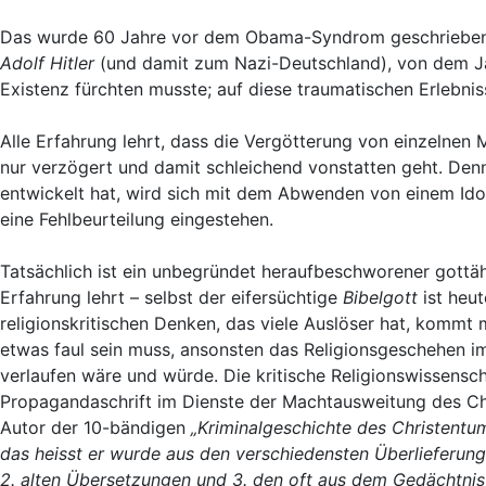
Das wurde 60 Jahre vor dem Obama-Syndrom geschrieben, 
Adolf Hitler
(und damit zum Nazi-Deutschland), von dem Ja
Existenz fürchten musste; auf diese traumatischen Erlebn
Alle Erfahrung lehrt, dass die Vergötterung von einzelnen 
nur verzögert und damit schleichend vonstatten geht. Denn 
entwickelt hat, wird sich mit dem Abwenden von einem Idol
eine Fehlbeurteilung eingestehen.
Tatsächlich ist ein unbegründet heraufbeschworener gottähn
Erfahrung lehrt – selbst der eifersüchtige
Bibelgott
ist heut
religionskritischen Denken, das viele Auslöser hat, kommt
etwas faul sein muss, ansonsten das Religionsgeschehen i
verlaufen wäre und würde. Die kritische Religionswissensch
Propagandaschrift im Dienste der Machtausweitung des Chr
Autor der 10-bändigen
„Kriminalgeschichte des Christentu
das heisst er wurde aus den verschiedensten Überlieferung
2. alten Übersetzungen und 3. den oft aus dem Gedächtnis 