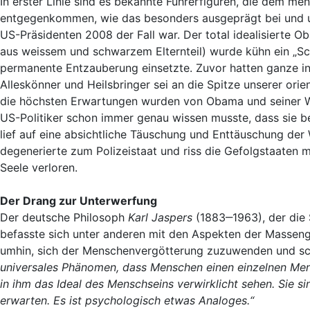
In erster Linie sind es bekannte Führerfiguren, die dem me
entgegenkommen, wie das besonders ausgeprägt bei und 
US-Präsidenten 2008 der Fall war. Der total idealisierte 
aus weissem und schwarzem Elternteil) wurde kühn ein „Sch
permanente Entzauberung einsetzte. Zuvor hatten ganze in 
Alleskönner und Heilsbringer sei an die Spitze unserer ori
die höchsten Erwartungen wurden von Obama und seiner Wa
US-Politiker schon immer genau wissen musste, dass sie b
lief auf eine absichtliche Täuschung und Enttäuschung der 
degenerierte zum Polizeistaat und riss die Gefolgstaaten m
Seele verloren.
Der Drang zur Unterwerfung
Der deutsche Philosoph
Karl Jaspers
(1883‒1963), der die 
befasste sich unter anderen mit den Aspekten der Massenge
umhin, sich der Menschenvergötterung zuzuwenden und sc
universales Phänomen, dass Menschen einen einzelnen Men
in ihm das Ideal des Menschseins verwirklicht sehen. Sie s
erwarten. Es ist psychologisch etwas Analoges.“