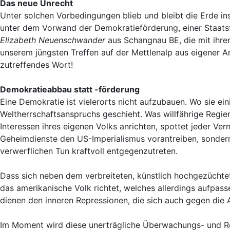
Das neue Unrecht
Unter solchen Vorbedingungen blieb und bleibt die Erde ins
unter dem Vorwand der Demokratieförderung, einer Staatsfor
Elizabeth Neuenschwander
aus Schangnau BE, die mit ihrem
unserem jüngsten Treffen auf der Mettlenalp aus eigener An
zutreffendes Wort!
Demokratieabbau statt -förderung
Eine Demokratie ist vielerorts nicht aufzubauen. Wo sie e
Weltherrschaftsanspruchs geschieht. Was willfährige Regi
Interessen ihres eigenen Volks anrichten, spottet jeder Ver
Geheimdienste den US-Imperialismus vorantreiben, sondern
verwerflichen Tun kraftvoll entgegenzutreten.
Dass sich neben dem verbreiteten, künstlich hochgezüchtet
das amerikanische Volk richtet, welches allerdings aufpass
dienen den inneren Repressionen, die sich auch gegen die 
Im Moment wird diese unerträgliche Überwachungs- und Re