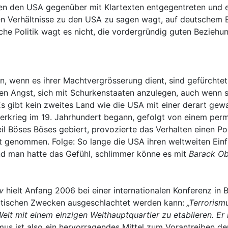
en den USA gegenüber mit Klartexten entgegentreten und e
n Verhältnisse zu den USA zu sagen wagt, auf deutschem B
sche Politik wagt es nicht, die vordergründig guten Bezie
, wenn es ihrer Machtvergrösserung dient, sind gefürchtet,
ben Angst, sich mit Schurkenstaaten anzulegen, auch wenn s
 gibt kein zweites Land wie die USA mit einer derart gewa
erkrieg im 19. Jahrhundert begann, gefolgt von einem perm
eil Böses Böses gebiert, provozierte das Verhalten einen Po
it genommen. Folge: So lange die USA ihren weltweiten Ein
nd man hatte das Gefühl, schlimmer könne es mit
Barack O
v
hielt Anfang 2006 bei einer internationalen Konferenz in B
litischen Zwecken ausgeschlachtet werden kann:
„Terrorism
e Welt mit einem einzigen Welthauptquartier zu etablieren.
us ist also ein hervorragendes Mittel zum Vorantreiben der