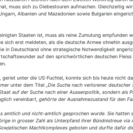
t, muss sich zu Diebestouren aufmachen. Gleichzeitig wird
Ungarn, Albanien und Mazedonien sowie Bulgarien eingerich
reinigten Staaten ist, muss als reine Zumutung empfunden 
e sich erst meldeten, als die deutsche Armee ohnehin ausg
Die in Deutschland ohne strategische Notwendigkeit angeri
rtschaftswunder auf den sprichwörtlichen deutschen Fleiss
en.
, geriet unter die US-Fuchtel, konnte sich bis heute nicht 
rmer
unter dem Titel
„Die Suche nach verlorener deutscher 
 Staat auf der Suche nach einer Aussenpolitik, sondern als
raglich vereinbart, gehörte der Ausnahmezustand für den Fa
as amtlich und nicht-amtlich gesprochen wurde. Sie hatten s
ige in grosser Zahl als Unterpfand ihrer Bündnistreue via A
Sowjetischen Machtkomplexes geboten und durfte dafür die