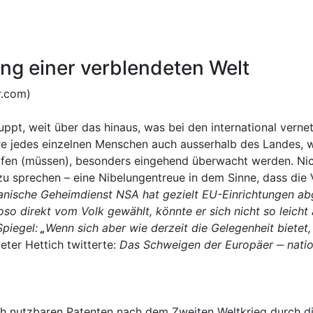
ng einer verblendeten Welt
r.com)
uppt, weit über das hinaus, was bei den international vern
häre jedes einzelnen Menschen auch ausserhalb des Landes, 
erfen (müssen), besonders eingehend überwacht werden. Ni
u sprechen – eine Nibelungentreue in dem Sinne, dass die V
nische Geheimdienst NSA hat gezielt EU-Einrichtungen abge
 direkt vom Volk gewählt, könnte er sich nicht so leicht 
Spiegel:
„
Wenn sich aber wie derzeit die Gelegenheit bietet
eter Hettich twitterte:
Das Schweigen der Europäer ‒
natio
ch nutzbaren Patenten nach dem Zweiten Weltkrieg durch d