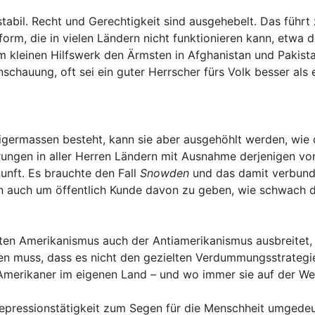
tabil. Recht und Gerechtigkeit sind ausgehebelt. Das führt
m, die in vielen Ländern nicht funktionieren kann, etwa dor
 kleinen Hilfswerk den Ärmsten in Afghanistan und Pakistan
schauung, oft sei ein guter Herrscher fürs Volk besser als
inigermassen besteht, kann sie aber ausgehöhlt werden, wie
erungen in aller Herren Ländern mit Ausnahme derjenigen v
nunft. Es brauchte den Fall
Snowden
und das damit verbunde
 auch um öffentlich Kunde davon zu geben, wie schwach die
en Amerikanismus auch der Antiamerikanismus ausbreitet, i
en muss, dass es nicht den gezielten Verdummungsstrategien
Amerikaner im eigenen Land – und wo immer sie auf der Welt
pressionstätigkeit zum Segen für die Menschheit umgedeu