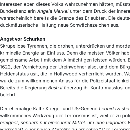
Interessen eben dieses Volks wahrzunehmen hätten, müsst
Bundeskanzlerin
Angela Merkel
unter dem Druck der innere
wahrscheinlich bereits die Grenze des Erlaubten. Die deut
duckmäuserische Haltung neue Schwächezeichen aus.
Angst vor Schurken
Skrupellose Tyrannen, die drohen, unterdrücken und morden
kriminelle Energie an Einfluss. Denn die meisten Völker ha
gemeinsame Arbeit mit dem Allmächtigen leisten würden. Es
1622, der Vernichtung der Ureinwohner also, und dem Bürg
Heldenstatus usf., die in Hollywood verherrlicht wurden. W
wurde zum willkommenen Anlass für die Polizeistaatlichke
Bereits die Regierung
Bush II
überzog ihr Konto masslos, u
belehrt.
Der ehemalige Kalte Krieger und US-General
Leonid Ivasho
willkommenes Werkzeug der Terrorismus ist, weil er zu po
ereignet, sondern nur eines ihrer Mittel, um eine unipolar
Herrschaft einer neuen Weltelite zu errichten.“
Der Terrorism