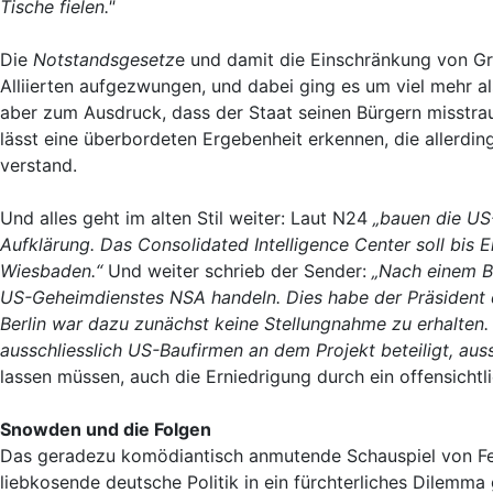
Tische fielen."
Die
Notstandsgesetz
e und damit die Einschränkung von Gr
Alliierten aufgezwungen, und dabei ging es um viel mehr 
aber zum Ausdruck, dass der Staat seinen Bürgern misstrau
lässt eine überbordeten Ergebenheit erkennen, die allerdin
verstand.
Und alles geht im alten Stil weiter: Laut N24
„bauen die US-
Aufklärung. Das Consolidated Intelligence Center soll bis
Wiesbaden.“
Und weiter schrieb der Sender:
„Nach einem Be
US-Geheimdienstes NSA handeln. Dies habe der Präsident 
Berlin war dazu zunächst keine Stellungnahme zu erhalten
ausschliesslich US-Baufirmen an dem Projekt beteiligt, a
lassen müssen, auch die Erniedrigung durch ein offensichtl
Snowden und die Folgen
Das geradezu komödiantisch anmutende Schauspiel von Fei
liebkosende deutsche Politik in ein fürchterliches Dilemma 