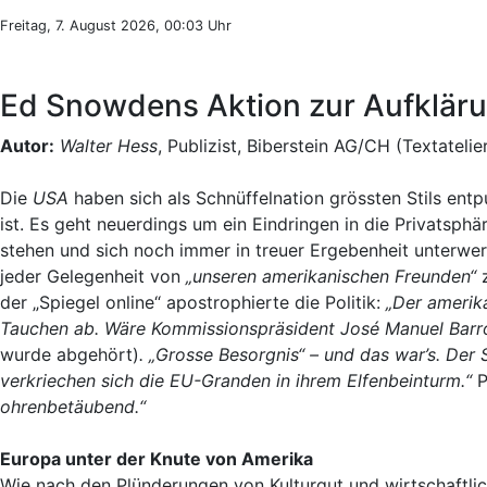
Freitag, 7. August 2026, 00:03 Uhr
Ed Snowdens Aktion zur Aufkläru
Autor:
Walter Hess
, Publizist, Biberstein AG/CH (Textatelie
Die
USA
haben sich als Schnüffelnation grössten Stils entp
ist. Es geht neuerdings um ein Eindringen in die Privatsp
stehen und sich noch immer in treuer Ergebenheit unterw
jeder Gelegenheit von
„unseren amerikanischen Freunden“
z
der „Spiegel online“ apostrophierte die Politik:
„
Der amerika
Tauchen ab. Wäre Kommissionspräsident José Manuel Barroso
wurde abgehört)
. „Grosse Besorgnis“ – und das war’s. Der 
verkriechen sich die EU-Granden in ihrem Elfenbeinturm.“
P
ohrenbetäubend.“
Europa unter der Knute von Amerika
Wie nach den Plünderungen von Kulturgut und wirtschaftli