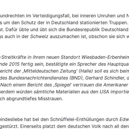
undrechten im Verteidigungsfall, bei inneren Unruhen un
als um den Schutz der in Deutschland stationierten Truppe
t. Dafür übte und übt sich die Bundesrepublik Deutschland
gs auch in der
Schweiz
auszumachen ist, obschon sie sich 
Streitkräfte in ihrem neuen Standort Wiesbaden-Erbenheim 
 Ende 2015 fertig sein, bestätigte ein Sprecher des Hauptq
richt der ,Mitteldeutschen Zeitung’ (Halle) soll es sich 
des Bundesnachrichtendienstes (BND), Gerhard Schindler,
.
Nach einem Bericht des ,Spiegel’ vertrauen die Amerikaner
usserdem würden sämtliche Materialien aus den USA importi
ich abgrundtiefes Misstrauen.
ndesliebe hat bei den Schnüffelei-Enthüllungen durch
Edw
gestürzt. Einerseits platzt dem deutschen Volk nach all den