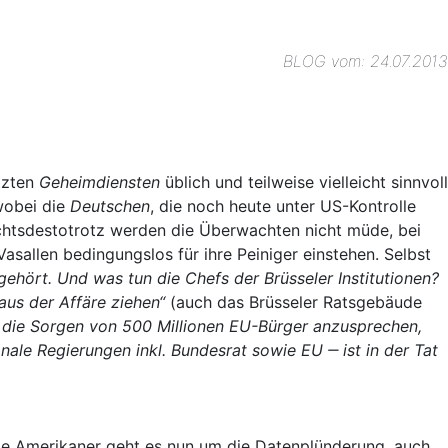
BLOG vom: 24.07.2013
etzten
Geheimdiensten
üblich und teilweise vielleicht sinnvoll
wobei die
Deutschen
, die noch heute unter US-Kontrolle
chtsdestotrotz werden die Überwachten nicht müde, bei
asallen bedingungslos für ihre Peiniger einstehen. Selbst
hört. Und was tun die Chefs der Brüsseler Institutionen?
aus der Affäre ziehen“
(auch das Brüsseler Ratsgebäude
, die Sorgen von 500 Millionen EU-Bürger anzusprechen,
nale Regierungen inkl. Bundesrat sowie EU ‒
ist in der Tat
ie Amerikaner geht es nun um die Datenplünderung, auch