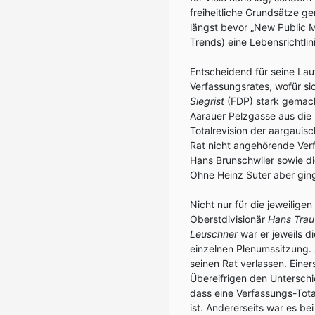
freiheitliche Grundsätze ge
längst bevor „New Public 
Trends) eine Lebensrichtlin
Entscheidend für seine La
Verfassungsrates, wofür si
Siegrist
(FDP) stark gemacht
Aarauer Pelzgasse aus die
Totalrevision der aargaui
Rat nicht angehörende Verf
Hans Brunschwiler sowie di
Ohne Heinz Suter aber gin
Nicht nur für die jeweilig
Oberstdivisionär
Hans Traut
Leuschner
war er jeweils d
einzelnen Plenumssitzung. 
seinen Rat verlassen. Eine
Übereifrigen den Untersch
dass eine Verfassungs-Tota
ist. Andererseits war es b