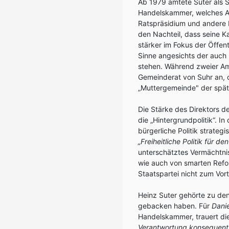
Ab 1979 amtete Suter als Se
Handelskammer, welches Am
Ratspräsidium und andere P
den Nachteil, dass seine K
stärker im Fokus der Öffent
Sinne angesichts der auch 
stehen.
Während zweier Am
Gemeinderat von Suhr an, d
„Muttergemeinde" der spät
Die Stärke des Direktors 
die „Hintergrundpolitik“. I
bürgerliche Politik strateg
„Freiheitliche Politik für d
unterschätztes Vermächtni
wie auch von smarten Refor
Staatspartei nicht zum Vorte
Heinz Suter gehörte zu den
gebacken haben. Für
Dani
Handelskammer, trauert die
Verantwortung konsequent