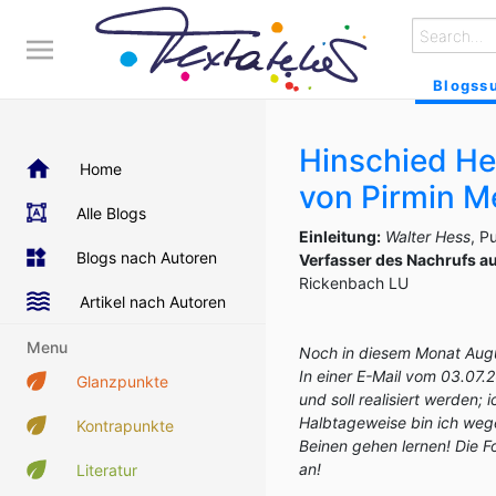
Blogss
Hinschied Hei
Home
von Pirmin M
Alle Blogs
Einleitung:
Walter Hess
, P
Blogs nach Autoren
Verfasser des Nachrufs au
Rickenbach LU
Artikel nach Autoren
Menu
Noch in diesem Monat Augu
In einer E-Mail vom 03.07.2
Glanzpunkte
und soll realisiert werden
Halbtageweise bin ich weg
Kontrapunkte
Beinen gehen lernen! Die 
an!
Literatur