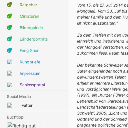
Ratgeber
Vom 15. bis 27. Juli 2014 b
Mongolei). Vom 30. Juli bis
Miniaturen
meiner Familie und dem Hund
ist nicht auszuhalten."
Bildergalerie
Zu dem Treffen mit den übl
Länderporträts
lehrreich und inspirierend 
der Mongolei verstorben. I
Feng Shui
zukommen liess, kaum fass
Rundbriefe
Der bekannte Schweizer Au
Suter eingehender noch als
Impressum
bewundernswerten Talent, 
erhielt er mehrere Literatu
Schlossportal
und vorzüglichen) Werk geh
(1997), ein „Kurzer Führer
Social Media
Lebensbild von „Paracelsus
Twitter
Landschaftsdarstellungen (
Schweiz“, 2005; „Licht und
Buchtipp
Gotthard und der Schmied
prägnante politische Schri