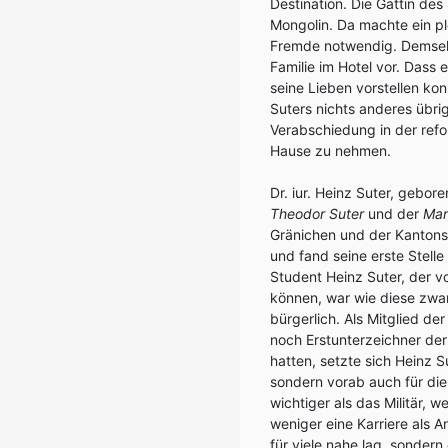
Destination. Die Gattin de
Mongolin. Da machte ein plö
Fremde notwendig. Demsel
Familie im Hotel vor. Dass 
seine Lieben vorstellen ko
Suters nichts anderes übrig
Verabschiedung in der refo
Hause zu nehmen.
Dr. iur. Heinz Suter, gebo
Theodor Suter
und der
Mar
Gränichen und der Kantonss
und fand seine erste Stell
Student Heinz Suter, der v
können, war wie diese zwar
bürgerlich. Als Mitglied de
noch Erstunterzeichner d
hatten, setzte sich Heinz Su
sondern vorab auch für die 
wichtiger als das Militär, 
weniger eine Karriere als A
für viele nahe lag, sondern