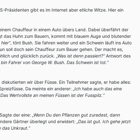
Präsidenten gibt es im Internet aber etliche Witze. Hier ein
seinem Chauffeur in einem Auto übers Land. Dabei überfährt der
ngt das Huhn zum Bauern, kommt mit blauem Auge und blutender
 hier“
, tönt Bush. Sie fahren weiter und ein Schwein läuft ins Auto
un soll doch sein Chauffeur zum Bauer gehen. Der macht es,
öhlich und glücklich zurück.
„Was ist denn passiert?“
Antwort des
h bin Fahrer von George W. Bush. Das Schwein ist tot.“
diskutierten wir über Füsse. Ein Teilnehmer sagte, er habe alles:
Spreizfüsse. Da meinte ein anderer: „
Ich habe auch das eine
s Wertvollste an meinen Füssen ist der Fusspilz.“
 Sagte der eine:
„Wenn Du den Pflanzen gut zuredest, dann
ndere Gärtner überlegt und erwidert:
„Das ist gut. Ich gehe jetzt
e das Unkraut.“