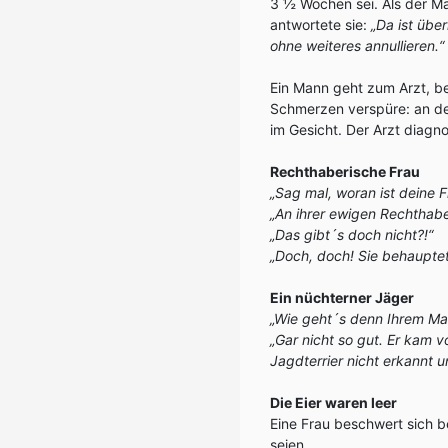
3 ½ Wochen sei. Als der Ma
antwortete sie:
„Da ist üb
ohne weiteres annullieren.“
Ein Mann geht zum Arzt, be
Schmerzen verspüre: an den
im Gesicht. Der Arzt diagn
Rechthaberische Frau
„Sag mal, woran ist deine 
„An ihrer ewigen Rechthabe
„Das gibt´s doch nicht?!“
„Doch, doch! Sie behauptete
Ein nüchterner Jäger
„Wie geht´s denn Ihrem Ma
„Gar nicht so gut. Er kam 
Jagdterrier nicht erkannt u
Die Eier waren leer
Eine Frau beschwert sich be
seien.