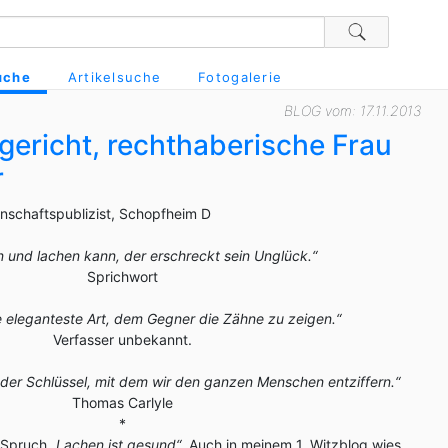
uche
Artikelsuche
Fotogalerie
BLOG vom: 17.11.2013
zgericht, rechthaberische Frau
r
enschaftspublizist, Schopfheim D
n und lachen kann, der erschreckt sein Unglück.“
Sprichwort
ie eleganteste Art, dem Gegner die Zähne zu zeigen.“
Verfasser unbekannt.
 der Schlüssel, mit dem wir den ganzen Menschen entziffern.“
Thomas Carlyle
*
n Spruch
„Lachen ist gesund“
. Auch in meinem 1. Witzblog wies