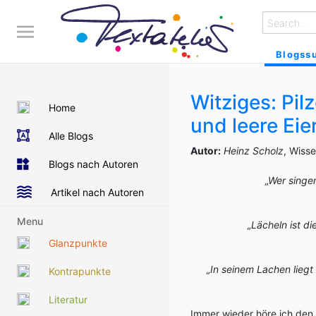
Blogss
Witziges: Pil
Home
und leere Eie
Alle Blogs
Autor:
Heinz Scholz
, Wiss
Blogs nach Autoren
„Wer singe
Artikel nach Autoren
Menu
„Lächeln ist d
Glanzpunkte
„In seinem Lachen liegt
Kontrapunkte
Literatur
Immer wieder höre ich de