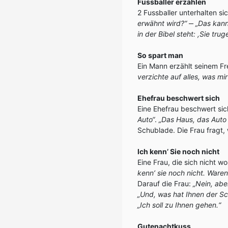
Fussballer erzählen
2 Fussballer unterhalten si
erwähnt wird?“
‒
„Das kann
in der Bibel steht: ,Sie tr
So spart man
Ein Mann erzählt seinem F
verzichte auf alles, was mi
Ehefrau beschwert sich
Eine Ehefrau beschwert sic
Auto“
.
„Das Haus, das Auto 
Schublade. Die Frau fragt,
Ich kenn’ Sie noch nicht
Eine Frau, die sich nicht w
kenn’ sie noch nicht. Waren
Darauf die Frau:
„Nein, abe
„Und, was hat Ihnen der S
„Ich soll zu Ihnen gehen.“
Gutenachtkuss