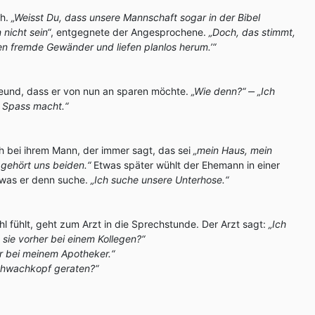
ch.
„Weisst Du, dass unsere Mannschaft sogar in der Bibel
 nicht sein“
, entgegnete der Angesprochene.
„Doch, das stimmt,
ugen fremde Gewänder und liefen planlos herum.’“
reund, dass er von nun an sparen möchte.
„Wie denn?“ ‒ „Ich
r Spass macht.“
h bei ihrem Mann, der immer sagt, das sei
„mein Haus, mein
gehört uns beiden.“
Etwas später wühlt der Ehemann in einer
 was er denn suche.
„Ich suche unsere Unterhose.“
ohl fühlt, geht zum Arzt in die Sprechstunde. Der Arzt sagt:
„Ich
 sie vorher bei einem Kollegen?“
r bei meinem Apotheker.“
chwachkopf geraten?“