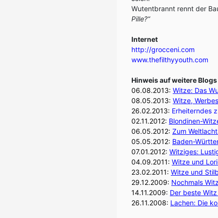
Wutentbrannt rennt der Bau
Pille?“
Internet
http://grocceni.com
www.thefilthyyouth.com
Hinweis auf weitere Blogs
06.08.2013:
Witze: Das Wu
08.05.2013:
Witze, Werbes
26.02.2013:
Erheiterndes z
02.11.2012:
Blondinen-Witze
06.05.2012:
Zum Weltlachta
05.05.2012:
Baden-Württemb
07.01.2012:
Witziges: Lusti
04.09.2011:
Witze und Lor
23.02.2011:
Witze und Stil
29.12.2009:
Nochmals Witze
14.11.2009:
Der beste Witz
26.11.2008:
Lachen: Die ko