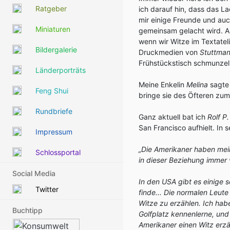
Ratgeber
ich darauf hin, dass das L
mir einige Freunde und auc
Miniaturen
gemeinsam gelacht wird. Ab
wenn wir Witze im Textateli
Bildergalerie
Druckmedien von
Stuttma
Frühstückstisch schmunzel
Länderporträts
Meine Enkelin
Melina
sagte
Feng Shui
bringe sie des Öfteren zu
Rundbriefe
Ganz aktuell bat ich
Rolf P
San Francisco aufhielt. In 
Impressum
„Die Amerikaner haben mei
Schlossportal
in dieser Beziehung immer v
Social Media
In den USA gibt es einige 
Twitter
finde... Die normalen Leute
Witze zu erzählen. Ich ha
Buchtipp
Golfplatz kennenlerne, und j
Amerikaner einen Witz erzäh