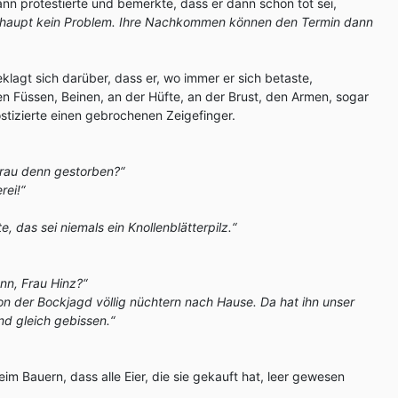
nn protestierte und bemerkte, dass er dann schon tot sei,
erhaupt kein Problem. Ihre Nachkommen können den Termin dann
klagt sich darüber, dass er, wo immer er sich betaste,
 Füssen, Beinen, an der Hüfte, an der Brust, den Armen, sogar
ostizierte einen gebrochenen Zeigefinger.
Frau denn gestorben?“
rei!“
, das sei niemals ein Knollenblätterpilz.“
nn, Frau Hinz?“
von der Bockjagd völlig nüchtern nach Hause. Da hat ihn unser
nd gleich gebissen.“
im Bauern, dass alle Eier, die sie gekauft hat, leer gewesen