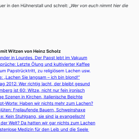
er in den Hühnerstall und schreit:
„Wer von euch nimmt hier die
 mit Witzen von Heinz Scholz
nder in Lourdes. Der Papst lebt im Vakuum
prüche: Letzte Ölung und kultivierter Kaffee
um Papstrücktritt, zu religiösem Lachen usw.
: „Lachen Sie langsam – ich bin blond!“
g 2012: Wer richtig lacht, der bleibt gesund
erg ist 60: Witze, nicht nur fein ironisch
ge Szenen in Kirchen, italienische Beichte
iot-Worte: Haben wir nichts mehr zum Lachen?
blüten: Freilaufende Bauern, Schweinshaxe
: Kein Stuhlgang, sie sind ja evangelisch!
 der Welt? Da hatten wir gar nichts zum Lachen
stenlose Medizin für den Leib und die Seele