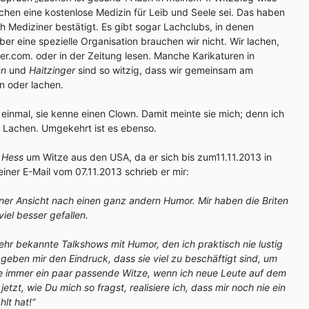
achen eine kostenlose Medizin für Leib und Seele sei. Das haben
h Mediziner bestätigt. Es gibt sogar Lachclubs, in denen
er eine spezielle Organisation brauchen wir nicht. Wir lachen,
er.com. oder in der Zeitung lesen. Manche Karikaturen in
nn
und
Haitzinger
sind so witzig, dass wir gemeinsam am
n oder lachen.
 einmal, sie kenne einen Clown. Damit meinte sie mich; denn ich
m Lachen. Umgekehrt ist es ebenso.
. Hess
um Witze aus den USA, da er sich bis zum11.11.2013 in
seiner E-Mail vom 07.11.2013 schrieb er mir:
ner Ansicht nach einen ganz andern Humor. Mir haben die Briten
iel besser gefallen.
sehr bekannte Talkshows mit Humor, den ich praktisch nie lustig
 geben mir den Eindruck, dass sie viel zu beschäftigt sind, um
be immer ein paar passende Witze, wenn ich neue Leute auf dem
etzt, wie Du mich so fragst, realisiere ich, dass mir noch nie ein
lt hat!“