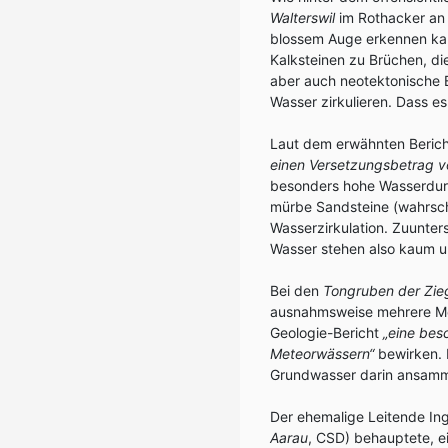
Walterswil
im Rothacker an 
blossem Auge erkennen kann
Kalksteinen zu Brüchen, di
aber auch neotektonische 
Wasser zirkulieren. Dass es
Laut dem erwähnten Beric
einen Versetzungsbetrag v
besonders hohe Wasserdurch
mürbe Sandsteine (wahrsche
Wasserzirkulation. Zuunte
Wasser stehen also kaum 
Bei den
Tongruben der Zieg
ausnahmsweise mehrere Met
Geologie-Bericht
„eine bes
Meteorwässern“
bewirken. D
Grundwasser darin ansamm
Der ehemalige Leitende In
Aarau
, CSD) behauptete, e