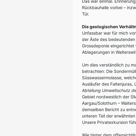
Das war einmal. Erinnerung
Rückbauhalle vorbei – inz
Tür.
Die geologischen Verhält
Unfassbar war für mich vo
der Äste des bedeutenden 
Grossdeponie eingerichtet 
Ablagerungen in Walterswil
Um dies verständlich zu ma
betrachten: Die Sondermüll
Süsswassermolasse, welche 
Ausläufer des Faltenjuras, ü
Abteilung Umweltschutz d
Gebiet nordwestlich der SM
Aargau/Solothurn – Walters
demselben Bericht zu entn
unteren Teil der erwähnten
Unsere Privatexkursion führ
Wie hinter dem offensichtli