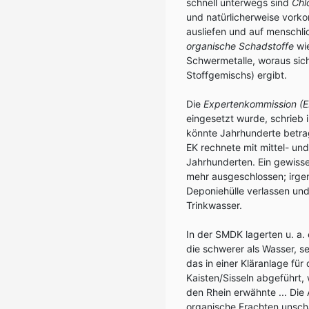
schnell unterwegs sind
Chl
und natürlicherweise vor
ausliefen und auf menschli
organische Schadstoffe
wie
Schwermetalle, woraus sic
Stoffgemischs) ergibt.
Die
Expertenkommission (E
eingesetzt wurde, schrieb 
könnte Jahrhunderte betra
EK rechnete mit mittel- un
Jahrhunderten. Ein gewiss
mehr ausgeschlossen; irge
Deponiehülle verlassen und
Trinkwasser.
In der SMDK lagerten u. a
die schwerer als Wasser, s
das in einer Kläranlage f
Kaisten/Sisseln abgeführt
den Rhein erwähnte ... Die 
organische Frachten unsc