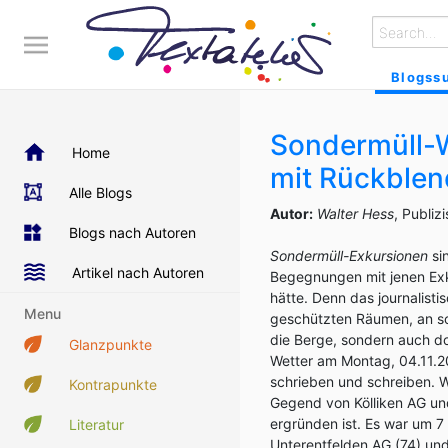
Blogss
Sondermüll-W
Home
mit Rückble
Alle Blogs
Autor:
Walter Hess
, Publiz
Blogs nach Autoren
Sondermüll-Exkursionen
si
Artikel nach Autoren
Begegnungen mit jenen Exkr
hätte. Denn das journalist
Menu
geschützten Räumen, an son
die Berge, sondern auch d
Glanzpunkte
Wetter am Montag, 04.11.2
schrieben und schreiben. 
Kontrapunkte
Gegend von Kölliken AG und
ergründen ist. Es war um 7
Literatur
Unterentfelden AG (74) und