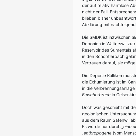
der auf relativ harmlose 
nicht der Fall. Entspreche
blieben bisher unbeantwort
Abklärung mit nachfolgend
Die SMDK ist inzwischen a
Deponien in Walterswil zut
Reservoir des Suhrentals a
in den Schöpflerbach gelan
Vertrauen darauf, sie mög
Die Deponie Kölliken musst
die Exhumierung ist im Ga
in die Verbrennungsanlage
Emscherbruch
in Gelsenkir
Doch was geschieht mit de
geologischen Untersuchun
aus dem Raum Safenwil abgek
Es wurde nur durch
„eine u
„anthropogene
(vom Mensc