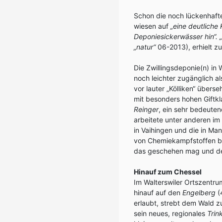
Schon die noch lückenhaf
wiesen auf
„eine deutliche
Deponiesickerwässer hin“. 
„natur“
06-2013), erhielt 
Die Zwillingsdeponie(n) in 
noch leichter zugänglich a
vor lauter „Kölliken“ überse
mit besonders hohen Giftk
Reinger
, ein sehr bedeute
arbeitete unter anderen im
in Vaihingen und die in Ma
von Chemiekampfstoffen b
das geschehen mag und de
Hinauf zum Chessel
Im Walterswiler Ortszentr
hinauf auf den
Engelberg
(
erlaubt, strebt dem Wald z
sein neues, regionales
Trin