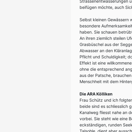
Strassenentwässerungen un
beifügen möchte, auch Sick
Selbst kleinen Gewässern 
besondere Aufmerksamkeit g
haben. Sie schauen betrüb
An ihren ziemlich steilen 
Grasbüschel aus der Seggen
Abwasser an den Kläranlage
Pflicht und Schuldigkeit; 
Effekt ist eine willkomme
ohne die entsprechend ange
aus der Patsche, brauchen 
Menschheit mit dem Hinterg
Die ARA Kölliken
Frau Schütz und ich folgte
beide sind es schliesslic
Kanalweg fliesst nahe an 
vorbei. Sie steht wie eine 
eckständigen, runden Seel
Talsohle, dient aber aussc