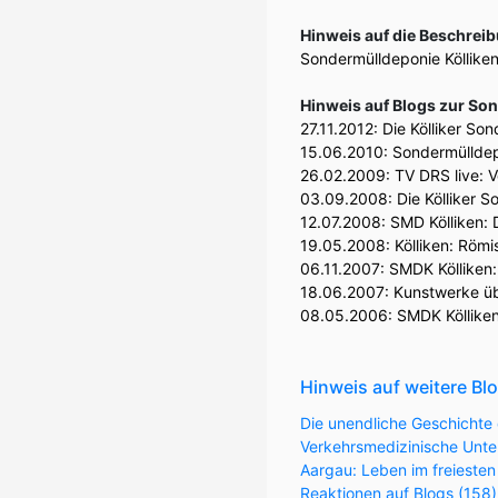
Hinweis auf die Beschrei
Sondermülldeponie Kölliken
Hinweis auf Blogs zur So
27.11.2012:
Die Kölliker Son
15.06.2010:
Sondermülldepo
26.02.2009:
TV DRS live: 
03.09.2008:
Die Kölliker 
12.07.2008:
SMD Kölliken: 
19.05.2008:
Kölliken: Röm
06.11.2007:
SMDK Kölliken
18.06.2007:
Kunstwerke übe
08.05.2006:
SMDK Kölliken
Hinweis auf weitere Bl
Die unendliche Geschichte 
Verkehrsmedizinische Unter
Aargau: Leben im freiesten
Reaktionen auf Blogs (158)