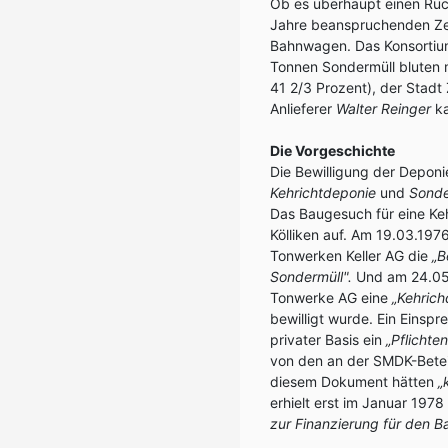
Ob es überhaupt einen Rüc
Jahre beanspruchenden Ze
Bahnwagen. Das Konsortiu
Tonnen Sondermüll bluten 
41 2/3 Prozent), der Stadt
Anlieferer
Walter Reinger
ka
Die Vorgeschichte
Die Bewilligung der Depon
Kehrichtdeponie
und
Sonde
Das Baugesuch für eine Ke
Kölliken auf. Am 19.03.19
Tonwerken Keller AG die
„B
Sondermüll".
Und am 24.05.
Tonwerke AG eine
„Kehrich
bewilligt wurde. Ein Einsp
privater Basis ein
„Pflichte
von den an der SMDK-Beteil
diesem Dokument hätten
„
erhielt erst im Januar 197
zur Finanzierung für den Ba