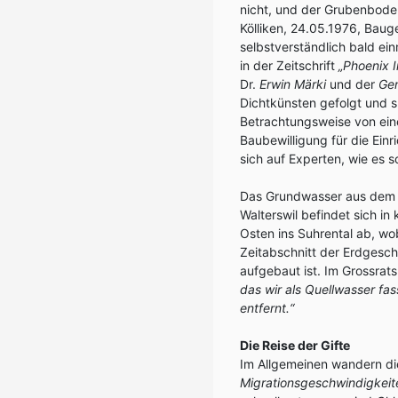
nicht, und der Grubenbode
Kölliken, 24.05.1976, Baug
selbstverständlich bald ei
in der Zeitschrift
„Phoenix I
Dr.
Erwin Märki
und der
Gem
Dichtkünsten gefolgt und s
Betrachtungsweise von ei
Baubewilligung für die Ein
sich auf Experten, wie es s
Das Grundwasser aus dem B
Walterswil befindet sich i
Osten ins Suhrental ab, w
Zeitabschnitt der Erdgesch
aufgebaut ist. Im Grossrat
das wir als Quellwasser fa
entfernt.“
Die Reise der Gifte
Im Allgemeinen wandern die
Migrationsgeschwindigkeit