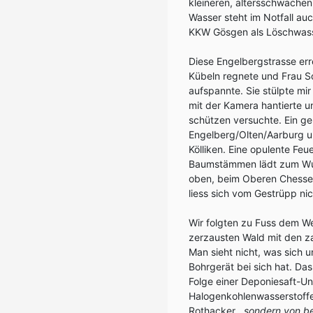
kleineren, altersschwachen
Wasser steht im Notfall au
KKW Gösgen als Löschwasse
Diese Engelbergstrasse err
Kübeln regnete und Frau S
aufspannte. Sie stülpte m
mit der Kamera hantierte 
schützen versuchte. Ein 
Engelberg/Olten/Aarburg 
Kölliken. Eine opulente Fe
Baumstämmen lädt zum Wurs
oben, beim Oberen Chessel,
liess sich vom Gestrüpp ni
Wir folgten zu Fuss dem W
zerzausten Wald mit den z
Man sieht nicht, was sich 
Bohrgerät bei sich hat. D
Folge einer Deponiesaft-U
Halogenkohlenwasserstoffe)
Rothacker, „
sondern von be