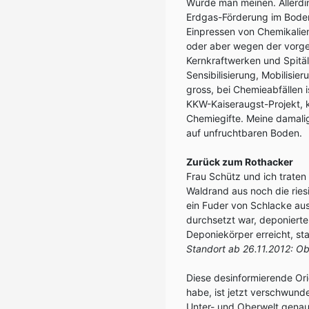
Würde man meinen. Allerdi
Erdgas-Förderung im Bode
Einpressen von Chemikalie
oder aber wegen der vorge
Kernkraftwerken und Spitäle
Sensibilisierung, Mobilisi
gross, bei Chemieabfällen i
KKW-Kaiseraugst-Projekt, 
Chemiegifte. Meine damali
auf unfruchtbaren Boden.
Zurück zum Rothacker
Frau Schütz und ich traten
Waldrand aus noch die rie
ein Fuder von Schlacke aus
durchsetzt war, deponierte
Deponiekörper erreicht, st
Standort ab 26.11.2012: Ob
Diese desinformierende Ori
habe, ist jetzt verschwunde
Unter- und Oberwelt genau 