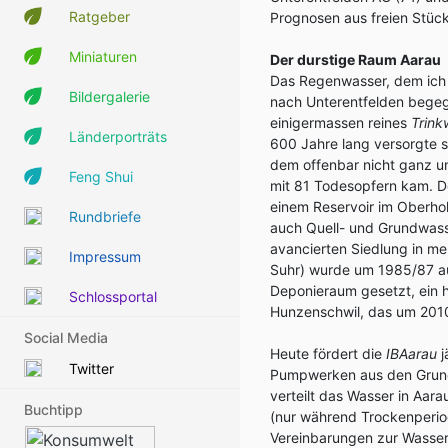
Ratgeber
Prognosen aus freien Stüc
Miniaturen
Der durstige Raum Aarau
Das Regenwasser, dem ich b
Bildergalerie
nach Unterentfelden bege
einigermassen reines
Trink
Länderporträts
600 Jahre lang versorgte s
dem offenbar nicht ganz u
Feng Shui
mit 81 Todesopfern kam. D
einem Reservoir im Oberh
Rundbriefe
auch Quell- und Grundwass
avancierten Siedlung in m
Impressum
Suhr) wurde um 1985/87 auf
Deponieraum gesetzt, ein h
Schlossportal
Hunzenschwil, das um 2010
Social Media
Heute fördert die
IBAarau
j
Twitter
Pumpwerken aus den Grund
verteilt das Wasser in Aara
Buchtipp
(nur während Trockenperi
Vereinbarungen zur Wasserl