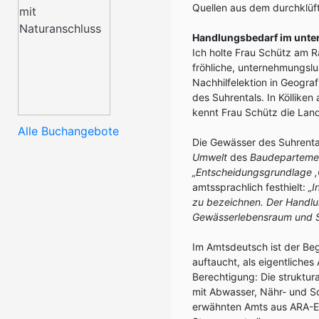
Quellen aus dem durchklüf
Handlungsbedarf im unter
Ich holte Frau Schütz am R
fröhliche, unternehmungslus
Nachhilfelektion in Geogra
des Suhrentals. In Köllike
kennt Frau Schütz die Land
Alle Buchangebote
Die Gewässer des Suhrental
Umwelt
des
Baudepartemen
„Entscheidungsgrundlage ,
amtssprachlich festhielt:
„I
zu bezeichnen. Der Handlun
Gewässerlebensraum und S
Im Amtsdeutsch ist der Beg
auftaucht, als eigentliches
Berechtigung: Die struktur
mit Abwasser, Nähr- und S
erwähnten Amts aus ARA-Ei