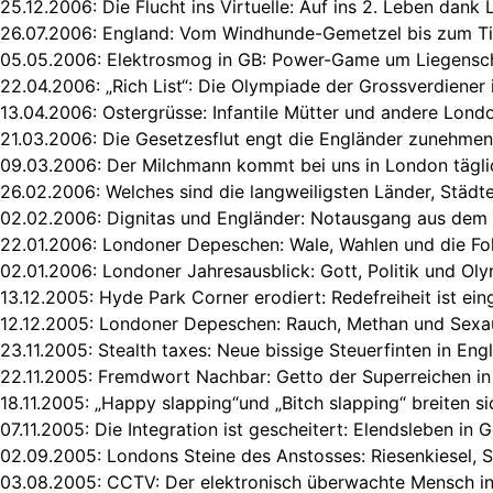
25.12.2006:
Die Flucht ins Virtuelle: Auf ins 2. Leben dank 
26.07.2006:
England: Vom Windhunde-Gemetzel bis zum Tie
05.05.2006:
Elektrosmog in GB: Power-Game um Liegensc
22.04.2006: „
Rich List“: Die Olympiade der Grossverdiener
13.04.2006:
Ostergrüsse: Infantile Mütter und andere Lon
21.03.2006:
Die Gesetzesflut engt die Engländer zunehmen
09.03.2006:
Der Milchmann kommt bei uns in London tägli
26.02.2006:
Welches sind die langweiligsten Länder, Städte
02.02.2006:
Dignitas und Engländer: Notausgang aus dem
22.01.2006:
Londoner Depeschen: Wale, Wahlen und die Fo
02.01.2006:
Londoner Jahresausblick: Gott, Politik und Ol
13.12.2005:
Hyde Park Corner erodiert: Redefreiheit ist e
12.12.2005:
Londoner Depeschen: Rauch, Methan und Sexa
23.11.2005:
Stealth taxes: Neue bissige Steuerfinten in Eng
22.11.2005:
Fremdwort Nachbar: Getto der Superreichen in
18.11.2005:
„Happy slapping“und „Bitch slapping“ breiten si
07.11.2005:
Die Integration ist gescheitert: Elendsleben in 
02.09.2005:
Londons Steine des Anstosses: Riesenkiesel, S
03.08.2005:
CCTV: Der elektronisch überwachte Mensch i