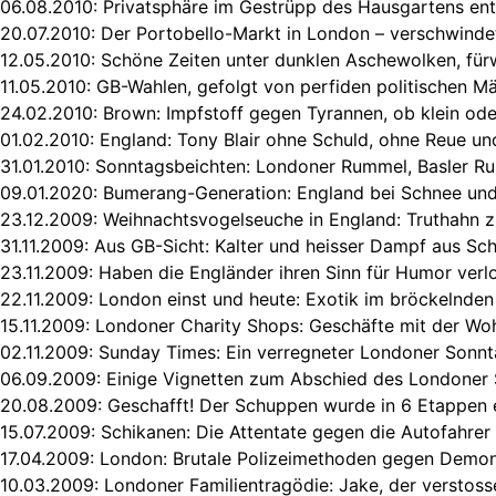
06.08.2010:
Privatsphäre im Gestrüpp des Hausgartens en
20.07.2010:
Der Portobello-Markt in London – verschwinde
12.05.2010:
Schöne Zeiten unter dunklen Aschewolken, für
11.05.2010:
GB-Wahlen, gefolgt von perfiden politischen M
24.02.2010:
Brown: Impfstoff gegen Tyrannen, ob klein ode
01.02.2010:
England: Tony Blair ohne Schuld, ohne Reue u
31.01.2010:
Sonntagsbeichten: Londoner Rummel, Basler R
09.01.2020:
Bumerang-Generation: England bei Schnee und
23.12.2009:
Weihnachtsvogelseuche in England: Truthahn 
31.11.2009:
Aus GB-Sicht: Kalter und heisser Dampf aus Sch
23.11.2009:
Haben die Engländer ihren Sinn für Humor verl
22.11.2009:
London einst und heute: Exotik im bröckelnde
15.11.2009:
Londoner Charity Shops: Geschäfte mit der Woh
02.11.2009:
Sunday Times: Ein verregneter Londoner Sonn
06.09.2009:
Einige Vignetten zum Abschied des Londone
20.08.2009:
Geschafft! Der Schuppen wurde in 6 Etappen 
15.07.2009:
Schikanen: Die Attentate gegen die Autofahrer
17.04.2009:
London: Brutale Polizeimethoden gegen Demon
10.03.2009:
Londoner Familientragödie: Jake, der verstos