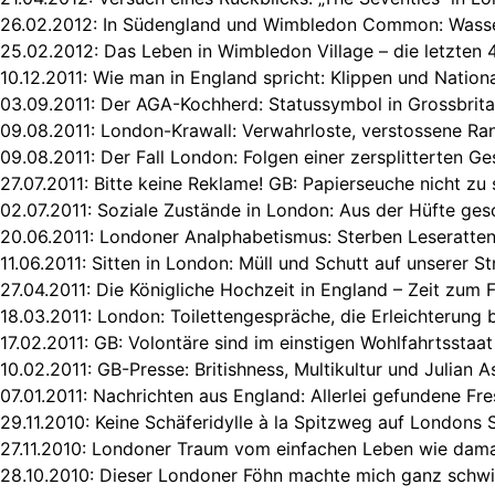
26.02.2012:
In Südengland und Wimbledon Common: Wass
25.02.2012:
Das Leben in Wimbledon Village – die letzten 
10.12.2011:
Wie man in England spricht: Klippen und Nation
03.09.2011:
Der AGA-Kochherd: Statussymbol in Grossbrita
09.08.2011:
London-Krawall: Verwahrloste, verstossene Ran
09.08.2011:
Der Fall London: Folgen einer zersplitterten Ge
27.07.2011:
Bitte keine Reklame! GB: Papierseuche nicht zu
02.07.2011:
Soziale Zustände in London: Aus der Hüfte ge
20.06.2011:
Londoner Analphabetismus: Sterben Leseratten
11.06.2011:
Sitten in London: Müll und Schutt auf unserer St
27.04.2011:
Die Königliche Hochzeit in England – Zeit zum 
18.03.2011:
London: Toilettengespräche, die Erleichterung 
17.02.2011:
GB: Volontäre sind im einstigen Wohlfahrtsstaat
10.02.2011:
GB-Presse: Britishness, Multikultur und Julian 
07.01.2011:
Nachrichten aus England: Allerlei gefundene Fr
29.11.2010:
Keine Schäferidylle à la Spitzweg auf Londons 
27.11.2010:
Londoner Traum vom einfachen Leben wie dama
28.10.2010:
Dieser Londoner Föhn machte mich ganz schwi