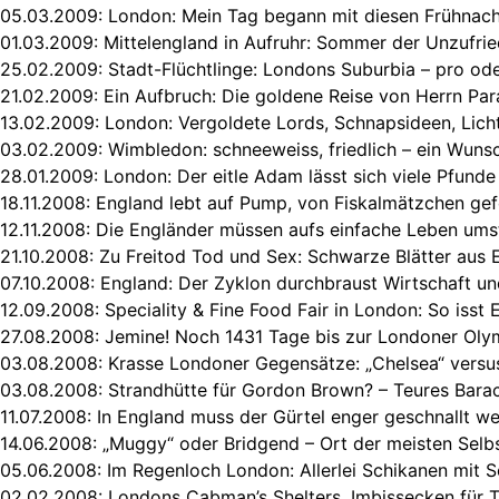
05.03.2009:
London: Mein Tag begann mit diesen Frühnachr
01.03.2009:
Mittelengland in Aufruhr: Sommer der Unzufrie
25.02.2009:
Stadt-Flüchtlinge: Londons Suburbia – pro od
21.02.2009:
Ein Aufbruch: Die goldene Reise von Herrn Pa
13.02.2009:
London: Vergoldete Lords, Schnapsideen, Lich
03.02.2009:
Wimbledon: schneeweiss, friedlich – ein Wun
28.01.2009:
London: Der eitle Adam lässt sich viele Pfund
18.11.2008:
England lebt auf Pump, von Fiskalmätzchen gef
12.11.2008:
Die Engländer müssen aufs einfache Leben ums
21.10.2008:
Zu Freitod Tod und Sex: Schwarze Blätter aus 
07.10.2008:
England: Der Zyklon durchbraust Wirtschaft und
12.09.2008:
Speciality & Fine Food Fair in London: So isst
27.08.2008:
Jemine! Noch 1431 Tage bis zur Londoner Oly
03.08.2008:
Krasse Londoner Gegensätze: „Chelsea“ versu
03.08.2008:
Strandhütte für Gordon Brown? – Teures Bara
11.07.2008:
In England muss der Gürtel enger geschnallt w
14.06.2008:
„Muggy“ oder Bridgend – Ort der meisten Sel
05.06.2008:
Im Regenloch London: Allerlei Schikanen mit 
02.02.2008:
Londons Cabman’s Shelters, Imbissecken für T