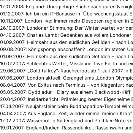
17.01.2008:
England: Unergiebige Suche nach guten Neuigk
01.12.2007:
Ich bin ein IT-Banause im Überwachungsstaat 
10.11.2007:
London live: Immer mehr Despoten regieren in 
26.10.2007:
Londoner Stimmung: Der Winter wartet vor de
04.10.2007:
Charles Lamb: Gedanken aus vollem Londoner 
01.09.2007:
Heimkehr aus den südlichen Gefilden – nach L
09.08.2007:
Königspomp abschaffen? London im steten U
01.09.2007:
Heimkehr aus den südlichen Gefilden – nach L
10.07.2007:
Schlechtes Wetter, Misslaune, Live Earth und e
29.06.2007:
„Cold turkey“: Rauchverbot ab 1. Juli 2007 in 
07.06.2007:
London aktuell: Gerangel ums „London Olympi
08.04.2007:
Von Exitus nach Terminus – von Klagenfurt na
05.05.2007:
Dyddiadur – Diary aus einem Blackwood-Käff,
20.04.2007:
Insiderbericht: Prämierung bester Eigenheime
17.04.2007:
Neujahrsfeier beim Buddhapadipa-Tempel Wim
04.04.2007:
Aus England: Zeit, wieder einmal meinen Kropf
17.02.2007:
Wassernot in Südengland und Politiker-Nöte ve
19.01.2007:
England/Indien: Rassendünkel, Rassenwahn und