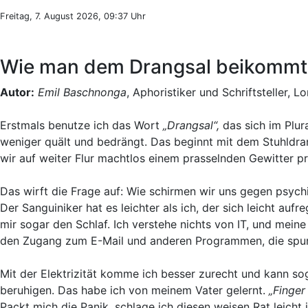
Freitag, 7. August 2026, 09:37 Uhr
Wie man dem Drangsal beikommt 
Autor:
Emil Baschnonga
, Aphoristiker und Schriftsteller, L
Erstmals benutze ich das Wort
„Drangsal“,
das sich im Plura
weniger quält und bedrängt. Das beginnt mit dem Stuhldran
wir auf weiter Flur machtlos einem prasselnden Gewitter p
Das wirft die Frage auf: Wie schirmen wir uns gegen psyc
Der Sanguiniker hat es leichter als ich, der sich leicht a
mir sogar den Schlaf. Ich verstehe nichts von IT, und mein
den Zugang zum E-Mail und anderen Programmen, die spurl
Mit der Elektrizität komme ich besser zurecht und kann s
beruhigen. Das habe ich von meinem Vater gelernt.
„Finger
Packt mich die Panik, schlage ich diesen weisen Rat leicht 