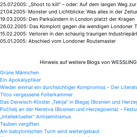
25.07.2005:
„Shoot to kill“ – oder: Auf dem langen Weg zur
21.04.2005:
Monster und Lichtblicke: Was alles in der Zeit
19.03.2005:
Den Parksündern in London platzt der Kragen
26.02.2005:
Das Komplott gegen die wendigen Londoner T
15.02.2005:
Verloren in den schaurig traurigen Industriepä
05.01.2005:
Abschied vom Londoner Routemaster
Hinweis auf weitere Blogs von WESSLING 
Grüne Männchen
Ein Apokalyptiker
Wieder einmal ein durchsichtiger Kompromiss – Der Litera
Titos vergessene Folterkammer
Das Derwisch-Kloster „Tekija“ in Blagaj (Bosnien und Herz
Počitelj an der Neretva (Bosnien und Herzegowina) – Fes
„Intellektueller“ Antisemitismus
Tauben vergiften
Am babylonischen Turm wird weitergebaut