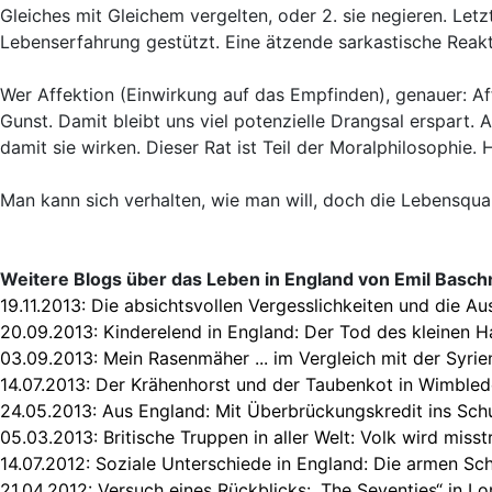
Gleiches mit Gleichem vergelten, oder 2. sie negieren. Let
Lebenserfahrung gestützt. Eine ätzende sarkastische Reakt
Wer Affektion (Einwirkung auf das Empfinden), genauer: Aff
Gunst. Damit bleibt uns viel potenzielle Drangsal erspart.
damit sie wirken. Dieser Rat ist Teil der Moralphilosophie.
Man kann sich verhalten, wie man will, doch die Lebensqual
Weitere Blogs über das Leben in England von Emil Basc
19.11.2013:
Die absichtsvollen Vergesslichkeiten und die Au
20.09.2013:
Kinderelend in England: Der Tod des kleinen 
03.09.2013:
Mein Rasenmäher ... im Vergleich mit der Syrie
14.07.2013:
Der Krähenhorst und der Taubenkot in Wimble
24.05.2013:
Aus England: Mit Überbrückungskredit ins Sch
05.03.2013:
Britische Truppen in aller Welt: Volk wird misst
14.07.2012:
Soziale Unterschiede in England: Die armen Sc
21.04.2012:
Versuch eines Rückblicks: „The Seventies“ in L