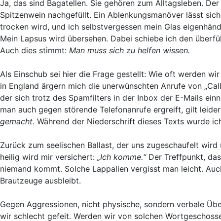
Ja, das sind Bagatellen. Sie gehören zum Alltagsleben. De
Spitzenwein nachgefüllt. Ein Ablenkungsmanöver lässt sich 
trocken wird, und ich selbstvergessen mein Glas eigenhändi
Mein Lapsus wird übersehen. Dabei schiebe ich den überfüll
Auch dies stimmt:
Man muss sich zu helfen wissen.
Als Einschub sei hier die Frage gestellt: Wie oft werden w
in England ärgern mich die unerwünschten Anrufe von „Cal
der sich trotz des Spamfilters in der Inbox der E-Mails e
man auch gegen störende Telefonanrufe ergreift, gilt leide
gemacht
. Während der Niederschrift dieses Texts wurde i
Zurück zum seelischen Ballast, der uns zugeschaufelt wir
heilig wird mir versichert:
„Ich komme.“
Der Treffpunkt, das
niemand kommt. Solche Lappalien vergisst man leicht. Auc
Brautzeuge ausbleibt.
Gegen Aggressionen, nicht physische, sondern verbale Über
wir schlecht gefeit. Werden wir von solchen Wortgeschossen