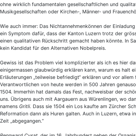
ohne wirklich fundamentalen gesellschaftlichen und qualita
Musikgesellschaften oder Kirchen-, Männer- und Frauenchö
Wie auch immer: Das Nichtannehmenkönnen der Einladung d
ein Symptom dafür, dass der Kanton Luzern trotz der gröss
einen qualitativen Rückschritt gemacht haben könnte. In Sa
kein Kandidat für den Alternativen Nobelpreis.
Gewiss ist das Problem viel komplizierter als ich es hier d
einigermassen glaubwürdig erklären kann, warum es halt ein
Erläuterungen „teilweise befriedigt“ erklären und vor allem f
Verantwortlichen von heute werden in 500 Jahren genauso
1504. Immerhin hat damals das Fest, nachweisbar der schön
uns. Übrigens auch mit Aargauern aus Würenlingen, wo dam
namens
Gritli.
Dass sie 1504 ein Los kaufte am Zürcher Schü
Reformation dann als Huren galten. Auch in Luzern, etwa i
Zeit „abgegangen.“
Rennward Cysat,
der im 16. Jahrhundert neben der Organis