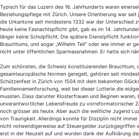
Typisch für das Luzern des 16. Jahrhunderts waren einersei
Beziehungspflege mit Zürich. Unsere Orientierung war seit j
die Urkantone seit mindestens 1332 war der Unterschied 
heute keine Fasnachtspflicht gibt, gab es im 14. Jahrhunde
länger keine Schulpflicht. Die spätere Dienstpflicht funktio
Brauchtums, und sogar „Wilhelm Tell“ oder wie immer er ge
nicht unter öffentlichen Sparmassnahmen. Er hatte sich n
Zum schönsten, die Schweiz konstituierenden Brauchtum, 
gesamteuropäische Normen geregelt, gehören seit mindest
Schützenfest in Zürich von 1504 mit dem bekannten Glücksh
Familiennamenforschung, weil bei dieser Lotterie die eid
mussten. Dass darunter Klosterfrauen und Beginen waren, 
unverantwortlicher Lebensfreude zu vorreformatorischer Ze
noch grösser als heute. Aber auch die weltliche Jugend Lu
von Traurigkeit. Allerdings konnte für Disziplin nicht imm
nicht notwendigerweise auf Steuergelder zurückgegriffen 
erst in der Neuzeit auf und wurden dank der Aufklärung dan