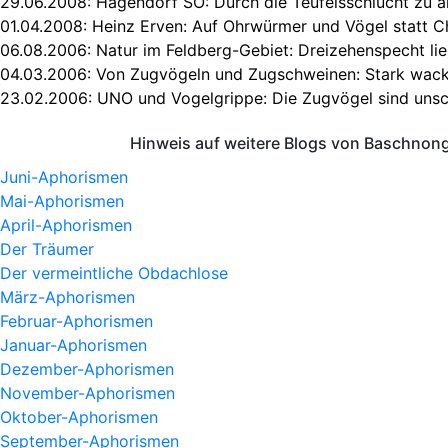
29.06.2008:
Hägendorf SO: Durch die Teufelsschlucht zu al
01.04.2008:
Heinz Erven: Auf Ohrwürmer und Vögel statt C
06.08.2006:
Natur im Feldberg-Gebiet: Dreizehenspecht li
04.03.2006:
Von Zugvögeln und Zugschweinen: Stark wac
23.02.2006:
UNO und Vogelgrippe: Die Zugvögel sind unsc
Hinweis auf weitere Blogs von Baschnong
Juni-Aphorismen
Mai-Aphorismen
April-Aphorismen
Der Träumer
Der vermeintliche Obdachlose
März-Aphorismen
Februar-Aphorismen
Januar-Aphorismen
Dezember-Aphorismen
November-Aphorismen
Oktober-Aphorismen
September-Aphorismen