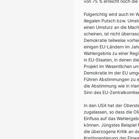
von 75 % erreicht noch di
Folgerichtig wird auch im 
illegalen Putsch bzw. Umstu
einen Umsturz an die Mac
scheinen, ist nicht überra
Demokratie teilweise vorhe
einigen EU-Ländern im Jah
Wahlergebnis zu einer Reg
in EU-Staaten, in denen di
Projekt im Wesentlichen un
Demokratie im der EU umge
Führen Abstimmungen zu e
die Abstimmung wie in Irlan
Sinn des EU-Zentralkomitee
In den
USA
hat der
Oberste
zugelassen, so dass die Ol
Einfluss auf das Wahlergeb
können. Jüngstes Beispiel
die überzogene Kritik an 
Kontingentierung der Ein