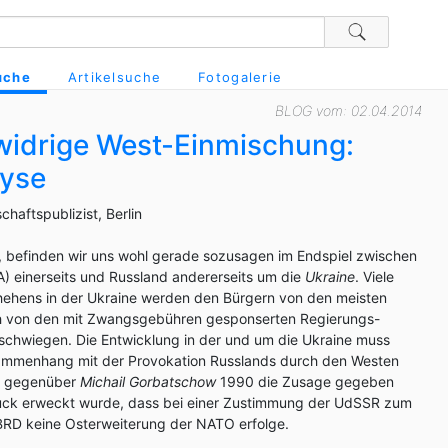
uche
Artikelsuche
Fotogalerie
BLOG vom: 02.04.2014
widrige West-Einmischung:
lyse
chaftspublizist, Berlin
, befinden wir uns wohl gerade sozusagen im Endspiel zwischen
einerseits und Russland andererseits um die
Ukraine
. Viele
ehens in der Ukraine werden den Bürgern von den meisten
h von den mit Zwangsgebühren gesponserten Regierungs-
rschwiegen. Die Entwicklung in der und um die Ukraine muss
ammenhang mit der Provokation Russlands durch den Westen
m gegenüber
Michail Gorbatschow
1990 die Zusage gegeben
uck erweckt wurde, dass bei einer Zustimmung der UdSSR zum
BRD keine Osterweiterung der NATO erfolge.