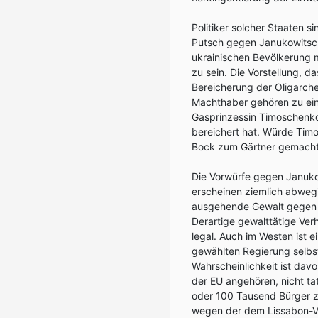
Politiker solcher Staaten s
Putsch gegen Janukowitsch
ukrainischen Bevölkerung m
zu sein. Die Vorstellung, 
Bereicherung der Oligarche
Machthaber gehören zu ein
Gasprinzessin Timoschenko,
bereichert hat. Würde Tim
Bock zum Gärtner gemacht
Die Vorwürfe gegen Januko
erscheinen ziemlich abwe
ausgehende Gewalt gegen s
Derartige gewalttätige Ver
legal. Auch im Westen ist 
gewählten Regierung selbst
Wahrscheinlichkeit ist dav
der EU angehören, nicht ta
oder 100 Tausend Bürger z
wegen der dem Lissabon-