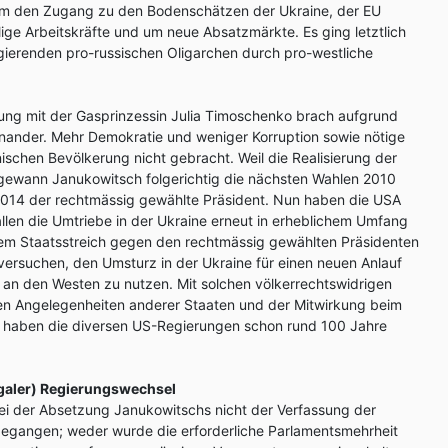
e um den Zugang zu den Bodenschätzen der Ukraine, der EU
lige Arbeitskräfte und um neue Absatzmärkte. Es ging letztlich
gierenden pro-russischen Oligarchen durch pro-westliche
rung mit der Gasprinzessin Julia Timoschenko brach aufgrund
einander. Mehr Demokratie und weniger Korruption sowie nötige
nischen Bevölkerung nicht gebracht. Weil die Realisierung der
gewann Janukowitsch folgerichtig die nächsten Wahlen 2010
2014 der rechtmässig gewählte Präsident. Nun haben die USA
llen die Umtriebe in der Ukraine erneut in erheblichem Umfang
i dem Staatsstreich gegen den rechtmässig gewählten Präsidenten
 versuchen, den Umsturz in der Ukraine für einen neuen Anlauf
 an den Westen zu nutzen. Mit solchen völkerrechtswidrigen
ren Angelegenheiten anderer Staaten und der Mitwirkung beim
 haben die diversen US-Regierungen schon rund 100 Jahre
egaler) Regierungswechsel
bei der Absetzung Janukowitschs nicht der Verfassung der
egangen; weder wurde die erforderliche Parlamentsmehrheit