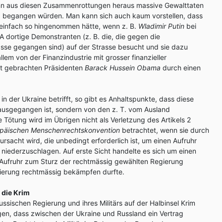
nn aus diesen Zusammenrottungen heraus massive Gewalttaten
 begangen würden. Man kann sich auch kaum vorstellen, dass
einfach so hingenommen hätte, wenn z. B.
Wladimir Putin
bei
A dortige Demonstranten (z. B. die, die gegen die
rasse gegangen sind) auf der Strasse besucht und sie dazu
llem von der Finanzindustrie mit grosser finanzieller
ht gebrachten Präsidenten
Barack Hussein Obama
durch einen
 der Ukraine betrifft, so gibt es Anhaltspunkte, dass diese
e ausgegangen ist, sondern von den z. T. vom Ausland
 Tötung wird im Übrigen nicht als Verletzung des Artikels 2
päischen Menschenrechtskonvention
betrachtet, wenn sie durch
sacht wird, die unbedingt erforderlich ist, um einen Aufruhr
niederzuschlagen. Auf erste Sicht handelte es sich um einen
Aufruhr zum Sturz der rechtmässig gewählten Regierung
ierung rechtmässig bekämpfen durfte.
 die Krim
sischen Regierung und ihres Militärs auf der Halbinsel Krim
tigen, dass zwischen der Ukraine und Russland ein Vertrag