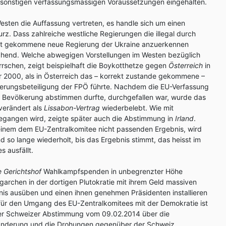
e sonstigen verfassungsmässigen Voraussetzungen eingehalten.
Westen die Auffassung vertreten, es handle sich um einen
rz. Dass zahlreiche westliche Regierungen die illegal durch
ht gekommene neue Regierung der Ukraine anzuerkennen
schend. Welche abwegigen Vorstellungen im Westen bezüglich
rrschen, zeigt beispielhaft die Boykotthetze gegen
Österreich
in
r 2000, als in Österreich das – korrekt zustande gekommene –
ierungsbeteiligung der FPÖ führte. Nachdem die EU-Verfassung
e Bevölkerung abstimmen durfte, durchgefallen war, wurde das
verändert als
Lissabon-Vertrag
wiederbelebt. Wie mit
gangen wird, zeigte später auch die Abstimmung in
Irland
.
inem dem EU-Zentralkomitee nicht passenden Ergebnis, wird
d so lange wiederholt, bis das Ergebnis stimmt, das heisst im
s ausfällt.
 Gerichtshof
Wahlkampfspenden in unbegrenzter Höhe
igarchen in der dortigen Plutokratie mit ihrem Geld massiven
nis ausüben und einen ihnen genehmen Präsidenten installieren
 für den Umgang des EU-Zentralkomitees mit der Demokratie ist
der Schweizer Abstimmung vom 09.02.2014 über die
wanderung und die Drohungen gegenüber der Schweiz.