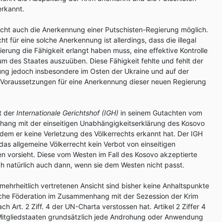
erkannt.
echt auch die Anerkennung einer Putschisten-Regierung möglich.
ht für eine solche Anerkennung ist allerdings, dass die illegal
gierung die Fähigkeit erlangt haben muss, eine effektive Kontrolle
um des Staates auszuüben. Diese Fähigkeit fehlte und fehlt der
ung jedoch insbesondere im Osten der Ukraine und auf der
e Voraussetzungen für eine Anerkennung dieser neuen Regierung
t der
Internationale Gerichtshof (IGH)
in seinem Gutachten vom
hang mit der einseitigen Unabhängigkeitserklärung des Kosovo
 dem er keine Verletzung des Völkerrechts erkannt hat. Der IGH
das allgemeine Völkerrecht kein Verbot von einseitigen
n vorsieht. Diese vom Westen im Fall des Kosovo akzeptierte
ich natürlich auch dann, wenn sie dem Westen nicht passt.
hrheitlich vertretenen Ansicht sind bisher keine Anhaltspunkte
ische Föderation im Zusammenhang mit der Sezession der Krim
 Art. 2 Ziff. 4 der UN-Charta verstossen hat. Artikel 2 Ziffer 4
Mitgliedstaaten grundsätzlich jede Androhung oder Anwendung