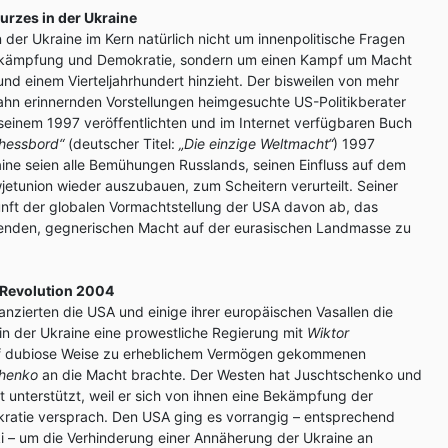
urzes in der Ukraine
 der Ukraine im Kern natürlich nicht um innenpolitische Fragen
ekämpfung und Demokratie, sondern um einen Kampf um Macht
 rund einem Vierteljahrhundert hinzieht. Der bisweilen von mehr
hn erinnernden Vorstellungen heimgesuchte US-Politikberater
 seinem 1997 veröffentlichten und im Internet verfügbaren Buch
hessbord“
(deutscher Titel:
„Die einzige Weltmacht“
) 1997
ine seien alle Bemühungen Russlands, seinen Einfluss auf dem
etunion wieder auszubauen, zum Scheitern verurteilt. Seiner
nft der globalen Vormachtstellung der USA davon ab, das
enden, gegnerischen Macht auf der eurasischen Landmasse zu
 Revolution 2004
anzierten die USA und einige ihrer europäischen Vasallen die
in der Ukraine eine prowestliche Regierung mit
Wiktor
f dubiose Weise zu erheblichem Vermögen gekommenen
chenko
an die Macht brachte. Der Westen hat Juschtschenko und
t unterstützt, weil er sich von ihnen eine Bekämpfung der
ratie versprach. Den USA ging es vorrangig – entsprechend
ki – um die Verhinderung einer Annäherung der Ukraine an