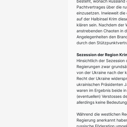
besteht, wonach Russland d
Pachtvertrages über die r
einzusetzen. Inwieweit die
auf der Halbinsel Krim die
klären sein. Nachdem der 
anstrebenden Chaoten in de
Angelegenheiten den Brandst
durch den Stützpunktvertr
Sezession der Region Kri
Hinsichtlich der Sezession 
Regierungen zwar grundsät
von der Ukraine nach der k
Recht der Ukraine widersp
ukrainischen Präsidenten 
waren im Ergebnis beide in 
(eventuellen) Verstosses d
allerdings keine Bedeutung 
Während die westlichen Regi
Regierung anerkannt haben
russische Föderation umgek