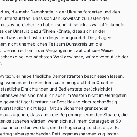
ind es, die mehr Demokratie in der Ukraine forderten und den
 unterstützten. Dass sich Janukowitsch zu Lasten der
asslos bereichert zu haben scheint, scheint zwar offenkundig
dass der Umsturz dazu führen könnte, dass sich an der
n etwas ändert, ist allerdings unbegründet. Die jetzigen
em nicht unerheblichen Teil zum Dunstkreis um die
 die sich schon in der Vergangenheit auf dubiose Weise
oschenko bei der nächsten Wahl gewinnen, würde vermutlich der
.
witsch, er habe friedliche Demonstranten beschiessen lassen,
gig, wenn man die von den zusammengerotteten Chaoten
taatliche Einrichtungen und Bedienstete berücksichtigt.
haltensweisen sind natürlich auch im Westen nicht im Geringsten
ein gewalttätiger Umsturz zur Beseitigung einer rechtmässig
verständlich nicht legal. Mit an Sicherheit grenzender
on auszugehen, dass auch die Regierungen von den Staaten, die
tenlos zusehen würden, wenn sich auf ihrem Staatsgebiet 50
usammenrotten würden, um die Regierung zu stürzen, z. B.
Vertrag widersprechenden Rettungsmassnahmen zugunsten