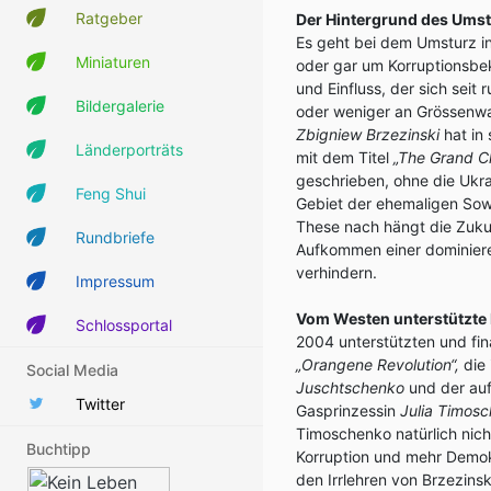
Ratgeber
Der Hintergrund des Umst
Es geht bei dem Umsturz in
Miniaturen
oder gar um Korruptionsb
und Einfluss, der sich seit
Bildergalerie
oder weniger an Grössenwa
Zbigniew Brzezinski
hat in
Länderporträts
mit dem Titel
„The Grand C
geschrieben, ohne die Ukra
Feng Shui
Gebiet der ehemaligen Sowj
These nach hängt die Zuku
Rundbriefe
Aufkommen einer dominier
verhindern.
Impressum
Vom Westen unterstützte
Schlossportal
2004 unterstützten und fin
„Orangene Revolution“,
die 
Social Media
Juschtschenko
und der au
Twitter
Gasprinzessin
Julia Timos
Timoschenko natürlich nich
Buchtipp
Korruption und mehr Demok
den Irrlehren von Brzezins