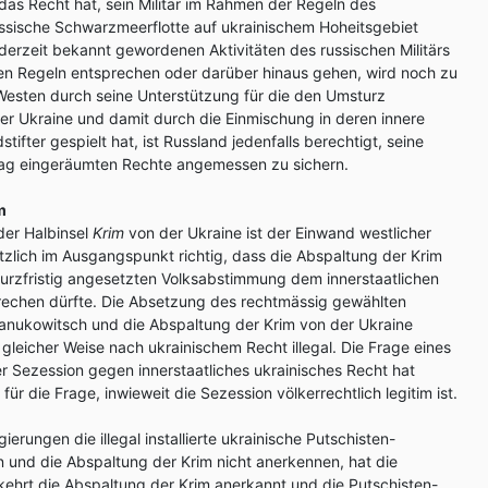
as Recht hat, sein Militär im Rahmen der Regeln des
ussische Schwarzmeerflotte auf ukrainischem Hoheitsgebiet
 derzeit bekannt gewordenen Aktivitäten des russischen Militärs
sen Regeln entsprechen oder darüber hinaus gehen, wird noch zu
Westen durch seine Unterstützung für die den Umsturz
r Ukraine und damit durch die Einmischung in deren innere
ifter gespielt hat, ist Russland jedenfalls berechtigt, seine
ag eingeräumten Rechte angemessen zu sichern.
m
der Halbinsel
Krim
von der Ukraine ist der Einwand westlicher
zlich im Ausgangspunkt richtig, dass die Abspaltung der Krim
urzfristig angesetzten Volksabstimmung dem innerstaatlichen
rechen dürfte. Die Absetzung des rechtmässig gewählten
Janukowitsch und die Abspaltung der Krim von der Ukraine
gleicher Weise nach ukrainischem Recht illegal. Die Frage eines
er Sezession gegen innerstaatliches ukrainisches Recht hat
für die Frage, inwieweit die Sezession völkerrechtlich legitim ist.
erungen die illegal installierte ukrainische Putschisten-
 und die Abspaltung der Krim nicht anerkennen, hat die
ehrt die Abspaltung der Krim anerkannt und die Putschisten-