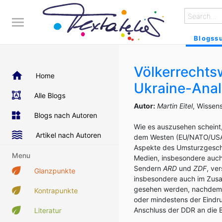
Blogss
Völkerrechts
Home
Ukraine-Ana
Alle Blogs
Autor:
Martin Eitel
, Wissens
Blogs nach Autoren
Wie es auszusehen scheint
Artikel nach Autoren
dem Westen (EU/NATO/USA) 
Aspekte des Umsturzgesch
Menu
Medien, insbesondere auc
Sendern
ARD
und
ZDF
, ve
Glanzpunkte
insbesondere auch im Zus
gesehen werden, nachde
Kontrapunkte
oder mindestens der Eindr
Anschluss der DDR an die 
Literatur