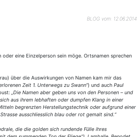
BLOG vom: 12.06.2014
ion oder eine Einzelperson sein möge. Ortsnamen sprechen
Aarau) über die Auswirkungen von Namen kam mir das
erlorenen Zeit 1. Unterwegs zu Swann“
) und auch
Paul
oust:
„Die Namen aber geben uns von den Personen – und
 sich aus ihrem lebhaften oder dumpfen Klang in einer
 Mitteln begrenzten Herstellungstechnik oder aufgrund einer
trasse ausschliesslich blau oder rot gemalt sind.“
ale, die die golden sich rundende Fülle ihres
le mit dem summenden Ton der Fliege“), Lamballe, Benodet,