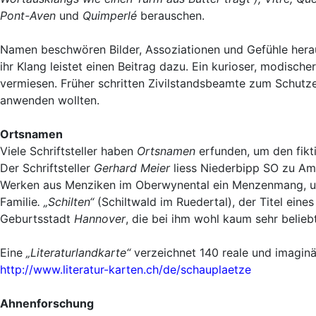
Pont-Aven
und
Quimperlé
berauschen.
Namen beschwören Bilder, Assoziationen und Gefühle hera
ihr Klang leistet einen Beitrag dazu. Ein kurioser, modische
vermiesen. Früher schritten Zivilstandsbeamte zum Schutze
anwenden wollten.
Ortsnamen
Viele Schriftsteller haben
Ortsnamen
erfunden, um den fikt
Der Schriftsteller
Gerhard Meier
liess Niederbipp SO zu Am
Werken aus Menziken im Oberwynental ein Menzenmang, u
Familie
. „Schilten“
(Schiltwald im Ruedertal), der Titel eine
Geburtsstadt
Hannover
, die bei ihm wohl kaum sehr belieb
Eine
„Literaturlandkarte“
verzeichnet 140 reale und imaginä
http://www.literatur-karten.ch/de/schauplaetze
Ahnenforschung