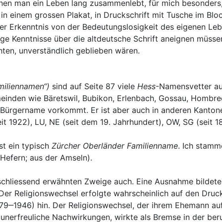
enen man ein Leben lang zusammenlebt, für mich besonders,
n einem grossen Plakat, in Druckschrift mit Tusche im Bloc
der Erkenntnis von der Bedeutungslosigkeit des eigenen Leb
ige Kenntnisse über die altdeutsche Schrift aneignen müss
ten, unverständlich geblieben wären.
miliennamen“)
sind auf Seite 87 viele
Hess
-Namensvetter au
inden wie Bäretswil, Bubikon, Erlenbach, Gossau, Hombrech
ls Bürgername vorkommt. Er ist aber auch in anderen Kanto
it 1922), LU, NE (seit dem 19. Jahrhundert), OW, SG (seit 18
ist ein typisch
Zürcher Oberländer Familienname
. Ich stamm
 Hefern; aus der Amseln).
nschliessend erwähnten Zweige auch. Eine Ausnahme bildet
. Der Religionswechsel erfolgte wahrscheinlich auf den Dru
9‒1946) hin. Der Religionswechsel, der ihrem Ehemann au
 unerfreuliche Nachwirkungen, wirkte als Bremse in der ber