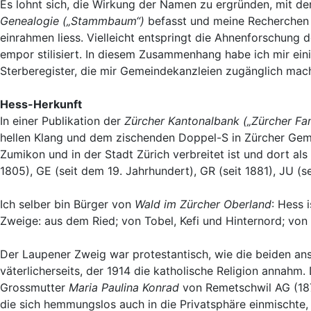
Es lohnt sich, die Wirkung der Namen zu ergründen, mit d
Genealogie („Stammbaum“)
befasst und meine Recherchen i
einrahmen liess. Vielleicht entspringt die Ahnenforschung 
empor stilisiert. In diesem Zusammenhang habe ich mir ein
Sterberegister, die mir Gemeindekanzleien zugänglich mach
Hess-Herkunft
In einer Publikation der
Zürcher Kantonalbank („Zürcher Fa
hellen Klang und dem zischenden Doppel-S in Zürcher Geme
Zumikon und in der Stadt Zürich verbreitet ist und dort a
1805), GE (seit dem 19. Jahrhundert), GR (seit 1881), JU (se
Ich selber bin Bürger von
Wald im Zürcher Oberland
: Hess 
Zweige: aus dem Ried; von Tobel, Kefi und Hinternord; von
Der Laupener Zweig war protestantisch, wie die beiden a
väterlicherseits, der 1914 die katholische Religion annahm
Grossmutter
Maria Paulina Konrad
von Remetschwil AG (187
die sich hemmungslos auch in die Privatsphäre einmischte,