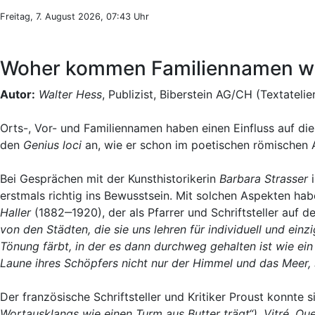
Freitag, 7. August 2026, 07:43 Uhr
Woher kommen Familiennamen wi
Autor:
Walter Hess
, Publizist, Biberstein AG/CH (Textatelie
Orts-, Vor- und Familiennamen haben einen Einfluss auf di
den
Genius loci
an, wie er schon im poetischen römischen Al
Bei Gesprächen mit der Kunsthistorikerin
Barbara Strasser
i
erstmals richtig ins Bewusstsein. Mit solchen Aspekten hab
Haller
(1882‒1920), der als Pfarrer und Schriftsteller auf 
von den Städten, die sie uns lehren für individuell und einz
Tönung färbt, in der es dann durchweg gehalten ist wie ein
Laune ihres Schöpfers nicht nur der Himmel und das Meer, s
Der französische Schriftsteller und Kritiker Proust konnte
Wortausklangs wie einen Turm aus Butter trägt“), Vitré, Qu