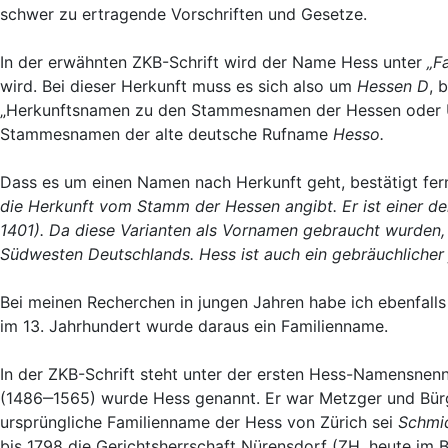
schwer zu ertragende Vorschriften und Gesetze.
In der erwähnten ZKB-Schrift wird der Name Hess unter
„F
wird. Bei dieser Herkunft muss es sich also um
Hessen D
, 
„Herkunftsnamen zu den Stammesnamen der Hessen oder Üb
Stammesnamen der alte deutsche Rufname
Hesso.
Dass es um einen Namen nach Herkunft geht, bestätigt fer
die Herkunft vom Stamm der Hessen angibt. Er ist einer d
1401). Da diese Varianten als Vornamen gebraucht wurden,
Südwesten Deutschlands. Hess ist auch ein gebräuchlicher
Bei meinen Recherchen in jungen Jahren habe ich ebenfall
im 13. Jahrhundert wurde daraus ein Familienname.
In der ZKB-Schrift steht unter der ersten Hess-Namensnen
(1486‒1565) wurde Hess genannt. Er war Metzger und Bürge
ursprüngliche Familienname der Hess von Zürich sei
Schmi
bis 1798 die Gerichtsherrschaft Nürensdorf (ZH, heute im B