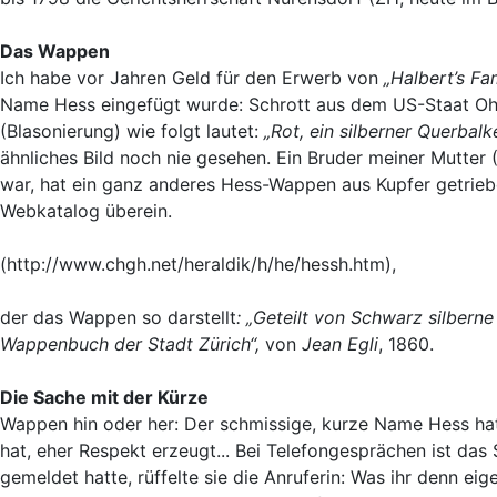
Das Wappen
Ich habe vor Jahren Geld für den Erwerb von
„Halbert’s Fa
Name Hess eingefügt wurde: Schrott aus dem US-Staat Ohio
(Blasonierung) wie folgt lautet:
„Rot, ein silberner Querbal
ähnliches Bild noch nie gesehen. Ein Bruder meiner Mutter (
war, hat ein ganz anderes Hess-Wappen aus Kupfer getriebe
Webkatalog überein.
(http://www.chgh.net/heraldik/h/he/hessh.htm),
der das Wappen so darstellt
: „Geteilt von Schwarz silberne
Wappenbuch der Stadt Zürich“,
von
Jean Egli
, 1860.
Die Sache mit der Kürze
Wappen hin oder her: Der schmissige, kurze Name Hess hat
hat, eher Respekt erzeugt... Bei Telefongesprächen ist das
gemeldet hatte, rüffelte sie die Anruferin: Was ihr denn eigen