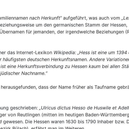
amiliennamen nach Herkunft“
aufgeführt, was auch vom
„Le
beziehungsweise um den germanischen Stamm der Hessen, h
ernamen für jemanden, der irgendwelche Beziehungen (Rei
ner das Internet-Lexikon
Wikipedia: „Hess ist eine um 1394
er häufigsten deutschen Herkunftsnamen. Andere Variation
 ist eine Herkunftsverbindung zu Hessen kaum bei allen S
 jüdischer Nachname.“
s herausgefunden, dass der Name früher als Taufname gebr
nung geschrieben:
„Ulricus dictus Hesso de Huswile et Adelh
r von Reutlingen (mitten im heutigen Baden-Württemberg, 
d
gewesen. Die Hessen waren 1630 bis 1790 Inhaber bzw. Di
ezirk Bülach), erfährt man im Weiteren.