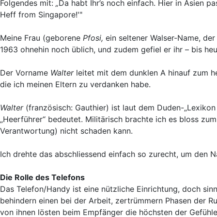
Folgendes mit:
„
Da habt Ihr’s noch einfach. Hier in Asien pas
Heff from Singapore!'"
Meine Frau (geborene
Pfosi,
ein seltener Walser-Name, der
1963 ohnehin noch üblich, und zudem gefiel er ihr – bis he
Der Vorname
Walter
leitet mit dem dunklen A hinauf zum h
die ich meinen Eltern zu verdanken habe.
Walter
(französisch: Gauthier) ist laut dem Duden-„Lexikon 
„Heerführer“ bedeutet. Militärisch brachte ich es bloss z
Verantwortung) nicht schaden kann.
Ich drehte das abschliessend einfach so zurecht, um den Na
Die Rolle des Telefons
Das Telefon/Handy ist eine nützliche Einrichtung, doch sin
behindern einen bei der Arbeit, zertrümmern Phasen der Ruh
von ihnen lösten beim Empfänger die höchsten der Gefühle 