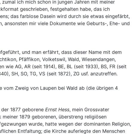
 zumal ich mich schon in jungen Jahren mit meiner
kformat geschrieben, festgehalten habe, das ich
ens; das farblose Dasein wird durch sie etwas eingefärbt,
en, ansonsten mir viele Dokumente wie Geburts-, Ehe- und
fgeführt, und man erfährt, dass dieser Name mit dem
tikon, Pfäffikon, Volketswil, Wald, Wiesendangen,
nen wie
AG, AR (seit 1914), BE, BL (seit 1933), BS, FR (seit
40), SH, SO, TG, VS (seit 1872), ZG usf. anzutreffen.
e vom Zweig von Laupen bei Wald ab (die übrigen 4
e der 1877 geborene
Ernst Hess
, mein Grossvater
ck meiner 1879 geborenen, überstreng religiösen
fgezwungen wurde, hatte wegen der dominanten Religion,
uflichen Entfaltung; die Kirche auferlegte den Menschen