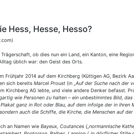
e Hess, Hesse, Hesso?
r.com)
e Trägerschaft, ob dies nun ein Land, ein Kanton, eine Reg
ltag üblich war: den Geist des Orts.
m Frühjahr 2014 auf dem Kirchberg (Küttigen AG, Bezirk 
en sich bereits
Marcel Proust
(in
„Auf der Suche nach der v
dem Kirchberg AG lebte, und viele andere Denker befasst. Pr
iga
rtig wie Personen zu halten – ein unbestimmtes Bild, das
 Plakat ganz in Rot oder Blau, auf dem infolge der in ihren
ondern auch die Schiffe, die Kirche, die Menschen auf der S
 sich an Namen wie
Bayeux, Coutances („normannische Kathedr
estambert, Pontorson, Balbec, Lannion („in dörflicher Stil