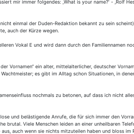
siert mir immer folgendes: ,What is your name?' - ,Rolf Hess.'
 nicht einmal der Duden-Redaktion bekannt zu sein schein
ute, auch der Kürze wegen.
elleren Vokal E und wird dann durch den Familiennamen noc
der Vornamen“ ein alter, mittelalterlicher, deutscher Vornam
um Wachtmeister; es gibt im Alltag schon Situationen, in d
menseinfluss nochmals zu betonen, auf dass ich nicht alles,
nlose und belästigende Anrufe, die für sich immer den Vorr
e brutal. Viele Menschen leiden an einer unheilbaren Telefo
aus, auch wenn sie nichts mitzuteilen haben und bloss im 