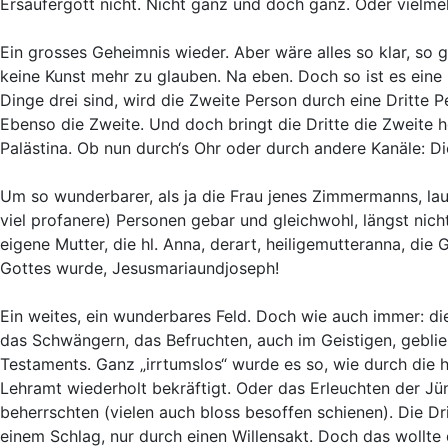
Ersäufergott nicht. Nicht ganz und doch ganz. Oder vielme
Ein grosses Geheimnis wieder. Aber wäre alles so klar, so g
keine Kunst mehr zu glauben. Na eben. Doch so ist es eine 
Dinge drei sind, wird die Zweite Person durch eine Dritte Pe
Ebenso die Zweite. Und doch bringt die Dritte die Zweite 
Palästina. Ob nun durch‘s Ohr oder durch andere Kanäle: D
Um so wunderbarer, als ja die Frau jenes Zimmermanns, laut
viel profanere) Personen gebar und gleichwohl, längst nich
eigene Mutter, die hl. Anna, derart, heiligemutteranna, di
Gottes wurde, Jesusmariaundjoseph!
Ein weites, ein wunderbares Feld. Doch wie auch immer: di
das Schwängern, das Befruchten, auch im Geistigen, gebli
Testaments. Ganz „irrtumslos“ wurde es so, wie durch die 
Lehramt wiederholt bekräftigt. Oder das Erleuchten der Jün
beherrschten (vielen auch bloss besoffen schienen). Die Dr
einem Schlag, nur durch einen Willensakt. Doch das wollte