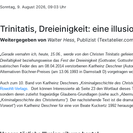
Sonntag, 9. August 2026, 09:03 Uhr
Trinitatis, Dreieinigkeit: eine ill
Weitergegeben von
Walter Hess
, Publizist (Textatelier.c
„
Gerade vernahm ich, heute, 15.06., werde von den Christen Trinitatis gefeier
Dreifaltigkeit
beziehungsweise das
Fest der Dreieinigkeit
(Gottvater, Gottsohn
satirischen Feder des am 08.04.2014 verstorbenen
Karlheinz Deschner
(Auto
Alternativen Büchner-Preises (am 13.06.1993 in Darmstadt D) vorgetragen w
Auch zum 10. Band von Karlheinz Deschners
„Kriminalgeschichte des Chris
Rowohlt-Verlags.
Dort können Interessierte ab Seite 23 den Wortlaut dieses T
sondern deren zutiefst fragwürdige Glaubens-Grundlagen (siehe auch
„Aberma
„Kriminalgeschichte des Christentums“).
Der nachstehende Text ist die drama
Vorwort“
) von Karlheinz Deschner für eine von Beate Kuckertz 1992 herausg
T