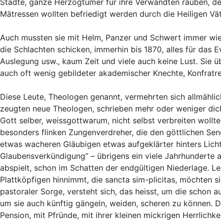
Städte, ganze Herzogtümer für ihre Verwandten rauben, den
Mätressen wollten befriedigt werden durch die Heiligen Vät
Auch mussten sie mit Helm, Panzer und Schwert immer wiede
die Schlachten schicken, immerhin bis 1870, alles für das 
Auslegung usw., kaum Zeit und viele auch keine Lust. Sie 
auch oft wenig gebildeter akademischer Knechte, Konfratre
Diese Leute, Theologen genannt, vermehrten sich allmählic
zeugten neue Theologen, schrieben mehr oder weniger dicke
Gott selber, weissgottwarum, nicht selbst verbreiten wollte
besonders flinken Zungenverdreher, die den göttlichen Se
etwas wacheren Gläubigen etwas aufgeklärter hinters Lich
Glaubensverkündigung“ – übrigens ein viele Jahrhunderte a
abspielt, schon im Schatten der endgültigen Niederlage. Le
Plattköpfigen hinnimmt, die sancta sim-plicitas, möchten si
pastoraler Sorge, versteht sich, das heisst, um die schon
um sie auch künftig gängeln, weiden, scheren zu können. Da
Pension, mit Pfründe, mit ihrer kleinen mickrigen Herrlichke