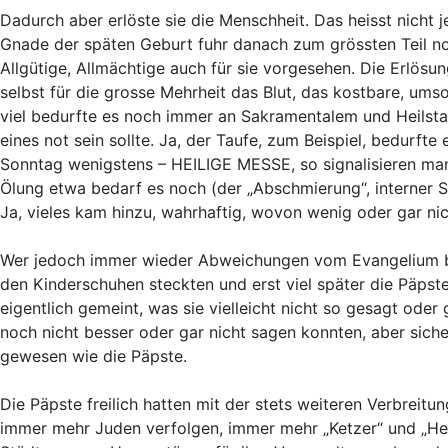
Dadurch aber erlöste sie die Menschheit. Das heisst nicht 
Gnade der späten Geburt fuhr danach zum grössten Teil noch 
Allgütige, Allmächtige auch für sie vorgesehen. Die Erlösun
selbst für die grosse Mehrheit das Blut, das kostbare, umso
viel bedurfte es noch immer an Sakramentalem und Heilstate
eines not sein sollte. Ja, der Taufe, zum Beispiel, bedurft
Sonntag wenigstens – HEILIGE MESSE, so signalisieren manc
Ölung etwa bedarf es noch (der „Abschmierung“, interner 
Ja, vieles kam hinzu, wahrhaftig, wovon wenig oder gar nich
Wer jedoch immer wieder Abweichungen vom Evangelium bek
den Kinderschuhen steckten und erst viel später die Päpst
eigentlich gemeint, was sie vielleicht nicht so gesagt ode
noch nicht besser oder gar nicht sagen konnten, aber sich
gewesen wie die Päpste.
Die Päpste freilich hatten mit der stets weiteren Verbreit
immer mehr Juden verfolgen, immer mehr „Ketzer“ und „Hex