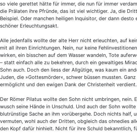
so viele gerettet hätte für immer, die nun für immer verda
die Prälaten ihre Pfründe, das ist viel wichtiger. Ja, die D
Beispiel. Oder manchen heiligen Inquisitor, der dann desto
schöner Erleuchtungsakt.
Alle jedenfalls wollte der alte Herr nicht erleuchten, auf kei
mit all ihren Einrichtungen. Nein, nur keine Fehlinvestition
wirken, ein bisschen auf dem Wasser wandeln, Tote auferwec
– statt einfach alle zu bekehren, durch ein gewaltiges Mir
Sohn auch. Doch den liess der Allgütige, was kaum ein and
Juden, die »Gottesmörder«, schwer büssen mussten. Ganz z
ermöglicht und den ewigen Dank der Christenheit verdient.
Der Römer Pilatus wollte den Sohn nicht umbringen, nein. E
wusch seine Hände in Unschuld. Und auch der Sohn wollte ni
blutrünstige Sache an ihm vorübergehe. Doch nichts half, 
vermuten, wohl auch der Dritten, obgleich das ohnedies all
den Kopf dafür hinhielt. Nicht für ihre Schuld bekanntlich, f