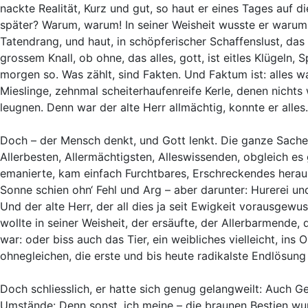
nackte Realität, Kurz und gut, so haut er eines Tages auf d
später? Warum, warum! In seiner Weisheit wusste er warum, j
Tatendrang, und haut, in schöpferischer Schaffenslust, das
grossem Knall, ob ohne, das alles, gott, ist eitles Klügeln
morgen so. Was zählt, sind Fakten. Und Faktum ist: alles w
Mieslinge, zehnmal scheiterhaufenreife Kerle, denen nichts w
leugnen. Denn war der alte Herr allmächtig, konnte er alles.
Doch – der Mensch denkt, und Gott lenkt. Die ganze Sache, 
Allerbesten, Allermächtigsten, Alleswissenden, obgleich es
emanierte, kam einfach Furchtbares, Erschreckendes heraus
Sonne schien ohn‘ Fehl und Arg – aber darunter: Hurerei un
Und der alte Herr, der all dies ja seit Ewigkeit vorausgewu
wollte in seiner Weisheit, der ersäufte, der Allerbarmende,
war: oder biss auch das Tier, ein weibliches vielleicht, ins O
ohnegleichen, die erste und bis heute radikalste Endlösung
Doch schliesslich, er hatte sich genug gelangweilt: Auch 
Umstände: Denn sonst, ich meine – die braunen Bestien wu