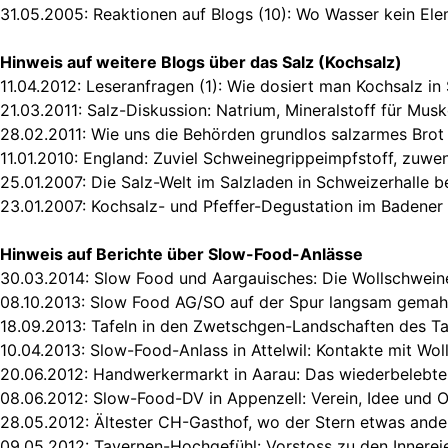
31.05.2005:
Reaktionen auf Blogs (10): Wo Wasser kein Ele
Hinweis auf weitere Blogs über das Salz (Kochsalz)
11.04.2012:
Leseranfragen (1): Wie dosiert man Kochsalz in
21.03.2011:
Salz-Diskussion: Natrium, Mineralstoff für Musk
28.02.2011:
Wie uns die Behörden grundlos salzarmes Brot
11.01.2010:
England: Zuviel Schweinegrippeimpfstoff, zuwen
25.01.2007:
Die Salz-Welt im Salzladen in Schweizerhalle be
23.01.2007:
Kochsalz- und Pfeffer-Degustation im Badene
Hinweis auf Berichte über Slow-Food-Anlässe
30.03.2014:
Slow Food und Aargauisches: Die Wollschwein
08.10.2013:
Slow Food AG/SO auf der Spur langsam gemah
18.09.2013:
Tafeln in den Zwetschgen-Landschaften des Ta
10.04.2013:
Slow-Food-Anlass in Attelwil: Kontakte mit Wo
20.06.2012:
Handwerkermarkt in Aarau: Das wiederbelebte
08.06.2012:
Slow-Food-DV in Appenzell: Verein, Idee und O
28.05.2012:
Ältester CH-Gasthof, wo der Stern etwas ande
09.05.2012:
Tavernen-Hochgefühl: Vorstoss zu den Innerei