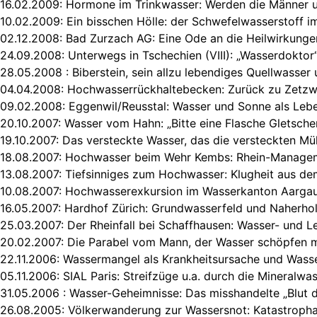
16.02.2009:
Hormone im Trinkwasser: Werden die Männer u
10.02.2009:
Ein bisschen Hölle: der Schwefelwasserstoff 
02.12.2008:
Bad Zurzach AG: Eine Ode an die Heilwirkung
24.09.2008:
Unterwegs in Tschechien (VIII): „Wasserdoktor“
28.05.2008 :
Biberstein, sein allzu lebendiges Quellwasser
04.04.2008:
Hochwasserrückhaltebecken: Zurück zu Zetzw
09.02.2008:
Eggenwil/Reusstal: Wasser und Sonne als Leb
20.10.2007:
Wasser vom Hahn: „Bitte eine Flasche Gletscher
19.10.2007:
Das versteckte Wasser, das die versteckten Mü
18.08.2007:
Hochwasser beim Wehr Kembs: Rhein-Manageme
13.08.2007:
Tiefsinniges zum Hochwasser: Klugheit aus d
10.08.2007:
Hochwasserexkursion im Wasserkanton Aargau
16.05.2007:
Hardhof Zürich: Grundwasserfeld und Naherho
25.03.2007:
Der Rheinfall bei Schaffhausen: Wasser- und L
20.02.2007:
Die Parabel vom Mann, der Wasser schöpfen 
22.11.2006:
Wassermangel als Krankheitsursache und Wasse
05.11.2006:
SIAL Paris: Streifzüge u.a. durch die Mineralwa
31.05.2006 :
Wasser-Geheimnisse: Das misshandelte „Blut d
26.08.2005:
Völkerwanderung zur Wassersnot: Katastropha