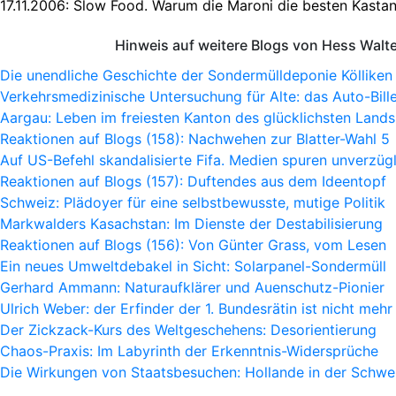
17.11.2006:
Slow Food. Warum die Maroni die besten Kastan
Hinweis auf weitere Blogs von Hess Walt
Die unendliche Geschichte der Sondermülldeponie Kölliken
Verkehrsmedizinische Untersuchung für Alte: das Auto-Bille
Aargau: Leben im freiesten Kanton des glücklichsten Lands
Reaktionen auf Blogs (158): Nachwehen zur Blatter-Wahl 5
Auf US-Befehl skandalisierte Fifa. Medien spuren unverzügl
Reaktionen auf Blogs (157): Duftendes aus dem Ideentopf
Schweiz: Plädoyer für eine selbstbewusste, mutige Politik
Markwalders Kasachstan: Im Dienste der Destabilisierung
Reaktionen auf Blogs (156): Von Günter Grass, vom Lesen
Ein neues Umweltdebakel in Sicht: Solarpanel-Sondermüll
Gerhard Ammann: Naturaufklärer und Auenschutz-Pionier
Ulrich Weber: der Erfinder der 1. Bundesrätin ist nicht mehr
Der Zickzack-Kurs des Weltgeschehens: Desorientierung
Chaos-Praxis: Im Labyrinth der Erkenntnis-Widersprüche
Die Wirkungen von Staatsbesuchen: Hollande in der Schwe