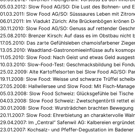
05.03.2012:
Slow Food AG/SO: Die Lust des Bohnen- und 
01.03.2011:
Slow Food AG/SO: Süsssaures Leben mit Zitron
06.01.2011:
Im Viadukt Zürich: Alte Brückenbögen krönen D
30.11.2010:
Slow Food AG/SO: Genuss auf rettender Gesch
25.08.2010:
Brenzer Kirsch: Auf dass es im Obstbau nicht 
17.05.2010:
Das zarte Gefühlsleben chamoisfarbener Ziege
13.05.2010:
Waadtland-Gastronomieeinflüsse aufs kosmopo
11.05.2010:
Slow Food: Nach Geist und etwas Geld ausgestr
10.03.2010:
Slow-Food-Test: Geschmacksbildung bei Fond
25.02.2009:
Alte Kartoffelsorten bei Slow Food AG/SO: Par
19.11.2008:
Slow Food: Weisse und schwarze Trüffel scheib
27.05.2008:
Hallwilersee und Slow Food: Mit Fisch-Manage
05.03.2008:
Slow Food Schweiz: Glücksgefühle bei Tische i
04.03.2008:
Slow Food Schweiz: Zwetschgentörtli rettet e
30.01.2008:
Slow Food: Wursträdchen brachten Bewegung 
20.11.2007:
Slow Food: Ehrerbietung an charaktervolle Wa
29.04.2007:
Im „Central“ Safenwil AG: Kalbereien ergründe
23.01.2007:
Kochsalz- und Pfeffer-Degustation im Badene