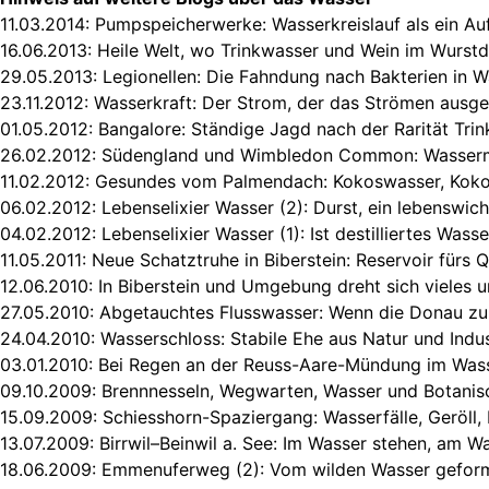
11.03.2014:
Pumpspeicherwerke: Wasserkreislauf als ein Au
16.06.2013:
Heile Welt, wo Trinkwasser und Wein im Wurstdu
29.05.2013:
Legionellen: Die Fahndung nach Bakterien in 
23.11.2012:
Wasserkraft: Der Strom, der das Strömen ausge
01.05.2012:
Bangalore: Ständige Jagd nach der Rarität Tri
26.02.2012:
Südengland und Wimbledon Common: Wasser
11.02.2012:
Gesundes vom Palmendach: Kokoswasser, Koko
06.02.2012:
Lebenselixier Wasser (2): Durst, ein lebenswich
04.02.2012:
Lebenselixier Wasser (1): Ist destilliertes Was
11.05.2011:
Neue Schatztruhe in Biberstein: Reservoir fürs 
12.06.2010:
In Biberstein und Umgebung dreht sich vieles 
27.05.2010:
Abgetauchtes Flusswasser: Wenn die Donau zu
24.04.2010:
Wasserschloss: Stabile Ehe aus Natur und Indus
03.01.2010:
Bei Regen an der Reuss-Aare-Mündung im Was
09.10.2009:
Brennnesseln, Wegwarten, Wasser und Botanis
15.09.2009:
Schiesshorn-Spaziergang: Wasserfälle, Geröll,
13.07.2009:
Birrwil–Beinwil a. See: Im Wasser stehen, am W
18.06.2009:
Emmenuferweg (2): Vom wilden Wasser geform