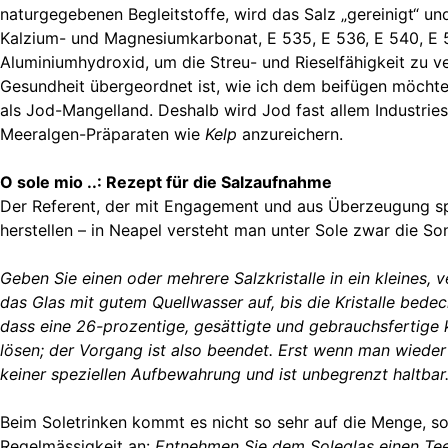
naturgegebenen Begleitstoffe, wird das Salz „gereinigt“ und
Kalzium- und Magnesiumkarbonat, E 535, E 536, E 540, E 
Aluminiumhydroxid, um die Streu- und Rieselfähigkeit zu v
Gesundheit übergeordnet ist, wie ich dem beifügen möchte
als Jod-Mangelland. Deshalb wird Jod fast allem Industries
Meeralgen-Präparaten wie
Kelp
anzureichern.
O sole mio ..: Rezept für die Salzaufnahme
Der Referent, der mit Engagement und aus Überzeugung spra
herstellen – in Neapel versteht man unter Sole zwar die So
Geben Sie einen oder mehrere Salzkristalle in ein kleines, v
das Glas mit gutem Quellwasser auf, bis die Kristalle bedeck
dass eine 26-prozentige, gesättigte und gebrauchsfertige k
lösen; der Vorgang ist also beendet. Erst wenn man wieder 
keiner speziellen Aufbewahrung und ist unbegrenzt haltbar
Beim Soletrinken kommt es nicht so sehr auf die Menge, so
Regelmässigkeit an:
Entnehmen Sie dem Soleglas einen Teelö