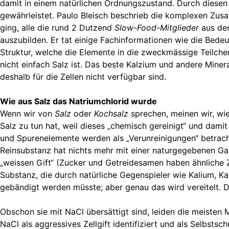
damit in einem natürlichen Ordnungszustand. Durch diesen 
gewährleistet. Paulo Bleisch beschrieb die komplexen Zusa
ging, alle die rund 2 Dutzend
Slow-Food-Mitglieder
aus dem
auszubilden. Er tat einige Fachinformationen wie die Bedeut
Struktur, welche die Elemente in die zweckmässige Teilche
nicht einfach Salz ist. Das beste Kalzium und andere Miner
deshalb für die Zellen nicht verfügbar sind.
Wie aus Salz das Natriumchlorid wurde
Wenn wir von
Salz
oder
Kochsalz
sprechen, meinen wir, wi
Salz zu tun hat, weil dieses „chemisch gereinigt“ und damit
und Spurenelemente werden als „Verunreinigungen“ betrach
Reinsubstanz hat nichts mehr mit einer naturgegebenen Gan
„weissen Gift“ (Zucker und Getreidesamen haben ähnliche 
Substanz, die durch natürliche Gegenspieler wie Kalium, 
gebändigt werden müsste; aber genau das wird vereitelt. 
Obschon sie mit NaCl übersättigt sind, leiden die meisten 
NaCl als aggressives Zellgift identifiziert und als Selbsts