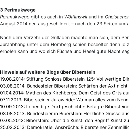
3 Perimukwege
Perimukwege
gibt es auch in
Wölflinswil
und im
Cheisacher
August 2014 neu ausgeschildert – nach den 23 Seiten umfa
Nach dem Verzehr der Grilladen machte man sich, dem Perim
Juraabhang unter dem Homberg schien beseelter denn je zu s
erholen kann und wo sich Füchse und Hasel gute Nacht sa
Hinweis auf weitere Blogs über Biberstein
19.08.2014:
Stiftung Schloss Biberstein 125: Vollwertige B
03.08.2014:
Bundesfeier Biberstein: Schärfen der Axt nich
01.04.2014:
Mythen des Kirchbergs. Dem Geist des Orts au
07.11.2013:
Bibersteiner Juraweide: Wo man alles zum Nen
10.09.2013:
Lebendige Dorfgeschichte: Betagte Bibersteine
03.08.2013:
Bundesfeier in Biberstein: Herzliche Grüsse au
07.05.2013:
Biberstein: Über die Kunst, den Begriff Kunst zu
25.02.2013:
Demokratie, Ansprüche: Bibersteiner Zehnmill