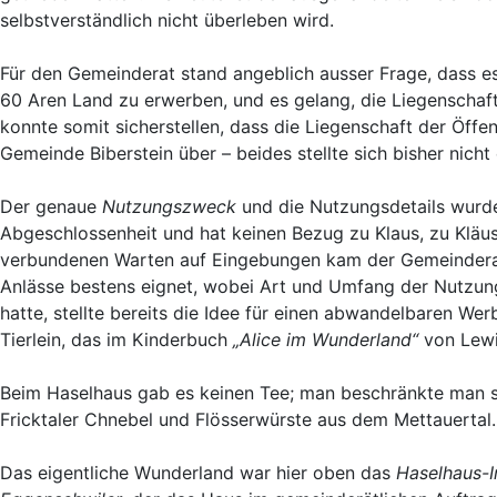
selbstverständlich nicht überleben wird.
Für den Gemeinderat stand angeblich ausser Frage, dass e
60 Aren Land zu erwerben, und es gelang, die Liegenschaft
konnte somit sicherstellen, dass die Liegenschaft der Öff
Gemeinde Biberstein über – beides stellte sich bisher nicht 
Der genaue
Nutzungszweck
und die Nutzungsdetails wurde
Abgeschlossenheit und hat keinen Bezug zu Klaus, zu Kläu
verbundenen Warten auf Eingebungen kam der Gemeinderat zu
Anlässe bestens eignet, wobei Art und Umfang der Nutzun
hatte, stellte bereits die Idee für einen abwandelbaren We
Tierlein, das im Kinderbuch
„Alice im Wunderland“
von Lewis
Beim Haselhaus gab es keinen Tee; man beschränkte man s
Fricktaler Chnebel und Flösserwürste aus dem Mettauertal
Das eigentliche Wunderland war hier oben das
Haselhaus-I