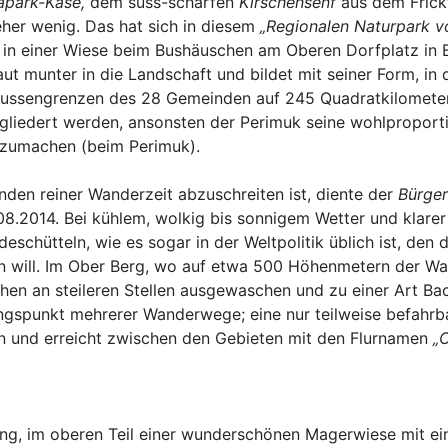
rapark-Käse,
dem süss-scharfen
Kirschensenf
aus dem Frickt
her wenig. Das hat sich in diesem
„Regionalen Naturpark v
 in einer Wiese beim Bushäuschen am Oberen Dorfplatz in B
ut munter in die Landschaft und bildet mit seiner Form, in
 Aussengrenzen des 28 Gemeinden auf 245 Quadratkilometer
gliedert werden, ansonsten der Perimuk seine wohlproporti
szumachen (beim Perimuk).
unden reiner Wanderzeit abzuschreiten ist, diente der
Bürger
.2014. Bei kühlem, wolkig bis sonnigem Wetter und klarer S
hütteln, wie es sogar in der Weltpolitik üblich ist, den 
en will. Im Ober Berg, wo auf etwa 500 Höhenmetern der Wal
hen an steileren Stellen ausgewaschen und zu einer Art Ba
ngspunkt mehrerer Wanderwege; eine nur teilweise befahrbar
en und erreicht zwischen den Gebieten mit den Flurnamen
„
ung, im oberen Teil einer wunderschönen Magerwiese mit ein