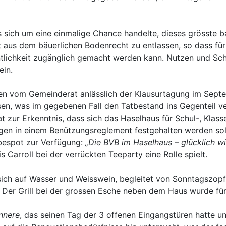
s sich um eine einmalige Chance handelte, dieses grösste 
 aus dem bäuerlichen Bodenrecht zu entlassen, so dass für
entlichkeit zugänglich gemacht werden kann. Nutzen und Sc
ein.
n vom Gemeinderat anlässlich der Klausurtagung im Septe
sen, was im gegebenen Fall den Tatbestand ins Gegenteil v
r Erkenntnis, dass sich das Haselhaus für Schul-, Klassen
gen in einem Benützungsreglement festgehalten werden sol
rbespot zur Verfügung:
„Die BVB im Haselhaus – glücklich w
 Carroll bei der verrückten Teeparty eine Rolle spielt.
ich auf Wasser und Weisswein, begleitet von Sonntagszop
. Der Grill bei der grossen Esche neben dem Haus wurde f
nnere
, das seinen Tag der 3 offenen Eingangstüren hatte u