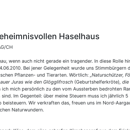
heimnisvollen Haselhaus
 AG/CH
gau
, wenn auch nicht gerade ein tragender. In diese Rolle h
.06.2010. Bei jener Gelegenheit wurde uns Stimmbürgern 
ischen Pflanzen- und Tierarten. Wörtlich:
„
Naturschützer, Fö
auer Juras wie den Glögglifrosch
(Geburtshelferkröte)
, di
ich mich persönlich zu den vom Aussterben bedrohten Rari
ind. Im Gegenteil: über meine Steuern muss ich jährlich 5 
beisteuern. Wir verkraften das, freuen uns im Nord-Aarga
ichen Naturwundern.