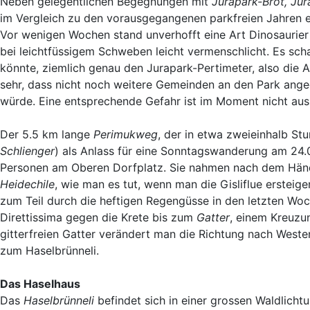
Neben gelegentlichen Begegnungen mit
Jurapark-Brot, Ju
im Vergleich zu den vorausgegangenen parkfreien Jahren e
Vor wenigen Wochen stand unverhofft eine Art Dinosaurier
bei leichtfüssigem Schweben leicht vermenschlicht. Es scha
könnte, ziemlich genau den Jurapark-Pertimeter, also die
sehr, dass nicht noch weitere Gemeinden an den Park ange
würde. Eine entsprechende Gefahr ist im Moment nicht au
Der 5.5 km lange
Perimukweg
, der in etwa zweieinhalb St
Schlienger
) als Anlass für eine Sonntagswanderung am 24.08
Personen am Oberen Dorfplatz. Sie nahmen nach dem Händesc
Heidechile
, wie man es tut, wenn man die Gisliflue ersteig
zum Teil durch die heftigen Regengüsse in den letzten Woc
Direttissima gegen die Krete bis zum
Gatter
, einem Kreuzu
gitterfreien Gatter verändert man die Richtung nach West
zum Haselbrünneli.
Das Haselhaus
Das
Haselbrünneli
befindet sich in einer grossen Waldlicht