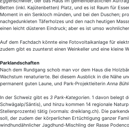
Eggenschwiler
, der das Haus im gemeinderätlichen Auftrag
Betten (inkl. Kajütenbetten) Platz, und es ist Raum für Es
Moment in ein Senkloch münden, und bei den Duschen; pro 
nachgedunkleten Täferholzes und den nach heutigen Massstä
einen leicht düsteren Eindruck; aber es ist umso wohnlicher
Auf dem Fachdach könnte eine Fotovoltaikanlage für elektr
zudem gibt es zuunterst einen Weinkeller und eine kleine W
Parklandschaften
Nach dem Rundgang schob man vor dem Haus die Holzbänke 
Wachstum renaturierte. Bei diesem Ausblick in die Nähe un
permanent guten Laune, und Park-Projektleiterin
Anna Bühl
In der Schweiz gibt es
3 Park-Kategorien
. 1 davon belegt d
Schwägalp/Säntis), und hinzu kommen 14 regionale Naturpärk
Stellenprozente) tätig (vormals: dreiklang.ch). Die park
soll, der zudem der körperlichen Ertüchtigung ganzer Famili
windhundähnlicher Jagdhund-Mischling der Rasse Podenco i