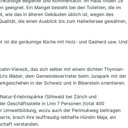
achkundige Begleiter und Kommentator. Im Haus finden 28
n geeignet. Ein Mangel besteht bei den Toiletten, die im
, wie das in älteren Gebäuden üblich ist, wegen des
alität, die einen Ausblick bis zum Hallwilersee gewähren,
tet ist die geräumige Küche mit Holz- und Gasherd usw. Und
hn-Viereck, das sich selber mit einem dichten Thymian-
Urs Waber
, dem Gemeindevertreter beim Jurapark mit der
arkgeschehen in der Schweiz und in Biberstein orientieren.
 Natur-Erlebnispärke (Sihlwald bei Zürich und
er Geschäftsstelle in Linn 7 Personen (total 400
ehr Umweltbildung, wozu auch der Perimukweg beitragen
erte, brach ihre lauffreudig-lebhafte Hündin Maja, ein
schaft verstanden.