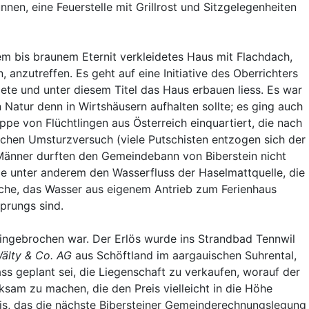
en, eine Feuerstelle mit Grillrost und Sitzgelegenheiten
nem bis braunem Eternit verkleidetes Haus mit Flachdach,
 anzutreffen. Es geht auf eine Initiative des Oberrichters
te und unter diesem Titel das Haus erbauen liess. Es war
en Natur denn in Wirtshäusern aufhalten sollte; es ging auch
ppe von Flüchtlingen aus Österreich einquartiert, die nach
schen Umsturzversuch (viele Putschisten entzogen sich der
e Männer durften den Gemeindebann von Biberstein nicht
e unter anderem den Wasserfluss der Haselmattquelle, die
olche, das Wasser aus eigenem Antrieb zum Ferienhaus
prungs sind.
eingebrochen war. Der Erlös wurde ins Strandbad Tennwil
älty & Co. AG
aus Schöftland im aargauischen Suhrental,
s geplant sei, die Liegenschaft zu verkaufen, worauf der
ksam zu machen, die den Preis vielleicht in die Höhe
nis, das die nächste Bibersteiner Gemeinderechnungslegung