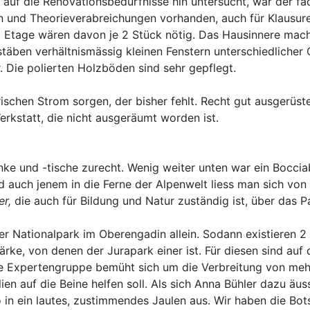
 auf die Renovationsbedürfnisse hin untersucht, war der f
sen und Theorieverabreichungen vorhanden, auch für Klausure
Etage wären davon je 2 Stück nötig. Das Hausinnere macht
ben verhältnismässig kleinen Fenstern unterschiedlicher Qu
. Die polierten Holzböden sind sehr gepflegt.
ischen Strom sorgen, der bisher fehlt. Recht gut ausgerüs
erkstatt, die nicht ausgeräumt worden ist.
und -tische zurecht. Wenig weiter unten war ein Bocciaba
d auch jenem in die Ferne der Alpenwelt liess man sich von
er,
die auch für Bildung und Natur zuständig ist, über das P
er Nationalpark im Oberengadin allein. Sodann existieren 2
e, von denen der Jurapark einer ist. Für diesen sind auf d
ende Expertengruppe bemüht sich um die Verbreitung von m
en auf die Beine helfen soll. Als sich Anna Bühler dazu äuss
n ein lautes, zustimmendes Jaulen aus. Wir haben die Bot