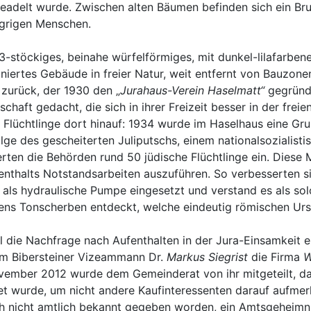
eadelt wurde. Zwischen alten Bäumen befinden sich ein Brunn
ngrigen Menschen.
 3-stöckiges, beinahe würfelförmiges, mit dunkel-lilafarbe
iertes Gebäude in freier Natur, weit entfernt von Bauzonen,
 zurück, der 1930 den „
Jurahaus-Verein Haselmatt“
gegründe
schaft gedacht, die sich in ihrer Freizeit besser in der frei
 Flüchtlinge dort hinauf: 1934 wurde im Haselhaus eine Gru
ge des gescheiterten Juliputschs, einem nationalsozialisti
ierten die Behörden rund 50 jüdische Flüchtlinge ein. Dies
nthalts Notstandsarbeiten auszuführen. So verbesserten si
n als hydraulische Pumpe eingesetzt und verstand es als s
ens Tonscherben entdeckt, welche eindeutig römischen Urs
l die Nachfrage nach Aufenthalten in der Jura-Einsamkeit 
 dem Bibersteiner Vizeammann Dr.
Markus Siegrist
die Firma
W
vember 2012 wurde dem Gemeinderat von ihr mitgeteilt, das
tet wurde, um nicht andere Kaufinteressenten darauf aufmer
noch nicht amtlich bekannt gegeben worden, ein Amtsgeheim