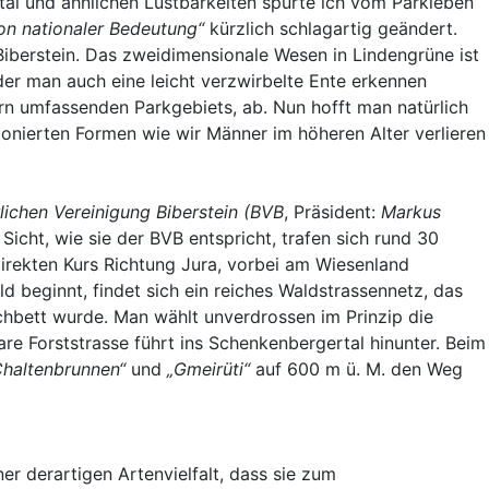
al und ähnlichen Lustbarkeiten spürte ich vom Parkleben
on nationaler Bedeutung“
kürzlich schlagartig geändert.
iberstein. Das zweidimensionale Wesen in Lindengrüne ist
 der man auch eine leicht verzwirbelte Ente erkennen
n umfassenden Parkgebiets, ab. Nun hofft man natürlich
onierten Formen wie wir Männer im höheren Alter verlieren
lichen Vereinigung Biberstein (BVB
, Präsident:
Markus
icht, wie sie der BVB entspricht, trafen sich rund 30
direkten Kurs Richtung Jura, vorbei am Wiesenland
d beginnt, findet sich ein reiches Waldstrassennetz, das
chbett wurde. Man wählt unverdrossen im Prinzip die
e Forststrasse führt ins Schenkenbergertal hinunter. Beim
Chaltenbrunnen“
und
„Gmeirüti“
auf 600 m ü. M. den Weg
er derartigen Artenvielfalt, dass sie zum