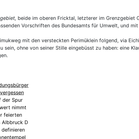
gebiet,
beide im oberen Fricktal, letzterer im Grenzgebiet 
ssenden Vorschriften des Bundesamts für Umwelt, und mit 
ukweg mit den versteckten Perimüklein folgend, via Eichhö
ein, ohne von seiner Stille eingebüsst zu haben: eine Klau
gen.
ildungsbürger
t vergessen
f der Spur
nwert nimmt
r feierten
s Albbruck D
 definieren
ionentempel