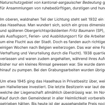
Naturschutzgebiet von kantonal-aargauischer Bedeutung
g
für Ansammlungen von ruhebedürftigen, durstigen und hu
Im oberen, waldnahen Teil der Lichtung steht seit 1932 ein
das
Haselhaus
. Man wundert sich, solch ein gross dimension
und späteren Obergerichtspräsidenten
Fritz Baumann
(SP),
als Ausflugsort, Ferien- und Ausbildungsort für die Arbeiter
um eine Flucht aus der Stadt. Doch es fanden auch richtige
einigen Wochen nach Belgien weiterzogen. Das war eine Fol
Verhaftung und Verurteilung durch die Flucht). 1938 quart
verlassen und waren zudem angehalten, während ihres Aufe
bisher nur ein kleines Rinnsal gewesen war. Sie wurde dan
hinauf zu pumpen. Bei den Grabungsarbeiten wurden übrig
Um etwa 1945 ging das Haselhaus in Privatbesitz über, wei
am Hallwilersee investiert. Die letzte Besitzerin war laut
welche der Liegenschaft allmählich überdrüssig war. Im No
Kauf durch den Gemeinderat in aller Heimlichkeit vorberei
getrieben hätten. Bis heute ist der ausgehandelte Preis 