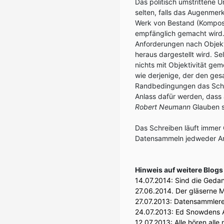
Das politisch umstrittene U
selten, falls das Augenmerk
Werk von Bestand (Komposit
empfänglich gemacht wird.
Anforderungen nach Objekti
heraus dargestellt wird. S
nichts mit Objektivität gem
wie derjenige, der den ges
Randbedingungen das Schre
Anlass dafür werden, dass
Robert Neumann
Glauben s
Das Schreiben läuft immer 
Datensammeln jedweder Ar
Hinweis auf weitere Blog
14.07.2014:
Sind die Gedan
27.06.2014.
Der gläserne 
27.07.2013:
Datensammlerei
24.07.2013:
Ed Snowdens Ak
12.07.2013:
Alle hören all