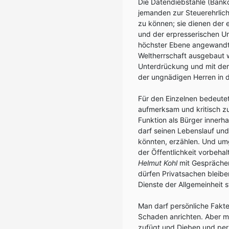
Die Datendiebstähle (Bank
jemanden zur Steuerehrlich
zu können; sie dienen der 
und der erpresserischen Unt
höchster Ebene angewandt 
Weltherrschaft ausgebaut w
Unterdrückung und mit dem 
der ungnädigen Herren in d
Für den Einzelnen bedeutet
aufmerksam und kritisch z
Funktion als Bürger innerh
darf seinen Lebenslauf und
könnten, erzählen. Und um
der Öffentlichkeit vorbeha
Helmut Kohl
mit Gesprächen
dürfen Privatsachen bleiben
Dienste der Allgemeinheit 
Man darf persönliche Fakte
Schaden anrichten. Aber ma
zufügt und Dieben und per