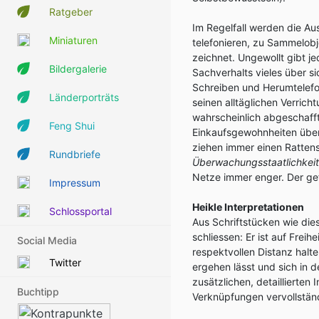
Ratgeber
Im Regelfall werden die Aus
Miniaturen
telefonieren, zu Sammelobj
zeichnet. Ungewollt gibt je
Bildergalerie
Sachverhalts vieles über si
Schreiben und Herumtelefon
Länderporträts
seinen alltäglichen Verric
wahrscheinlich abgeschafft 
Feng Shui
Einkaufsgewohnheiten über
ziehen immer einen Rattens
Rundbriefe
Überwachungsstaatlichkeit
Netze immer enger. Der gef
Impressum
Heikle Interpretationen
Schlossportal
Aus Schriftstücken wie die
schliessen: Er ist auf Frei
Social Media
respektvollen Distanz halten,
Twitter
ergehen lässt und sich in d
zusätzlichen, detaillierten
Buchtipp
Verknüpfungen vervollstän