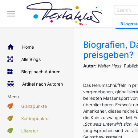
Blogss
Biografien, D
Home
preisgeben?
Alle Blogs
Autor:
Walter Hess
, Publiz
Blogs nach Autoren
Artikel nach Autoren
Das Herumschnüffeln in pr
vorgegebenen, globalisiert
Menu
beliebten Massensport von
überblickbaren
Schweiz
no
Glanzpunkte
Amerikaner, dieses reiche
die Knie zu zwingen. Mit Er
Kontrapunkte
„Schweiz unterwirft sich. 
(angesprochen sind vor all
Literatur
Selbstbewusstsein).