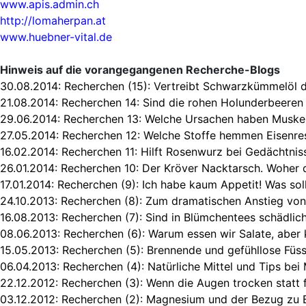
www.apis.admin.ch
http://lomaherpan.at
www.huebner-vital.de
Hinweis auf die vorangegangenen Recherche-Blogs
30.08.2014:
Recherchen (15): Vertreibt Schwarzkümmelöl 
21.08.2014:
Recherchen 14: Sind die rohen Holunderbeeren 
29.06.2014:
Recherchen 13: Welche Ursachen haben Muske
27.05.2014:
Recherchen 12: Welche Stoffe hemmen Eisenre
16.02.2014:
Recherchen 11: Hilft Rosenwurz bei Gedächtni
26.01.2014:
Recherchen 10: Der Kröver Nacktarsch. Woher
17.01.2014:
Recherchen (9): Ich habe kaum Appetit! Was soll
24.10.2013:
Recherchen (8): Zum dramatischen Anstieg von 
16.08.2013:
Recherchen (7): Sind in Blümchentees schädlic
08.06.2013:
Recherchen (6): Warum essen wir Salate, aber 
15.05.2013:
Recherchen (5): Brennende und gefühllose Füs
06.04.2013:
Recherchen (4): Natürliche Mittel und Tips bei
22.12.2012:
Recherchen (3): Wenn die Augen trocken statt 
03.12.2012:
Recherchen (2): Magnesium und der Bezug zu B