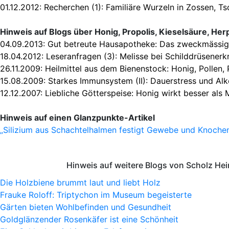
01.12.2012:
Recherchen (1): Familiäre Wurzeln in Zossen, T
Hinweis auf Blogs über Honig, Propolis, Kieselsäure, Her
04.09.2013:
Gut betreute Hausapotheke: Das zweckmässig
18.04.2012:
Leseranfragen (3): Melisse bei Schilddrüsener
26.11.2009:
Heilmittel aus dem Bienenstock: Honig, Pollen, 
15.08.2009:
Starkes Immunsystem (II): Dauerstress und Al
12.12.2007:
Liebliche Götterspeise: Honig wirkt besser al
Hinweis auf einen Glanzpunkte-Artikel
„Silizium aus Schachtelhalmen festigt Gewebe und Knoche
Hinweis auf weitere Blogs von Scholz He
Die Holzbiene brummt laut und liebt Holz
Frauke Roloff: Triptychon im Museum begeisterte
Gärten bieten Wohlbefinden und Gesundheit
Goldglänzender Rosenkäfer ist eine Schönheit